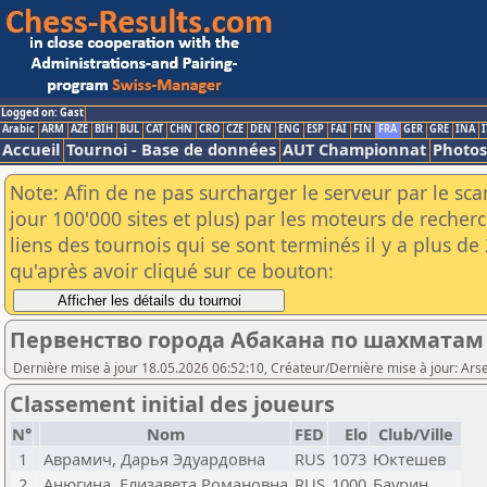
Logged on: Gast
Arabic
ARM
AZE
BIH
BUL
CAT
CHN
CRO
CZE
DEN
ENG
ESP
FAI
FIN
FRA
GER
GRE
INA
I
Accueil
Tournoi - Base de données
AUT Championnat
Photos
Note: Afin de ne pas surcharger le serveur par le sc
jour 100'000 sites et plus) par les moteurs de reche
liens des tournois qui se sont terminés il y a plus d
qu'après avoir cliqué sur ce bouton:
Первенство города Абакана по шахматам 
Dernière mise à jour 18.05.2026 06:52:10, Créateur/Dernière mise à jour: Ar
Classement initial des joueurs
N°
Nom
FED
Elo
Club/Ville
1
Аврамич, Дарья Эдуардовна
RUS
1073
Юктешев
2
Анюгина, Елизавета Романовна
RUS
1000
Баурин