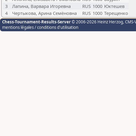
3
Лапина, Варвара Игоревна
RUS
1000
Юктешев
4
Чертыкова, Арина Семёновна
RUS
1000
Терещенко
Chess-Tournament-Results-Server
© 2006-2026 Heinz Herzog
, CMS-
mentions légales / conditions d'utilisation