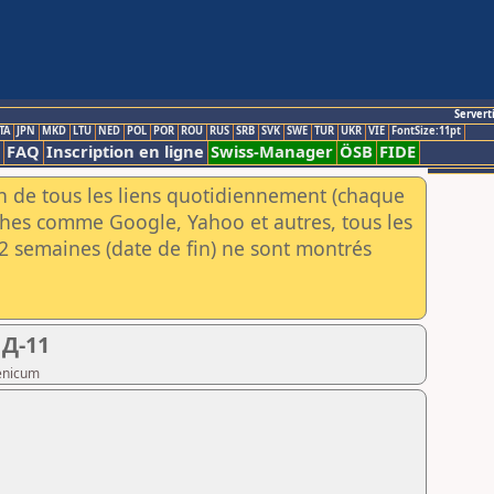
Servert
TA
JPN
MKD
LTU
NED
POL
POR
ROU
RUS
SRB
SVK
SWE
TUR
UKR
VIE
FontSize:11pt
FAQ
Inscription en ligne
Swiss-Manager
ÖSB
FIDE
an de tous les liens quotidiennement (chaque
rches comme Google, Yahoo et autres, tous les
e 2 semaines (date de fin) ne sont montrés
Д-11
senicum