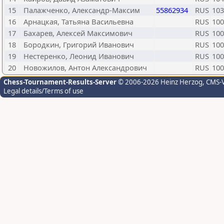
15
Палажченко, Александр-Максим
55862934
RUS
103
16
Арнацкая, Татьяна Васильевна
RUS
100
17
Бахарев, Алексей Максимович
RUS
100
18
Бородкин, Григорий Иванович
RUS
100
19
Нестеренко, Леонид Иванович
RUS
100
20
Новожилов, Антон Александрович
RUS
100
Chess-Tournament-Results-Server
© 2006-2026 Heinz Herzog
, CMS-
Legal details/Terms of use