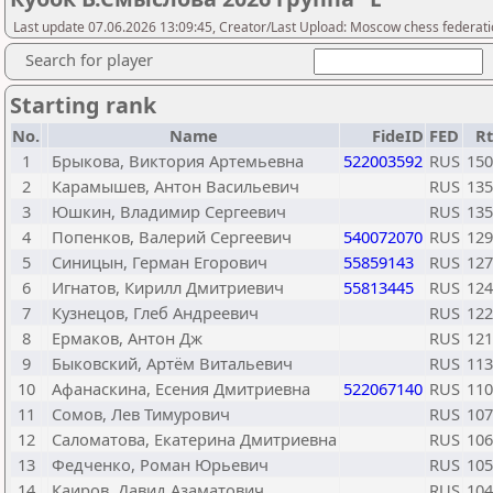
Last update 07.06.2026 13:09:45, Creator/Last Upload: Moscow chess federat
Search for player
Starting rank
No.
Name
FideID
FED
R
1
Брыкова, Виктория Артемьевна
522003592
RUS
150
2
Карамышев, Антон Васильевич
RUS
135
3
Юшкин, Владимир Сергеевич
RUS
135
4
Попенков, Валерий Сергеевич
540072070
RUS
129
5
Синицын, Герман Егорович
55859143
RUS
127
6
Игнатов, Кирилл Дмитриевич
55813445
RUS
124
7
Кузнецов, Глеб Андреевич
RUS
122
8
Ермаков, Антон Дж
RUS
121
9
Быковский, Артём Витальевич
RUS
113
10
Афанаскина, Есения Дмитриевна
522067140
RUS
110
11
Сомов, Лев Тимурович
RUS
107
12
Саломатова, Екатерина Дмитриевна
RUS
106
13
Федченко, Роман Юрьевич
RUS
105
14
Каиров, Давид Азаматович
RUS
104