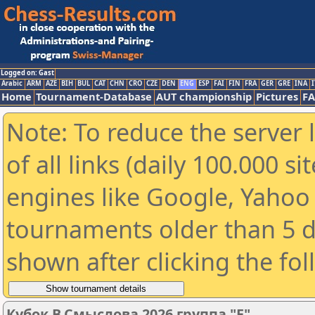
Logged on: Gast
Arabic
ARM
AZE
BIH
BUL
CAT
CHN
CRO
CZE
DEN
ENG
ESP
FAI
FIN
FRA
GER
GRE
INA
I
Home
Tournament-Database
AUT championship
Pictures
F
Note: To reduce the server 
of all links (daily 100.000 s
engines like Google, Yahoo a
tournaments older than 5 d
shown after clicking the fo
Кубок В.Смыслова 2026 группа "E"