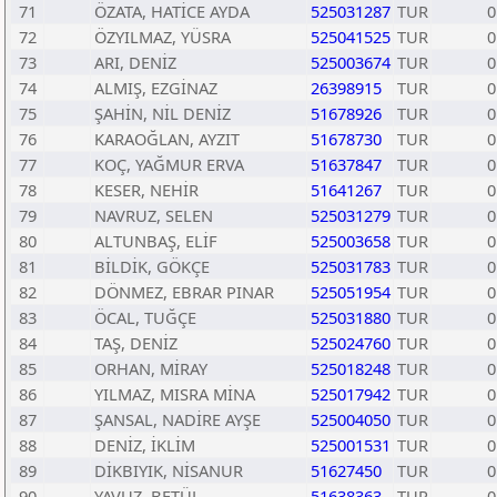
71
ÖZATA, HATİCE AYDA
525031287
TUR
0
72
ÖZYILMAZ, YÜSRA
525041525
TUR
0
73
ARI, DENİZ
525003674
TUR
0
74
ALMIŞ, EZGİNAZ
26398915
TUR
0
75
ŞAHİN, NİL DENİZ
51678926
TUR
0
76
KARAOĞLAN, AYZIT
51678730
TUR
0
77
KOÇ, YAĞMUR ERVA
51637847
TUR
0
78
KESER, NEHİR
51641267
TUR
0
79
NAVRUZ, SELEN
525031279
TUR
0
80
ALTUNBAŞ, ELİF
525003658
TUR
0
81
BİLDİK, GÖKÇE
525031783
TUR
0
82
DÖNMEZ, EBRAR PINAR
525051954
TUR
0
83
ÖCAL, TUĞÇE
525031880
TUR
0
84
TAŞ, DENİZ
525024760
TUR
0
85
ORHAN, MİRAY
525018248
TUR
0
86
YILMAZ, MISRA MİNA
525017942
TUR
0
87
ŞANSAL, NADİRE AYŞE
525004050
TUR
0
88
DENİZ, İKLİM
525001531
TUR
0
89
DİKBIYIK, NİSANUR
51627450
TUR
0
90
YAVUZ, BETÜL
51638363
TUR
0