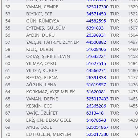
52
YAMAN, CEMRE
525017390
TUR
1529
53
BIYIKCI, ECE
34571450
TUR
1522
54
GÜN, RÜMEYSA
44582595
TUR
1518
55
EYTEMİŞ, GÜLSÜM
6391893
TUR
1507
56
AYDIN, DURU
26398931
TUR
1504
57
YALÇIN, FAHRİYE ZEYNEP
44500882
TUR
1497
58
KILIÇ, DERİN
51608405
TUR
1490
59
ÖZTAŞ, ŞERİFE ELVİN
51633221
TUR
1458
60
YILMAZ, ÖYKÜ
51627515
TUR
1484
61
YILDIZ, KÜBRA
44566271
TUR
1480
62
BEYTAŞ, ELENA
26391333
TUR
1477
63
AĞGÜN, LENA
51619857
TUR
1476
64
KORKMAZ, AYŞE MELEK
51620081
TUR
1473
65
YAMAN, DEFNE
525017403
TUR
1463
66
KESKİN, ECE
26365286
TUR
1455
67
YAVİÇ, ÜZLİFET
6313418
TUR
0
68
ERİŞKİN, BERAY GECE
51678543
TUR
1439
69
AYKIŞ, ÖZGE
525051857
TUR
0
70
LUTFULLIN, MERYEM
525017330
TUR
0