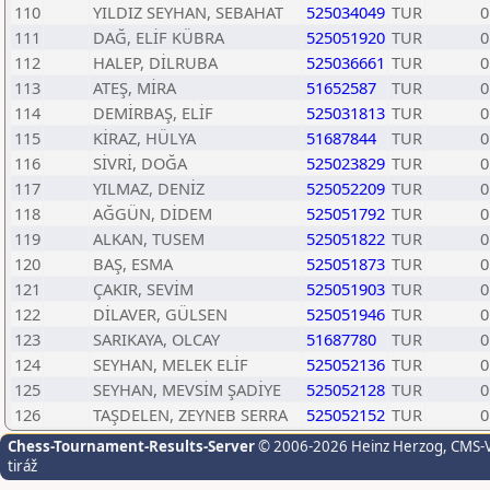
110
YILDIZ SEYHAN, SEBAHAT
525034049
TUR
0
111
DAĞ, ELİF KÜBRA
525051920
TUR
0
112
HALEP, DİLRUBA
525036661
TUR
0
113
ATEŞ, MİRA
51652587
TUR
0
114
DEMİRBAŞ, ELİF
525031813
TUR
0
115
KİRAZ, HÜLYA
51687844
TUR
0
116
SİVRİ, DOĞA
525023829
TUR
0
117
YILMAZ, DENİZ
525052209
TUR
0
118
AĞGÜN, DİDEM
525051792
TUR
0
119
ALKAN, TUSEM
525051822
TUR
0
120
BAŞ, ESMA
525051873
TUR
0
121
ÇAKIR, SEVİM
525051903
TUR
0
122
DİLAVER, GÜLSEN
525051946
TUR
0
123
SARIKAYA, OLCAY
51687780
TUR
0
124
SEYHAN, MELEK ELİF
525052136
TUR
0
125
SEYHAN, MEVSİM ŞADİYE
525052128
TUR
0
126
TAŞDELEN, ZEYNEB SERRA
525052152
TUR
0
Chess-Tournament-Results-Server
© 2006-2026 Heinz Herzog
, CMS-
tiráž