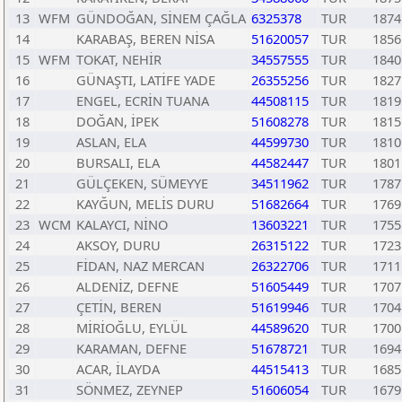
13
WFM
GÜNDOĞAN, SİNEM ÇAĞLA
6325378
TUR
1874
14
KARABAŞ, BEREN NİSA
51620057
TUR
1856
15
WFM
TOKAT, NEHİR
34557555
TUR
1840
16
GÜNAŞTI, LATİFE YADE
26355256
TUR
1827
17
ENGEL, ECRİN TUANA
44508115
TUR
1819
18
DOĞAN, İPEK
51608278
TUR
1815
19
ASLAN, ELA
44599730
TUR
1810
20
BURSALI, ELA
44582447
TUR
1801
21
GÜLÇEKEN, SÜMEYYE
34511962
TUR
1787
22
KAYĞUN, MELİS DURU
51682664
TUR
1769
23
WCM
KALAYCI, NİNO
13603221
TUR
1755
24
AKSOY, DURU
26315122
TUR
1723
25
FİDAN, NAZ MERCAN
26322706
TUR
1711
26
ALDENİZ, DEFNE
51605449
TUR
1707
27
ÇETİN, BEREN
51619946
TUR
1704
28
MİRİOĞLU, EYLÜL
44589620
TUR
1700
29
KARAMAN, DEFNE
51678721
TUR
1694
30
ACAR, İLAYDA
44515413
TUR
1685
31
SÖNMEZ, ZEYNEP
51606054
TUR
1679