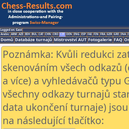
Logged on: Gast
Arabic
ARM
AZE
BIH
BUL
CAT
CHN
CRO
CZE
DEN
ENG
ESP
FAI
FIN
FRA
GER
GRE
INA
I
Domů
Databáze turnajů
Mistrovství AUT
Fotogalerie
FAQ
On
Poznámka: Kvůli redukci za
skenováním všech odkazů (
a více) a vyhledávačů typu 
všechny odkazy turnajů star
data ukončení turnaje) jsou
na následující tlačítko: