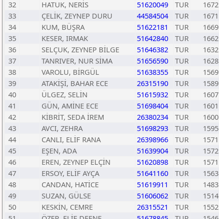
32
HATUK, NERİS
51620049
TUR
1672
33
ÇELİK, ZEYNEP DURU
44584504
TUR
1671
34
KUM, BÜŞRA
51622181
TUR
1669
35
KESER, IRMAK
51642840
TUR
1662
36
SELÇUK, ZEYNEP BİLGE
51646382
TUR
1632
37
TANRIVER, NUR SİMA
51656590
TUR
1628
38
VAROLU, BİRGÜL
51638355
TUR
1569
39
ATAKİŞİ, BAHAR ECE
26315190
TUR
1589
40
ÜLGEZ, SELİN
51615932
TUR
1607
41
GÜN, AMİNE ECE
51698404
TUR
1601
42
KİBRİT, SEDA İREM
26380234
TUR
1600
43
AVCI, ZEHRA
51698293
TUR
1595
44
CANLI, ELİF RANA
26398966
TUR
1571
45
EŞEN, ADA
51639904
TUR
1572
46
EREN, ZEYNEP ELÇİN
51620898
TUR
1571
47
ERSOY, ELİF AYÇA
51641160
TUR
1563
48
CANDAN, HATİCE
51619911
TUR
1483
49
SUZAN, GÜLSE
51606062
TUR
1514
50
KESKİN, CEMRE
26315521
TUR
1552
51
ÖZER, ELİF DEFNE
51678845
TUR
1546