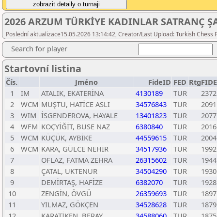
2026 ARZUM TÜRKİYE KADINLAR SATRANÇ 
Poslední aktualizace15.05.2026 13:14:42, Creator/Last Upload: Turkish Chess 
Search for player
Startovní listina
Čís.
Jméno
FideID
FED
RtgFIDE
1
IM
ATALIK, EKATERİNA
4130189
TUR
2372
2
WCM
MUŞTU, HATİCE ASLI
34576843
TUR
2091
3
WIM
İSGENDEROVA, HAYALE
13401823
TUR
2077
4
WFM
KOÇYİĞİT, BUSE NAZ
6380840
TUR
2016
5
WCM
KÜÇÜK, AYBİKE
44559615
TUR
2004
6
WCM
KARA, GÜLCE NEHİR
34517936
TUR
1992
7
OFLAZ, FATMA ZEHRA
26315602
TUR
1944
8
ÇATAL, UKTENUR
34504290
TUR
1930
9
DEMİRTAŞ, HAFİZE
6382070
TUR
1928
10
ZENGİN, ÖVGÜ
26359693
TUR
1897
11
YILMAZ, GÖKÇEN
34528628
TUR
1879
12
KARATİKEN, BERAY
34588060
TUR
1875