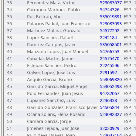
33
Fernandez Mata, Victor
523083077
ESP
34
Carmona Martinez, Pablo
54744326
ESP
35
Rus Beltran, Abel
535019891
ESP
36
Palacios Padial, Juan Francisco
523083093
ESP
37
Martinez Molina, Gonzalo
54577292
ESP
38
Lopez Sanchez, Rafael
2242184
ESP
39
Ramirez Campos, Javier
535058501
ESP
40
Manzano Lopez, Juan Manuel
54766753
ESP
41
Cañadas Martin, Jaime
24575470
ESP
42
Esteban Sanchez, Pedro
22245596
ESP
43
Galvez Lopez, Jose Luis
2291592
ESP
44
Angulo Garcia, Bruno
553069820
ESP
45
Garrido Garcia, Miguel Angel
553052498
ESP
46
Polo Fernandez, Juan Jesus
94782067
ESP
47
Lupiañez Sanchez, Luis
2236338
ESP
48
Garrido Gonzalez, Francisco Javier
54505844
ESP
49
Ocaña Solans, Elena Rosario
523092327
ESP
50
Camara Garcia, Jorge
ESP
51
Jimenez Tejada, Juan Jose
32020929
ESP
52
Pujoldevall Navas, Joan
523037164
ESP