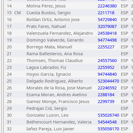
14
Molina Perez, Jesus
22246380
ESP
15
CM
Cuesta Bustos, Sergio
2211718
ESP
16
Roldan Ortiz, Antonio Jose
54729840
ESP
17
Prats Fares, Nahuel
32079087
ESP
18
Valenzuela Fernandez, Alejandro
24538418
ESP
19
Domingo Valverde, Gerardo
94774498
ESP
20
Borrego Mata, Manuel
2255227
ESP
21
Rama Ballesteros, Ana Rosa
ESP
22
Thomsen, Thomas Claudius
24557560
ESP
23
Lagoa Labrador, Fiz
2255952
ESP
24
Hoyos Garcia, Ignacio
94744840
ESP
25
Delgado Rodriguez, Alberto
523044470
ESP
26
Morales de la Rosa, Jose Manuel
22246592
ESP
27
Ezama Moran, Andres Avelino
2288184
ESP
28
Gamez Monge, Francisco Jesus
2299739
ESP
29
Pedrajas Cid, Sergio
ESP
30
Gonzalez Luzon, Leo
535026740
ESP
31
Bethencourt Hernandez, Valeria
54544548
ESP
32
Iañez Pareja, Luis Javier
535058170
ESP