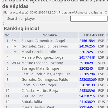
de Rápidas
Última actualización30.05.2026 13:36:54, Propietario/Última carga: Spanish C
Search for player
Ranking inicial
No.
Nombre
FIDE-ID
FED
1
FM
Serrano Almendros, Angel
24561584
ESP
2
FM
Gonzalez Castillo, Jose Javier
24596256
ESP
3
FM
Moral Garcia, Serafin
2201925
ESP
4
Marrero Rodriguez, Jorge
24577448
ESP
5
WFM
Matute Escobar, Roxanny
3926028
VEN
6
Borrego Mata, Enrique
2208245
ESP
7
Castillo Rodriguez, Angel Luis
22285784
ESP
8
Gonzalez Dominguez, Pablo
523083069
ESP
9
Cervello I Tost, Roger
32028130
ESP
10
Cañadas Martin, Borja
24538396
ESP
11
Ruiz Lao, Eric
94710716
ESP
12
Babak, Iuliia
24103829
RUS
13
Cuesta Bustos, Raul
2221446
ESP