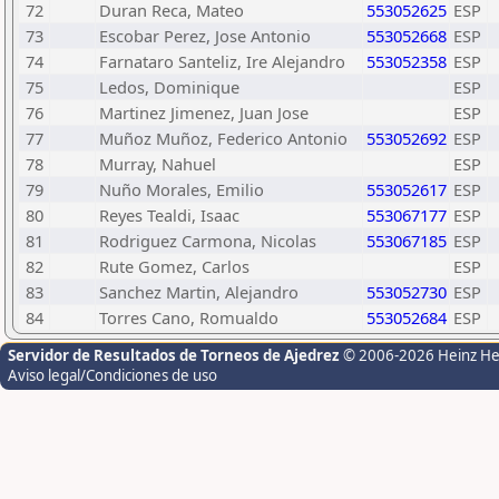
72
Duran Reca, Mateo
553052625
ESP
73
Escobar Perez, Jose Antonio
553052668
ESP
74
Farnataro Santeliz, Ire Alejandro
553052358
ESP
75
Ledos, Dominique
ESP
76
Martinez Jimenez, Juan Jose
ESP
77
Muñoz Muñoz, Federico Antonio
553052692
ESP
78
Murray, Nahuel
ESP
79
Nuño Morales, Emilio
553052617
ESP
80
Reyes Tealdi, Isaac
553067177
ESP
81
Rodriguez Carmona, Nicolas
553067185
ESP
82
Rute Gomez, Carlos
ESP
83
Sanchez Martin, Alejandro
553052730
ESP
84
Torres Cano, Romualdo
553052684
ESP
Servidor de Resultados de Torneos de Ajedrez
© 2006-2026 Heinz H
Aviso legal/Condiciones de uso