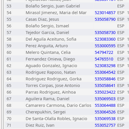
53
Bolaño Sergio, Juan Gabriel
ESP
54
Mirasol Jimenez, Maria del Mar
523014857
ESP
55
Casas Diaz, Jesus
535058790
ESP
56
Bolaño Sergio, Ismael
ESP
57
Tejedor Garcia, Daniel
535058730
ESP
58
Del Aguila Aceituno, Sofia
523083360
ESP
59
Perez Anguita, Arturo
553000595
ESP
60
Melero Quintana, Celia
54794722
ESP
61
Fernandez Onieva, Diego
54765510
ESP
62
Aguado Gonzalez, Ignacio
523083298
ESP
63
Rodriguez Raposo, Natan
553064542
ESP
64
Rodriguez Rodriguez, Gorka
535058846
ESP
65
Torres Corpas, Jose Antonio
535058641
ESP
66
Parras Rodriguez, Ainhoa
535023422
ESP
67
Aguilera Rama, Daniel
535069503
ESP
68
Camarero Carmona, Dario Carlos
553064488
ESP
69
Cherepukhin, Sergei
553064526
ESP
70
De Santa-Olalla Robles, Ignacio
535069538
ESP
71
Diez Ruiz, Ivan
553052757
ESP