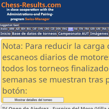
Logged on: Gast
Arabic
ARM
AZE
BIH
BUL
CAT
CHN
CRO
CZE
DEN
ENG
ESP
FAI
FIN
FRA
GER
GRE
INA
I
Inicio
Base de datos de torneos
Campeonato AUT
Imágenes
Nota: Para reducir la carga 
escaneos diarios de motor
todos los torneos finalizad
semanas se muestran tras p
botón:
IV Open de Ajedrez - Suspiro del Moro (Vill