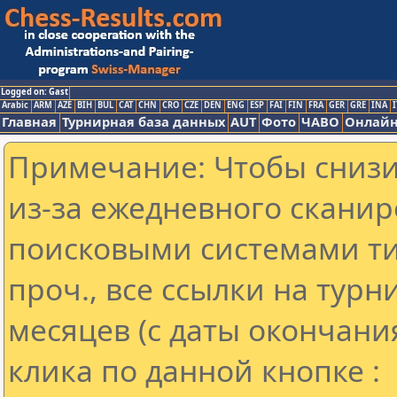
Logged on: Gast
Arabic
ARM
AZE
BIH
BUL
CAT
CHN
CRO
CZE
DEN
ENG
ESP
FAI
FIN
FRA
GER
GRE
INA
I
Главная
Турнирная база данных
AUT
Фото
ЧАВО
Онлайн
Примечание: Чтобы снизит
из-за ежедневного сканир
поисковыми системами ти
проч., все ссылки на тур
месяцев (с даты окончани
клика по данной кнопке :