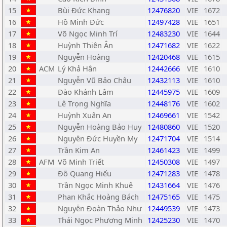
15
Bùi Đức Khang
12476820
VIE
1672
16
Hồ Minh Đức
12497428
VIE
1651
17
Võ Ngọc Minh Trí
12483230
VIE
1644
18
Huỳnh Thiên Ân
12471682
VIE
1622
19
Nguyễn Hoàng
12420468
VIE
1615
20
ACM
Lý Khả Hân
12442666
VIE
1610
21
Nguyễn Vũ Bảo Châu
12432113
VIE
1610
22
Đào Khánh Lâm
12445975
VIE
1609
23
Lê Trọng Nghĩa
12448176
VIE
1602
24
Huỳnh Xuân An
12469661
VIE
1542
25
Nguyễn Hoàng Bảo Huy
12480860
VIE
1520
26
Nguyễn Đức Huyền My
12471704
VIE
1514
27
Trần Kim An
12461423
VIE
1499
28
AFM
Võ Minh Triết
12450308
VIE
1497
29
Đỗ Quang Hiếu
12471283
VIE
1478
30
Trần Ngọc Minh Khuê
12431664
VIE
1476
31
Phan Khắc Hoàng Bách
12475165
VIE
1475
32
Nguyễn Đoàn Thảo Như
12449539
VIE
1473
33
Thái Ngọc Phương Minh
12425230
VIE
1470