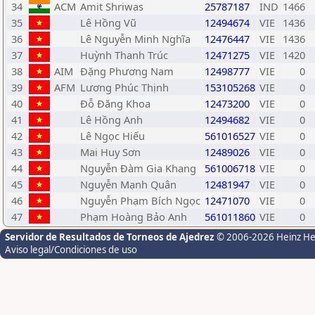
34
ACM
Amit Shriwas
25787187
IND
1466
35
Lê Hồng Vũ
12494674
VIE
1436
36
Lê Nguyễn Minh Nghĩa
12476447
VIE
1436
37
Huỳnh Thanh Trúc
12471275
VIE
1420
38
AIM
Đặng Phương Nam
12498777
VIE
0
39
AFM
Lương Phúc Thịnh
153105268
VIE
0
40
Đỗ Đăng Khoa
12473200
VIE
0
41
Lê Hồng Anh
12494682
VIE
0
42
Lê Ngọc Hiếu
561016527
VIE
0
43
Mai Huy Sơn
12489026
VIE
0
44
Nguyễn Đàm Gia Khang
561006718
VIE
0
45
Nguyễn Mạnh Quân
12481947
VIE
0
46
Nguyễn Phạm Bích Ngọc
12471070
VIE
0
47
Phạm Hoàng Bảo Anh
561011860
VIE
0
Servidor de Resultados de Torneos de Ajedrez
© 2006-2026 Heinz H
Aviso legal/Condiciones de uso