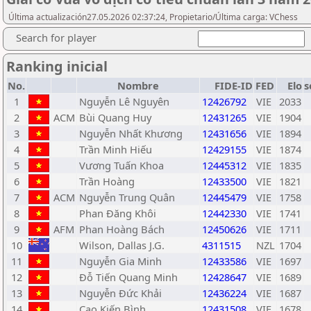
Última actualización27.05.2026 02:37:24, Propietario/Última carga: VChess
Search for player
Ranking inicial
No.
Nombre
FIDE-ID
FED
Elo
s
1
Nguyễn Lê Nguyên
12426792
VIE
2033
2
ACM
Bùi Quang Huy
12431265
VIE
1904
3
Nguyễn Nhất Khương
12431656
VIE
1894
4
Trần Minh Hiếu
12429155
VIE
1874
5
Vương Tuấn Khoa
12445312
VIE
1835
6
Trần Hoàng
12433500
VIE
1821
7
ACM
Nguyễn Trung Quân
12445479
VIE
1758
8
Phan Đăng Khôi
12442330
VIE
1741
9
AFM
Phan Hoàng Bách
12450626
VIE
1711
10
Wilson, Dallas J.G.
4311515
NZL
1704
11
Nguyễn Gia Minh
12433586
VIE
1697
12
Đỗ Tiến Quang Minh
12428647
VIE
1689
13
Nguyễn Đức Khải
12436224
VIE
1687
14
Cao Kiến Bình
12431508
VIE
1678