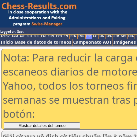
Logged on: Gast
Arabic
ARM
AZE
BIH
BUL
CAT
CHN
CRO
CZE
DEN
ENG
ESP
FAI
FIN
FRA
GER
GRE
INA
I
Inicio
Base de datos de torneos
Campeonato AUT
Imágenes
Nota: Para reducir la carga 
escaneos diarios de motor
Yahoo, todos los torneos f
semanas se muestran tras p
botón:
Giải cờ vua vô địch cờ tiêu chuẩn lần 3 năm 