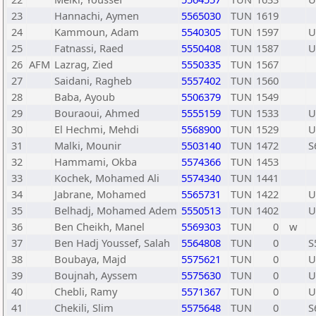
23
Hannachi, Aymen
5565030
TUN
1619
24
Kammoun, Adam
5540305
TUN
1597
U
25
Fatnassi, Raed
5550408
TUN
1587
U
26
AFM
Lazrag, Zied
5550335
TUN
1567
27
Saidani, Ragheb
5557402
TUN
1560
28
Baba, Ayoub
5506379
TUN
1549
29
Bouraoui, Ahmed
5555159
TUN
1533
U
30
El Hechmi, Mehdi
5568900
TUN
1529
U
31
Malki, Mounir
5503140
TUN
1472
S
32
Hammami, Okba
5574366
TUN
1453
33
Kochek, Mohamed Ali
5574340
TUN
1441
34
Jabrane, Mohamed
5565731
TUN
1422
U
35
Belhadj, Mohamed Adem
5550513
TUN
1402
U
36
Ben Cheikh, Manel
5569303
TUN
0
w
37
Ben Hadj Youssef, Salah
5564808
TUN
0
S
38
Boubaya, Majd
5575621
TUN
0
U
39
Boujnah, Ayssem
5575630
TUN
0
U
40
Chebli, Ramy
5571367
TUN
0
U
41
Chekili, Slim
5575648
TUN
0
S