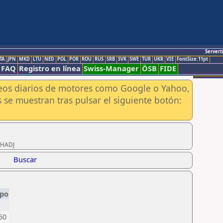
Servert
TA
JPN
MKD
LTU
NED
POL
POR
ROU
RUS
SRB
SVK
SWE
TUR
UKR
VIE
FontSize:11pt
FAQ
Registro en línea
Swiss-Manager
ÖSB
FIDE
aneos diarios de motores como Google o Yahoo,
 se muestran tras pulsar el siguiente botón:
LHADJ
Buscar
ipo
50