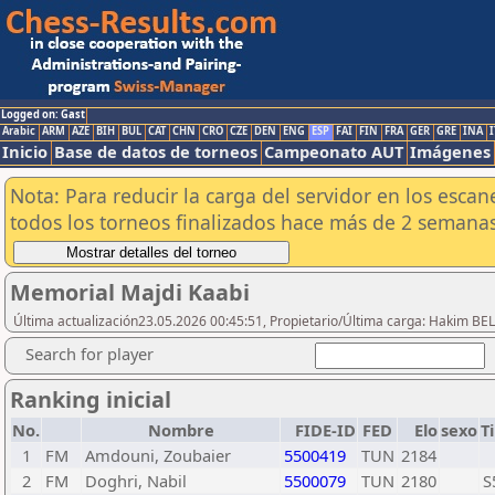
Logged on: Gast
Arabic
ARM
AZE
BIH
BUL
CAT
CHN
CRO
CZE
DEN
ENG
ESP
FAI
FIN
FRA
GER
GRE
INA
I
Inicio
Base de datos de torneos
Campeonato AUT
Imágenes
Nota: Para reducir la carga del servidor en los esc
todos los torneos finalizados hace más de 2 semanas
Memorial Majdi Kaabi
Última actualización23.05.2026 00:45:51, Propietario/Última carga: Hakim BE
Search for player
Ranking inicial
No.
Nombre
FIDE-ID
FED
Elo
sexo
T
1
FM
Amdouni, Zoubaier
5500419
TUN
2184
2
FM
Doghri, Nabil
5500079
TUN
2180
S