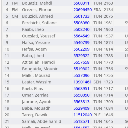
3
FM
Bouaziz, Mehdi
5500311
TUN
2163
4
FM
Grezels, Florian
20696450
FRA
2134
5
CM
Bouzidi, Ahmed
5501733
TUN
2075
6
Ferchichi, Sofiane
5506980
TUN
1961
S
7
Kaabi, Iheb
5508240
TUN
1960
8
Oueslati, Youssef
5564549
TUN
1937
U
9
Hafsa, Yessine
5540739
TUN
1874
U
10
Hafsa, Adem
5502209
TUN
1814
S
11
Baba, Jihed
5529522
TUN
1783
U
12
Attitallah, Hamdi
5557658
TUN
1770
13
Bouguida, Mounir
5519802
TUN
1756
S
14
Malki, Mourad
5537096
TUN
1755
15
Laatar, Wassim
19901461
SEN
1723
16
Raeb, Elias
5568951
TUN
1717
U
17
Omar, Zerriaa
5550050
TUN
1714
U
18
Jabrane, Ayoub
5563313
TUN
1709
U
19
Baba, Mouadh
5529409
TUN
1684
U
20
Tareq, Dawik
11512040
PLE
1646
21
Samali, Abdelhamid
5518571
TUN
1645
S
22
Melki, Youssef
5564557
TUN
1633
U