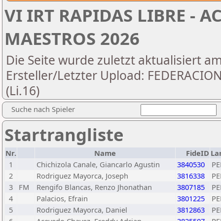
VI IRT RAPIDAS LIBRE - 
MAESTROS 2026
Die Seite wurde zuletzt aktualisiert a
Ersteller/Letzter Upload: FEDERAC
(Li.16)
Suche nach Spieler
Startrangliste
Nr.
Name
FideID
La
1
Chichizola Canale, Giancarlo Agustin
3840530
PE
2
Rodriguez Mayorca, Joseph
3816338
PE
3
FM
Rengifo Blancas, Renzo Jhonathan
3807185
PE
4
Palacios, Efrain
3801225
PE
5
Rodriguez Mayorca, Daniel
3812863
PE