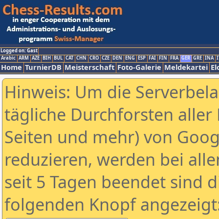
Logged on: Gast
Arabic
ARM
AZE
BIH
BUL
CAT
CHN
CRO
CZE
DEN
ENG
ESP
FAI
FIN
FRA
GER
GRE
INA
I
Home
TurnierDB
Meisterschaft
Foto-Galerie
Meldekartei
El
Hinweis: Um die Serverbel
tägliche Durchforsten aller 
Seiten und mehr) von Goog
reduzieren, werden bei alle
seit 5 Tagen beendet sind d
folgenden Knopf angezeigt