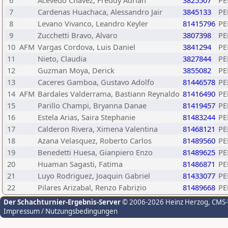
6
Acevedo Chavez, Freddy Adrian
3825507
PE
7
Cardenas Huachaca, Alessandro Jair
3845133
PE
8
Levano Vivanco, Leandro Keyler
81415796
PE
9
Zucchetti Bravo, Alvaro
3807398
PE
10
AFM
Vargas Cordova, Luis Daniel
3841294
PE
11
Nieto, Claudia
3827844
PE
12
Guzman Moya, Derick
3855082
PE
13
Caceres Gamboa, Gustavo Adolfo
81446578
PE
14
AFM
Bardales Valderrama, Bastiann Reynaldo
81416490
PE
15
Parillo Champi, Bryanna Danae
81419457
PE
16
Estela Arias, Saira Stephanie
81483244
PE
17
Calderon Rivera, Ximena Valentina
81468121
PE
18
Azana Velasquez, Roberto Carlos
81489560
PE
19
Benedetti Huesa, Gianpiero Enzo
81489625
PE
20
Huaman Sagasti, Fatima
81486871
PE
21
Luyo Rodriguez, Joaquin Gabriel
81433077
PE
22
Pilares Arizabal, Renzo Fabrizio
81489668
PE
Der Schachturnier-Ergebnis-Server
© 2006-2026 Heinz Herzog
, CMS
Impressum / Nutzungsbedingungen