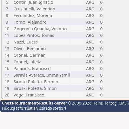
6
Contin, Juan Ignacio
ARG
0
7
Cruzianelli, Valentino
ARG
0
8
Fernandez, Morena
ARG
0
9
Forno, Alejandro
ARG
0
10
Gogenola Quaglia, Victorio
ARG
0
11
Lopez Pintos, Tomas
ARG
0
12
Nazzi, Lucas
ARG
0
13
Oliver, Benjamin
ARG
0
14
Oronel, German
ARG
0
15
Oronel, Julieta
ARG
0
16
Palacios, Francisco
ARG
0
17
Saravia Avarece, Imma Yamil
ARG
0
18
Siroski Poletta, Fermin
ARG
0
19
Siroski Poletta, Simon
ARG
0
20
Vega, Francisco
ARG
0
Chess-Tournament-Results-Server
© 2006-2026 Heinz Herzog
, CMS-
Hüquqi təfərrüatlar/İstifadə şərtləri