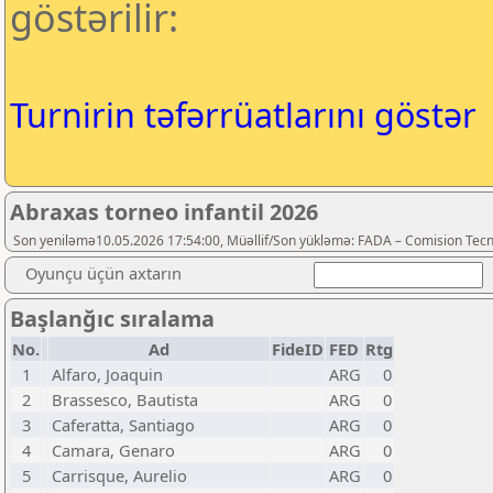
göstərilir:
Turnirin təfərrüatlarını göstər
Abraxas torneo infantil 2026
Son yeniləmə10.05.2026 17:54:00, Müəllif/Son yükləmə: FADA – Comision Tecn
Oyunçu üçün axtarın
Başlanğıc sıralama
No.
Ad
FideID
FED
Rtg
1
Alfaro, Joaquin
ARG
0
2
Brassesco, Bautista
ARG
0
3
Caferatta, Santiago
ARG
0
4
Camara, Genaro
ARG
0
5
Carrisque, Aurelio
ARG
0