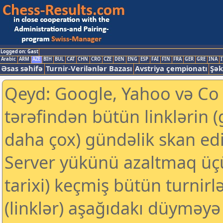
Logged on: Gast
Arabic
ARM
AZE
BIH
BUL
CAT
CHN
CRO
CZE
DEN
ENG
ESP
FAI
FIN
FRA
GER
GRE
INA
I
Əsas səhifə
Turnir-Verilənlər Bazası
Avstriya çempionatı
Şək
Qeyd: Google, Yahoo və Co k
tərəfindən bütün linklərin 
daha çox) gündəlik skan edil
Server yükünü azaltmaq üç
tarixi) keçmiş bütün turnirl
(linklər) aşağıdakı düyməyə