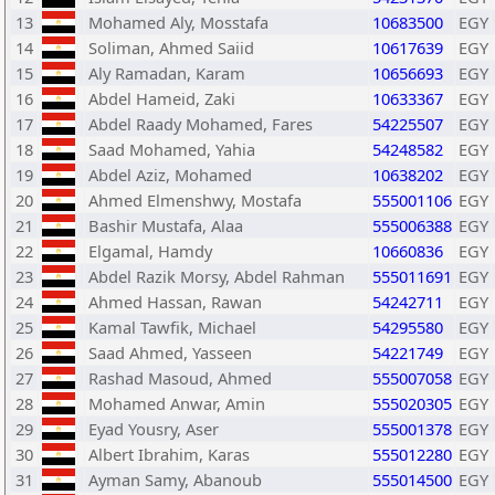
13
Mohamed Aly, Mosstafa
10683500
EGY
14
Soliman, Ahmed Saiid
10617639
EGY
15
Aly Ramadan, Karam
10656693
EGY
16
Abdel Hameid, Zaki
10633367
EGY
17
Abdel Raady Mohamed, Fares
54225507
EGY
18
Saad Mohamed, Yahia
54248582
EGY
19
Abdel Aziz, Mohamed
10638202
EGY
20
Ahmed Elmenshwy, Mostafa
555001106
EGY
21
Bashir Mustafa, Alaa
555006388
EGY
22
Elgamal, Hamdy
10660836
EGY
23
Abdel Razik Morsy, Abdel Rahman
555011691
EGY
24
Ahmed Hassan, Rawan
54242711
EGY
25
Kamal Tawfik, Michael
54295580
EGY
26
Saad Ahmed, Yasseen
54221749
EGY
27
Rashad Masoud, Ahmed
555007058
EGY
28
Mohamed Anwar, Amin
555020305
EGY
29
Eyad Yousry, Aser
555001378
EGY
30
Albert Ibrahim, Karas
555012280
EGY
31
Ayman Samy, Abanoub
555014500
EGY