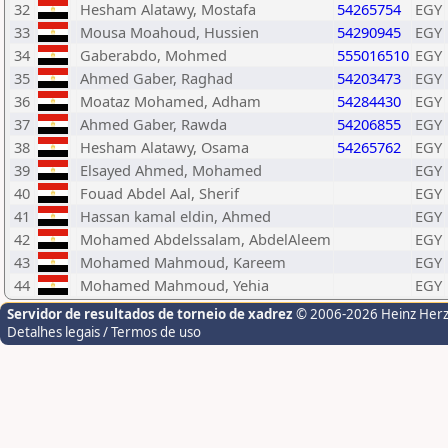
32
Hesham Alatawy, Mostafa
54265754
EGY
33
Mousa Moahoud, Hussien
54290945
EGY
34
Gaberabdo, Mohmed
555016510
EGY
35
Ahmed Gaber, Raghad
54203473
EGY
36
Moataz Mohamed, Adham
54284430
EGY
37
Ahmed Gaber, Rawda
54206855
EGY
38
Hesham Alatawy, Osama
54265762
EGY
39
Elsayed Ahmed, Mohamed
EGY
40
Fouad Abdel Aal, Sherif
EGY
41
Hassan kamal eldin, Ahmed
EGY
42
Mohamed Abdelssalam, AbdelAleem
EGY
43
Mohamed Mahmoud, Kareem
EGY
44
Mohamed Mahmoud, Yehia
EGY
Servidor de resultados de torneio de xadrez
© 2006-2026 Heinz Her
Detalhes legais / Termos de uso