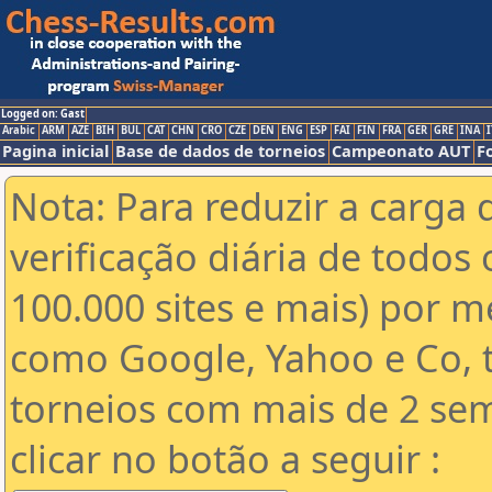
Logged on: Gast
Arabic
ARM
AZE
BIH
BUL
CAT
CHN
CRO
CZE
DEN
ENG
ESP
FAI
FIN
FRA
GER
GRE
INA
I
Pagina inicial
Base de dados de torneios
Campeonato AUT
F
Nota: Para reduzir a carga 
verificação diária de todos 
100.000 sites e mais) por 
como Google, Yahoo e Co, t
torneios com mais de 2 se
clicar no botão a seguir :