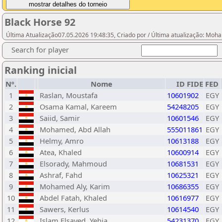
Black Horse 92
Última Atualização07.05.2026 19:48:35, Criado por / Última atualização: Mo
Search for player
Ranking inicial
Nº.
Nome
ID FIDE
FED
1
Raslan, Moustafa
10601902
EGY
2
Osama Kamal, Kareem
54248205
EGY
3
Saiid, Samir
10601546
EGY
4
Mohamed, Abd Allah
555011861
EGY
5
Helmy, Amro
10613188
EGY
6
Atea, Khaled
10600914
EGY
7
Elsorady, Mahmoud
10681531
EGY
8
Ashraf, Fahd
10625321
EGY
9
Mohamed Aly, Karim
10686355
EGY
10
Abdel Fatah, Khaled
10616977
EGY
11
Sawers, Kerlus
10614540
EGY
12
Islam Elsayed, Yehia
54231370
EGY