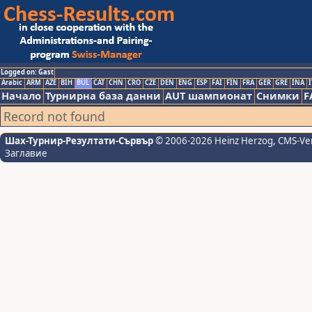
Logged on: Gast
Arabic
ARM
AZE
BIH
BUL
CAT
CHN
CRO
CZE
DEN
ENG
ESP
FAI
FIN
FRA
GER
GRE
INA
I
Начало
Турнирна база данни
AUT шампионат
Снимки
F
Record not found
Шах-Турнир-Резултати-Сървър
© 2006-2026 Heinz Herzog
, CMS-Ve
Заглавие