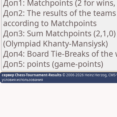
Доп1: Matchpoints (2 for wins, 
Доп2: The results of the teams
according to Matchpoints
Доп3: Sum Matchpoints (2,1,0) 
(Olympiad Khanty-Mansiysk)
Доп4: Board Tie-Breaks of th
Доп5: points (game-points)
сервер Chess-Tournament-Results
© 2006-2026 Heinz Herzog
, CMS-
условия использования