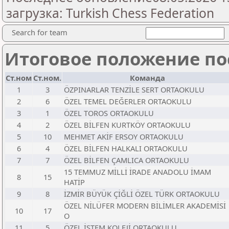
загрузка: Turkish Chess Federation
Search for team
Итоговое положение пос
Ст.ном
Ст.ном.
Команда
1
3
ÖZPINARLAR TENZİLE SERT ORTAOKULU
2
6
ÖZEL TEMEL DEĞERLER ORTAOKULU
3
1
ÖZEL TOROS ORTAOKULU
4
2
ÖZEL BİLFEN KURTKÖY ORTAOKULU
5
10
MEHMET AKİF ERSOY ORTAOKULU
6
4
ÖZEL BİLFEN HALKALI ORTAOKULU
7
7
ÖZEL BİLFEN ÇAMLICA ORTAOKULU
15 TEMMUZ MİLLİ İRADE ANADOLU İMAM
8
15
HATİP
9
8
İZMİR BÜYÜK ÇİĞLİ ÖZEL TÜRK ORTAOKULU
ÖZEL NİLÜFER MODERN BİLİMLER AKADEMİSİ
10
17
O
11
5
ÖZEL İSTEM KOLEJİ ORTAOKULU