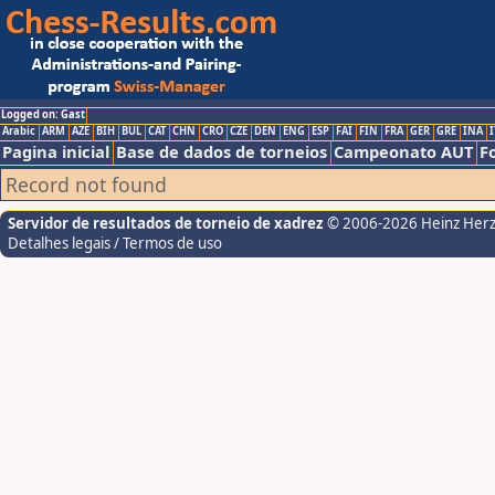
Logged on: Gast
Arabic
ARM
AZE
BIH
BUL
CAT
CHN
CRO
CZE
DEN
ENG
ESP
FAI
FIN
FRA
GER
GRE
INA
I
Pagina inicial
Base de dados de torneios
Campeonato AUT
F
Record not found
Servidor de resultados de torneio de xadrez
© 2006-2026 Heinz Her
Detalhes legais / Termos de uso