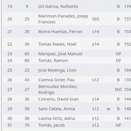
19
9
Gil Garcia, Nolberto
B
174
Marimon Panades, Josep
20
25
S65
B
157
Francesc
21
28
Roma Huertas, Ferran
s14
B
153
22
30
Tomas Naves, Noel
s14
B
152
23
65
Marquez, José Manuel
NF
24
80
Tomàs, Ramon
NF
25
23
Jose Revenga, Lluis
B
164
26
43
Cuenca Giner, Pau
s12
B
133
Bermudez Monlleo,
27
27
INC
154
Rodrigo
28
36
Colceriu, David Ioan
s14
B
144
29
39
Sans Catala, Annia
s12
w
B
140
30
38
Lavina Ortiz, Adria
s12
B
141
31
79
Tomàs, Jacob
s12
NF