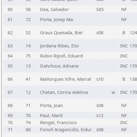
60
58
Dea, Salvador
S65
NF
61
72
Porta, Josep Ma.
NF
62
52
Graus Quesada, Biel
s08
B
124
63
14
Jordana Ribes, Eloi
INC
170
64
75
Rubio Ripoll, Eduard
INC
65
13
Dahchour, Adnane
INC
170
66
41
Mallorques Xifre, Marcel
s10
B
138
67
12
Chetan, Corina Adelina
w
INC
170
68
71
Porta, Joan
s08
NF
69
70
Paul, Martí
s12
NF
70
74
Rengel, Francisco
INC
71
60
Fonoll Aragoncillo, Eidur
s08
NF