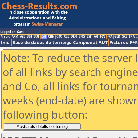
Logged on: Gast
Arabic
ARM
AZE
BIH
BUL
CAT
CHN
CRO
CZE
DEN
ENG
ESP
FAI
FIN
FRA
GER
GRE
INA
I
Inici
Base de dades de torneigs
Campionat AUT
Pictures
P+F
Note: To reduce the server 
of all links by search engin
and Co, all links for tourn
weeks (end-date) are shown 
following button: