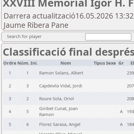
XXVIII Memorial Igor H. F
Darrera actualització16.05.2026 13:3
Jaume Ribera Pane
Search for player
Classificació final despré
Ordre
Núm. Ini.
Nom
Tipus
Sexe
Gr
E
1
1
Ramon Solans, Albert
239
2
3
Capdevila Vidal, Jordi
207
3
2
Roure Sola, Oriol
208
Giribet Cunat, Joan
4
5
A
193
Ramon
5
6
Florez Sarasa, Angel
A
184