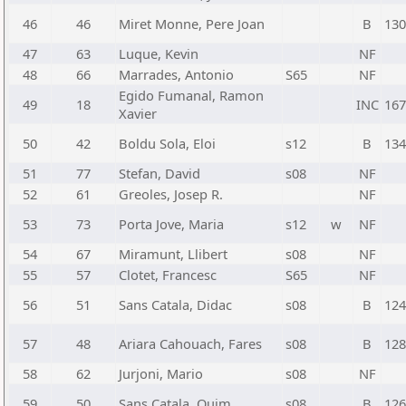
46
46
Miret Monne, Pere Joan
B
130
47
63
Luque, Kevin
NF
48
66
Marrades, Antonio
S65
NF
Egido Fumanal, Ramon
49
18
INC
167
Xavier
50
42
Boldu Sola, Eloi
s12
B
134
51
77
Stefan, David
s08
NF
52
61
Greoles, Josep R.
NF
53
73
Porta Jove, Maria
s12
w
NF
54
67
Miramunt, Llibert
s08
NF
55
57
Clotet, Francesc
S65
NF
56
51
Sans Catala, Didac
s08
B
124
57
48
Ariara Cahouach, Fares
s08
B
128
58
62
Jurjoni, Mario
s08
NF
59
50
Sans Catala, Quim
s08
B
126