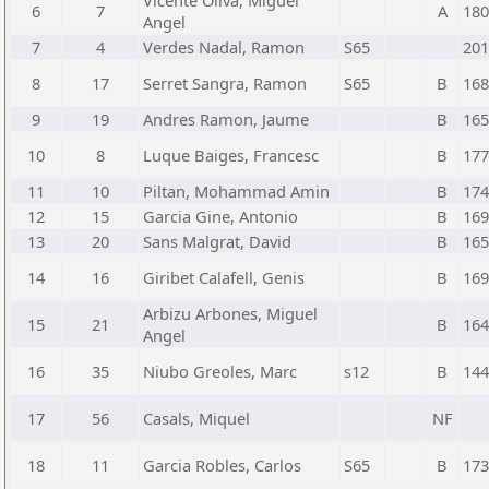
Vicente Oliva, Miguel
6
7
A
180
Angel
7
4
Verdes Nadal, Ramon
S65
201
8
17
Serret Sangra, Ramon
S65
B
168
9
19
Andres Ramon, Jaume
B
165
10
8
Luque Baiges, Francesc
B
177
11
10
Piltan, Mohammad Amin
B
174
12
15
Garcia Gine, Antonio
B
169
13
20
Sans Malgrat, David
B
165
14
16
Giribet Calafell, Genis
B
169
Arbizu Arbones, Miguel
15
21
B
164
Angel
16
35
Niubo Greoles, Marc
s12
B
144
17
56
Casals, Miquel
NF
18
11
Garcia Robles, Carlos
S65
B
173