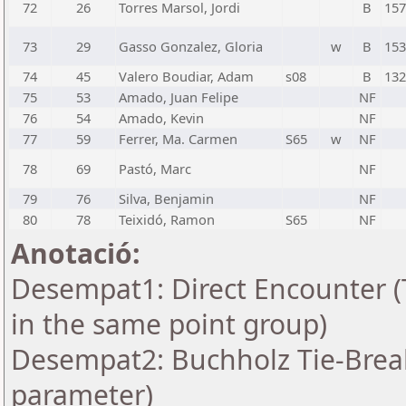
72
26
Torres Marsol, Jordi
B
157
73
29
Gasso Gonzalez, Gloria
w
B
153
74
45
Valero Boudiar, Adam
s08
B
132
75
53
Amado, Juan Felipe
NF
76
54
Amado, Kevin
NF
77
59
Ferrer, Ma. Carmen
S65
w
NF
78
69
Pastó, Marc
NF
79
76
Silva, Benjamin
NF
80
78
Teixidó, Ramon
S65
NF
Anotació:
Desempat1: Direct Encounter (T
in the same point group)
Desempat2: Buchholz Tie-Break
parameter)