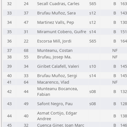
32
24
Secall Cuadras, Carles
S65
B
163
33
37
Brufau Muñoz, Sara
s12
B
143
34
47
Martinez Valls, Pep
s12
B
130
35
31
Miramunt Cobero, Guifre
s14
B
151
36
22
Escorsa Mill, Jordi
S65
B
164
37
68
Munteanu, Costan
NF
38
55
Brufau, Josep Ma.
NF
39
34
Giribet Calafell, Valeri
s10
B
145
40
33
Brufau Muñoz, Sergi
s14
B
145
41
64
Macarenco, Vlad
NF
Munteanu Bocancea,
42
44
s08
B
132
Fabian
43
49
Safont Negro, Pau
s08
B
128
Asmat Cortijo, Edgar
44
40
B
138
Andree
45
32
Cuenca Giner, Joan Marc
B
146