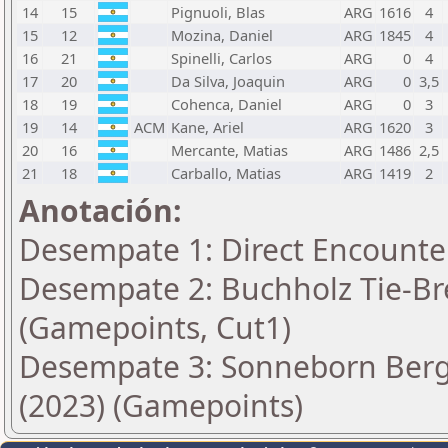
14
15
Pignuoli, Blas
ARG
1616
4
15
12
Mozina, Daniel
ARG
1845
4
16
21
Spinelli, Carlos
ARG
0
4
17
20
Da Silva, Joaquin
ARG
0
3,5
18
19
Cohenca, Daniel
ARG
0
3
19
14
ACM
Kane, Ariel
ARG
1620
3
20
16
Mercante, Matias
ARG
1486
2,5
21
18
Carballo, Matias
ARG
1419
2
Anotación:
Desempate 1: Direct Encounte
Desempate 2: Buchholz Tie-Bre
(Gamepoints, Cut1)
Desempate 3: Sonneborn Berge
(2023) (Gamepoints)