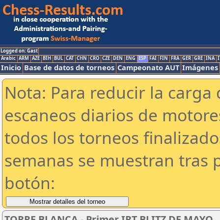
Logged on: Gast
Arabic
ARM
AZE
BIH
BUL
CAT
CHN
CRO
CZE
DEN
ENG
ESP
FAI
FIN
FRA
GER
GRE
INA
I
Inicio
Base de datos de torneos
Campeonato AUT
Imágenes
Nota: Para reducir la carga 
escaneos diarios de motor
todos los torneos finalizad
semanas se muestran tras p
botón:
TORRE BLANCA - Primer IRT BLITZ DE MAYO