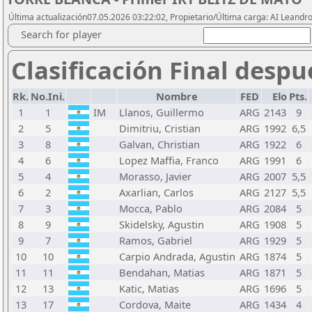
Última actualización07.05.2026 03:22:02, Propietario/Última carga: AI Leand
Search for player
Clasificación Final despu
Rk.
No.Ini.
Nombre
FED
Elo
Pts.
1
1
IM
Llanos, Guillermo
ARG
2143
9
2
5
Dimitriu, Cristian
ARG
1992
6,5
3
8
Galvan, Christian
ARG
1922
6
4
6
Lopez Maffia, Franco
ARG
1991
6
5
4
Morasso, Javier
ARG
2007
5,5
6
2
Axarlian, Carlos
ARG
2127
5,5
7
3
Mocca, Pablo
ARG
2084
5
8
9
Skidelsky, Agustin
ARG
1908
5
9
7
Ramos, Gabriel
ARG
1929
5
10
10
Carpio Andrada, Agustin
ARG
1874
5
11
11
Bendahan, Matias
ARG
1871
5
12
13
Katic, Matias
ARG
1696
5
13
17
Cordova, Maite
ARG
1434
4