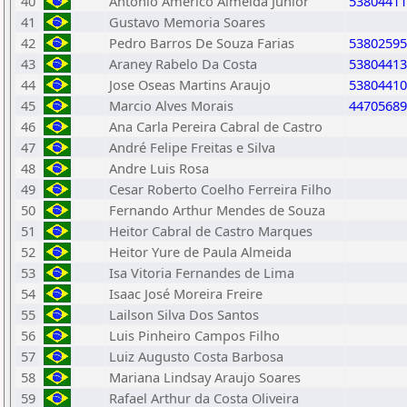
40
Antonio Americo Almeida Junior
53804411
41
Gustavo Memoria Soares
42
Pedro Barros De Souza Farias
53802595
43
Araney Rabelo Da Costa
53804413
44
Jose Oseas Martins Araujo
53804410
45
Marcio Alves Morais
44705689
46
Ana Carla Pereira Cabral de Castro
47
André Felipe Freitas e Silva
48
Andre Luis Rosa
49
Cesar Roberto Coelho Ferreira Filho
50
Fernando Arthur Mendes de Souza
51
Heitor Cabral de Castro Marques
52
Heitor Yure de Paula Almeida
53
Isa Vitoria Fernandes de Lima
54
Isaac José Moreira Freire
55
Lailson Silva Dos Santos
56
Luis Pinheiro Campos Filho
57
Luiz Augusto Costa Barbosa
58
Mariana Lindsay Araujo Soares
59
Rafael Arthur da Costa Oliveira