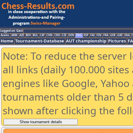
Logged on: Gast
Arabic
ARM
AZE
BIH
BUL
CAT
CHN
CRO
CZE
DEN
ENG
ESP
FAI
FIN
FRA
GER
GRE
INA
I
Home
Tournament-Database
AUT championship
Pictures
F
Note: To reduce the server 
all links (daily 100.000 sit
engines like Google, Yahoo a
tournaments older than 5 d
shown after clicking the fol