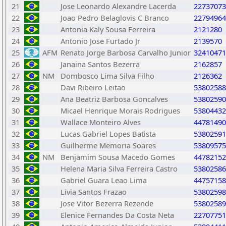
21
Jose Leonardo Alexandre Lacerda
22737073
22
Joao Pedro Belaglovis C Branco
22794964
23
Antonia Kaly Sousa Ferreira
2121280
24
Antonio Jose Furtado Jr
2139570
25
AFM
Renato Jorge Barbosa Carvalho Junior
32410471
26
Janaina Santos Bezerra
2162857
27
NM
Dombosco Lima Silva Filho
2126362
28
Davi Ribeiro Leitao
53802588
29
Ana Beatriz Barbosa Goncalves
53802590
30
Micael Henrique Morais Rodrigues
53804432
31
Wallace Monteiro Alves
44781490
32
Lucas Gabriel Lopes Batista
53802591
33
Guilherme Memoria Soares
53809575
34
NM
Benjamim Sousa Macedo Gomes
44782152
35
Helena Maria Silva Ferreira Castro
53802586
36
Gabriel Guara Leao Lima
44757158
37
Livia Santos Frazao
53802598
38
Jose Vitor Bezerra Rezende
53802589
39
Elenice Fernandes Da Costa Neta
22707751