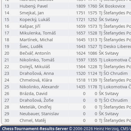
13
Hubený, Pavel
1809
1760
ŠK Boskovice
14
Smejkal, Jan
1751
1575
TJ Štefanydes Po
15
Kopecký, Lukáš
1721
1252
ŠK Svitavy
16
Kašpar, Jiří
1659
1573
TJ Štefanydes Po
17
Mikulenka, Tomáš
1657
1528
TJ Štefanydes Po
18
Martínek, Michal
1645
1313
TJ Štefanydes Po
19
Švec, Luděk
1643
1527
TJ Desko Libere
20
Bečvář, Antonín
1624
1086
ŠK Svitavy
21
Nikolinko, Tomáš
1597
1355
TJ Lokomotiva 
22
Dolejš, Mikuláš
1564
1228
TJ Štefanydes Po
23
Drahošová, Anna
1520
1124
TJ ŠO Chrudim
24
Chmelová, Klára
1518
1139
TJ Štefanydes Po
25
Nikolinko, Alexandr
1435
1178
TJ Lokomotiva 
26
Brázda, David
0
0
ŠK Svitavy
27
Drahošová, Žofie
0
0
TJ ŠO Chrudim
28
Metelák, Ondřej
0
0
TJ Štefanydes Po
29
Neubauer, Stanislav
0
0
ŠK Svitavy
30
Chmel, Matěj
0
0
TJ Štefanydes Po
Chess-Tournament-Results-Server
© 2006-2026 Heinz Herzog
, CMS-