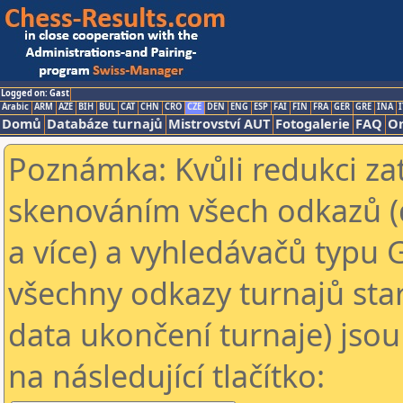
Logged on: Gast
Arabic
ARM
AZE
BIH
BUL
CAT
CHN
CRO
CZE
DEN
ENG
ESP
FAI
FIN
FRA
GER
GRE
INA
I
Domů
Databáze turnajů
Mistrovství AUT
Fotogalerie
FAQ
On
Poznámka: Kvůli redukci za
skenováním všech odkazů (
a více) a vyhledávačů typu 
všechny odkazy turnajů star
data ukončení turnaje) jsou
na následující tlačítko: