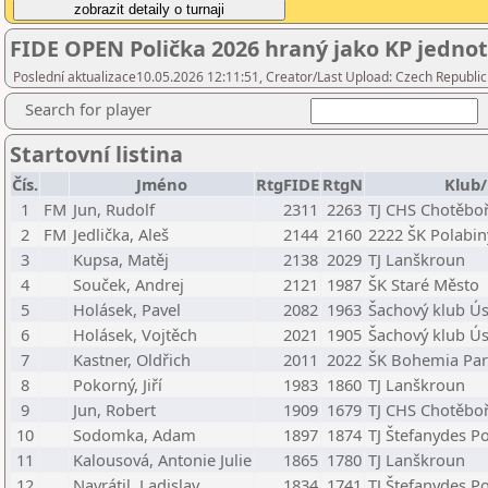
FIDE OPEN Polička 2026 hraný jako KP jednot
Poslední aktualizace10.05.2026 12:11:51, Creator/Last Upload: Czech Republic
Search for player
Startovní listina
Čís.
Jméno
RtgFIDE
RtgN
Klub/
1
FM
Jun, Rudolf
2311
2263
TJ CHS Chotěbo
2
FM
Jedlička, Aleš
2144
2160
2222 ŠK Polabiny
3
Kupsa, Matěj
2138
2029
TJ Lanškroun
4
Souček, Andrej
2121
1987
ŠK Staré Město
5
Holásek, Pavel
2082
1963
Šachový klub Ústí
6
Holásek, Vojtěch
2021
1905
Šachový klub Ústí
7
Kastner, Oldřich
2011
2022
ŠK Bohemia Pard
8
Pokorný, Jiří
1983
1860
TJ Lanškroun
9
Jun, Robert
1909
1679
TJ CHS Chotěbo
10
Sodomka, Adam
1897
1874
TJ Štefanydes Po
11
Kalousová, Antonie Julie
1865
1780
TJ Lanškroun
12
Navrátil, Ladislav
1834
1741
TJ Štefanydes Po