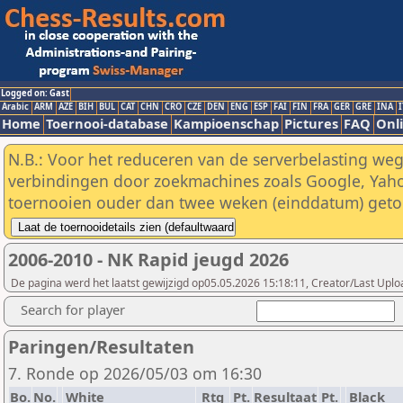
Logged on: Gast
Arabic
ARM
AZE
BIH
BUL
CAT
CHN
CRO
CZE
DEN
ENG
ESP
FAI
FIN
FRA
GER
GRE
INA
I
Home
Toernooi-database
Kampioenschap
Pictures
FAQ
Onli
N.B.: Voor het reduceren van de serverbelasting weg
verbindingen door zoekmachines zoals Google, Yaho
toernooien ouder dan twee weken (einddatum) geto
2006-2010 - NK Rapid jeugd 2026
De pagina werd het laatst gewijzigd op05.05.2026 15:18:11, Creator/Last Uplo
Search for player
Paringen/Resultaten
7. Ronde op 2026/05/03 om 16:30
Bo.
No.
White
Rtg
Pt.
Resultaat
Pt.
Black