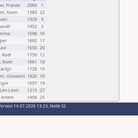
ar, Pranav
2060
1
en, Koen
1583
22
Sven
1929
5
aniël
1952
3
erina
1696
16
sper
1692
17
avi
1650
20
 Roel
1750
12
 River
1661
18
arlijn
1728
15
n, Giovanni
1820
10
Egor
1657
19
 Lev-Leon
1215
27
 Artem
1456
25
Version 14.07.2026 13:23, Node S2