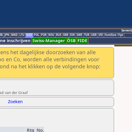
Servert
TA
JPN
MKD
LTU
NED
POL
POR
ROU
RUS
SRB
SVK
SWE
TUR
UKR
VIE
FontSize:11pt
ne inschrijven
Swiss-Manager
ÖSB
FIDE
ens het dagelijkse doorzoeken van alle
o en Co, worden alle verbindingen voor
ond na het klikken op de volgende knop:
ad: van der Graaf
Zoeken
Rtg
No.