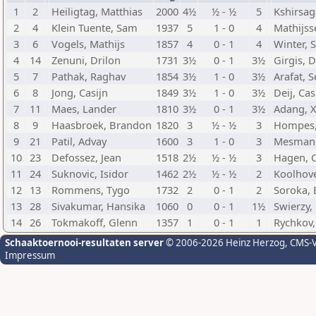
1
2
Heiligtag, Matthias
2000
4½
½ - ½
5
Kshirsag
2
4
Klein Tuente, Sam
1937
5
1 - 0
4
Mathijss
3
6
Vogels, Mathijs
1857
4
0 - 1
4
Winter, 
4
14
Zenuni, Drilon
1731
3½
0 - 1
3½
Girgis, D
5
7
Pathak, Raghav
1854
3½
1 - 0
3½
Arafat, S
6
8
Jong, Casijn
1849
3½
1 - 0
3½
Deij, Ca
7
11
Maes, Lander
1810
3½
0 - 1
3½
Adang, X
8
9
Haasbroek, Brandon
1820
3
½ - ½
3
Hompes,
9
21
Patil, Advay
1600
3
1 - 0
3
Mesman,
10
23
Defossez, Jean
1518
2½
½ - ½
3
Hagen, C
11
24
Suknovic, Isidor
1462
2½
½ - ½
2
Koolhove
12
13
Rommens, Tygo
1732
2
0 - 1
2
Soroka, 
13
28
Sivakumar, Hansika
1060
0
0 - 1
1½
Swierzy,
14
26
Tokmakoff, Glenn
1357
1
0 - 1
1
Rychkov,
Schaaktoernooi-resultaten server
© 2006-2026 Heinz Herzog
, CMS-
Impressum