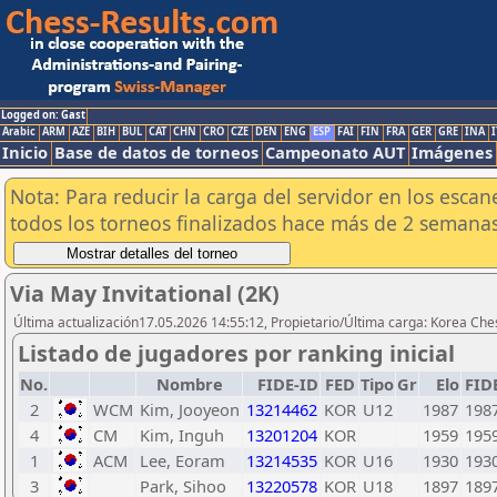
Logged on: Gast
Arabic
ARM
AZE
BIH
BUL
CAT
CHN
CRO
CZE
DEN
ENG
ESP
FAI
FIN
FRA
GER
GRE
INA
I
Inicio
Base de datos de torneos
Campeonato AUT
Imágenes
Nota: Para reducir la carga del servidor en los esc
todos los torneos finalizados hace más de 2 semanas
Via May Invitational (2K)
Última actualización17.05.2026 14:55:12, Propietario/Última carga: Korea Che
Listado de jugadores por ranking inicial
No.
Nombre
FIDE-ID
FED
Tipo
Gr
Elo
FID
2
WCM
Kim, Jooyeon
13214462
KOR
U12
1987
198
4
CM
Kim, Inguh
13201204
KOR
1959
195
1
ACM
Lee, Eoram
13214535
KOR
U16
1930
193
3
Park, Sihoo
13220578
KOR
U18
1897
189