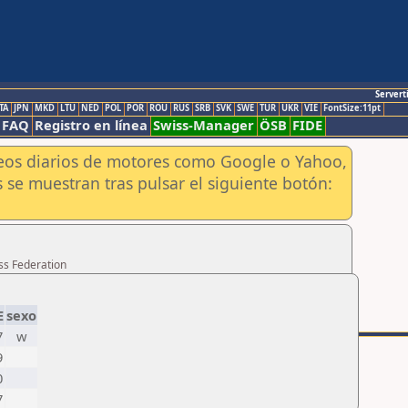
Servert
TA
JPN
MKD
LTU
NED
POL
POR
ROU
RUS
SRB
SVK
SWE
TUR
UKR
VIE
FontSize:11pt
FAQ
Registro en línea
Swiss-Manager
ÖSB
FIDE
aneos diarios de motores como Google o Yahoo,
 se muestran tras pulsar el siguiente botón:
ss Federation
E
sexo
7
w
9
0
7