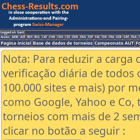
Logged on: Gast
Arabic
ARM
AZE
BIH
BUL
CAT
CHN
CRO
CZE
DEN
ENG
ESP
FAI
FIN
FRA
GER
GRE
INA
I
Pagina inicial
Base de dados de torneios
Campeonato AUT
F
Nota: Para reduzir a carga 
verificação diária de todos 
100.000 sites e mais) por 
como Google, Yahoo e Co, t
torneios com mais de 2 se
clicar no botão a seguir :