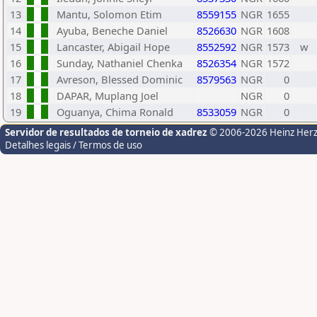
13
Mantu, Solomon Etim
8559155
NGR
1655
14
Ayuba, Beneche Daniel
8526630
NGR
1608
15
Lancaster, Abigail Hope
8552592
NGR
1573
w
16
Sunday, Nathaniel Chenka
8526354
NGR
1572
17
Avreson, Blessed Dominic
8579563
NGR
0
18
DAPAR, Muplang Joel
NGR
0
19
Oguanya, Chima Ronald
8533059
NGR
0
Servidor de resultados de torneio de xadrez
© 2006-2026 Heinz Her
Detalhes legais / Termos de uso