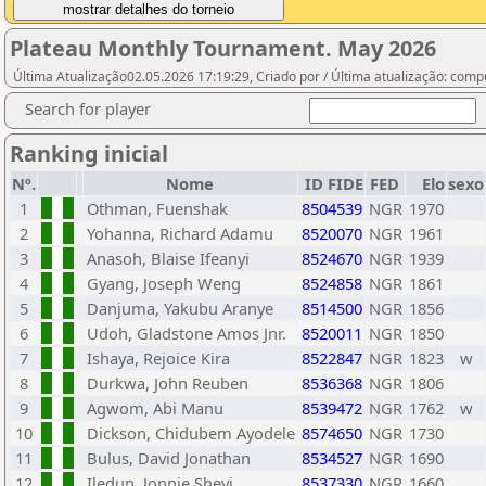
Plateau Monthly Tournament. May 2026
Última Atualização02.05.2026 17:19:29, Criado por / Última atualização: com
Search for player
Ranking inicial
Nº.
Nome
ID FIDE
FED
Elo
sexo
1
Othman, Fuenshak
8504539
NGR
1970
2
Yohanna, Richard Adamu
8520070
NGR
1961
3
Anasoh, Blaise Ifeanyi
8524670
NGR
1939
4
Gyang, Joseph Weng
8524858
NGR
1861
5
Danjuma, Yakubu Aranye
8514500
NGR
1856
6
Udoh, Gladstone Amos Jnr.
8520011
NGR
1850
7
Ishaya, Rejoice Kira
8522847
NGR
1823
w
8
Durkwa, John Reuben
8536368
NGR
1806
9
Agwom, Abi Manu
8539472
NGR
1762
w
10
Dickson, Chidubem Ayodele
8574650
NGR
1730
11
Bulus, David Jonathan
8534527
NGR
1690
12
Iledun, Jonnie Sheyi
8537330
NGR
1660