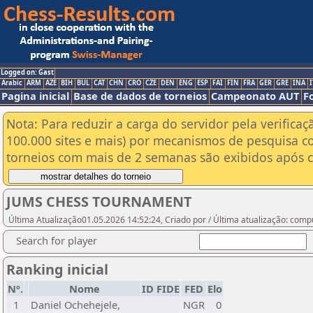
Logged on: Gast
Arabic
ARM
AZE
BIH
BUL
CAT
CHN
CRO
CZE
DEN
ENG
ESP
FAI
FIN
FRA
GER
GRE
INA
I
Pagina inicial
Base de dados de torneios
Campeonato AUT
F
Nota: Para reduzir a carga do servidor pela verificaç
100.000 sites e mais) por mecanismos de pesquisa c
torneios com mais de 2 semanas são exibidos após cl
JUMS CHESS TOURNAMENT
Última Atualização01.05.2026 14:52:24, Criado por / Última atualização: com
Search for player
Ranking inicial
Nº.
Nome
ID FIDE
FED
Elo
1
Daniel Ochehejele,
NGR
0