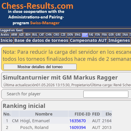
Logged on: Gast
Arabic
ARM
AZE
BIH
BUL
CAT
CHN
CRO
CZE
DEN
ENG
ESP
FAI
FIN
FRA
GER
GRE
INA
I
Inicio
Base de datos de torneos
Campeonato AUT
Imágenes
Nota: Para reducir la carga del servidor en los esc
todos los torneos finalizados hace más de 2 semanas
Simultanturnier mit GM Markus Ragger
Última actualización01.05.2026 13:15:30, Propietario/Última carga: René Sch
Search for player
Ranking inicial
No.
Nombre
FIDE-ID
FED
Elo
1
CM
Högl, Emanuel
1635670
AUT
2164
2
Posch, Roland
1609394
AUT
2013