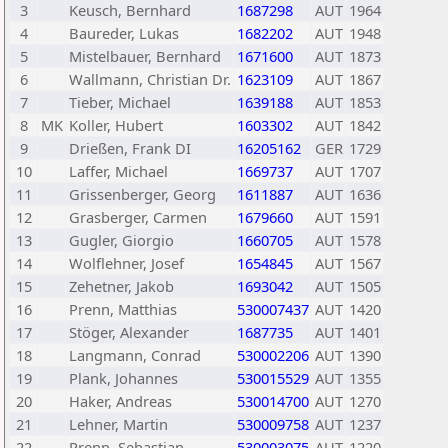
3
Keusch, Bernhard
1687298
AUT
1964
4
Baureder, Lukas
1682202
AUT
1948
5
Mistelbauer, Bernhard
1671600
AUT
1873
6
Wallmann, Christian Dr.
1623109
AUT
1867
7
Tieber, Michael
1639188
AUT
1853
8
MK
Koller, Hubert
1603302
AUT
1842
9
Drießen, Frank DI
16205162
GER
1729
10
Laffer, Michael
1669737
AUT
1707
11
Grissenberger, Georg
1611887
AUT
1636
12
Grasberger, Carmen
1679660
AUT
1591
13
Gugler, Giorgio
1660705
AUT
1578
14
Wolflehner, Josef
1654845
AUT
1567
15
Zehetner, Jakob
1693042
AUT
1505
16
Prenn, Matthias
530007437
AUT
1420
17
Stöger, Alexander
1687735
AUT
1401
18
Langmann, Conrad
530002206
AUT
1390
19
Plank, Johannes
530015529
AUT
1355
20
Haker, Andreas
530014700
AUT
1270
21
Lehner, Martin
530009758
AUT
1237
22
Prenn, Sebastian
530003075
AUT
1220