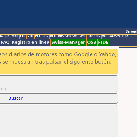
Servert
TA
JPN
MKD
LTU
NED
POL
POR
ROU
RUS
SRB
SVK
SWE
TUR
UKR
VIE
FontSize:11pt
FAQ
Registro en línea
Swiss-Manager
ÖSB
FIDE
aneos diarios de motores como Google o Yahoo,
 se muestran tras pulsar el siguiente botón:
euch
Buscar