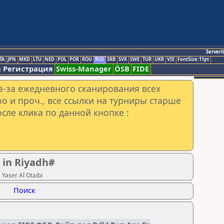
Servert
TA
JPN
MKD
LTU
NED
POL
POR
ROU
RUS
SRB
SVK
SWE
TUR
UKR
VIE
FontSize:11pt
 Регистрация
Swiss-Manager
ÖSB
FIDE
з-за ежедневного сканирования всех
o и проч., все ссылки на турниры старше
сле клика по данной кнопке :
 in Riyadh#
aser Al Otaibi
Поиск