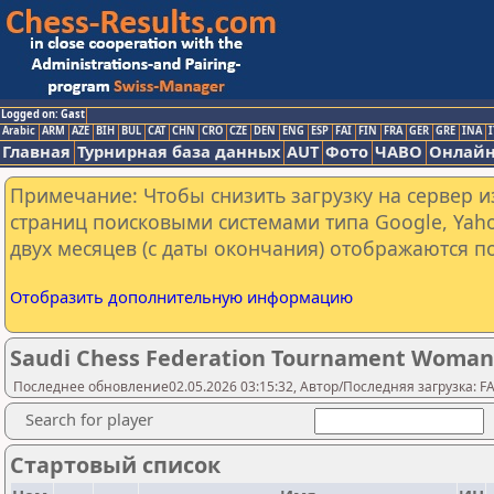
Logged on: Gast
Arabic
ARM
AZE
BIH
BUL
CAT
CHN
CRO
CZE
DEN
ENG
ESP
FAI
FIN
FRA
GER
GRE
INA
I
Главная
Турнирная база данных
AUT
Фото
ЧАВО
Онлайн
Примечание: Чтобы снизить загрузку на сервер и
страниц поисковыми системами типа Google, Yaho
двух месяцев (с даты окончания) отображаются по
Отобразить дополнительную информацию
Saudi Chess Federation Tournament Woman
Последнее обновление02.05.2026 03:15:32, Автор/Последняя загрузка: FA Y
Search for player
Стартовый список