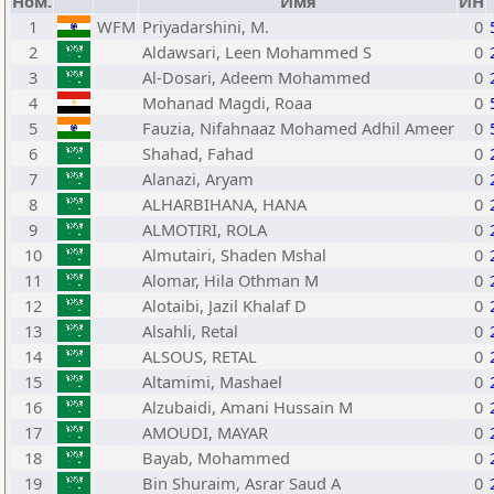
Ном.
Имя
ИН
1
WFM
Priyadarshini, M.
0
2
Aldawsari, Leen Mohammed S
0
3
Al-Dosari, Adeem Mohammed
0
4
Mohanad Magdi, Roaa
0
5
Fauzia, Nifahnaaz Mohamed Adhil Ameer
0
6
Shahad, Fahad
0
7
Alanazi, Aryam
0
8
ALHARBIHANA, HANA
0
9
ALMOTIRI, ROLA
0
10
Almutairi, Shaden Mshal
0
11
Alomar, Hila Othman M
0
12
Alotaibi, Jazil Khalaf D
0
13
Alsahli, Retal
0
14
ALSOUS, RETAL
0
15
Altamimi, Mashael
0
16
Alzubaidi, Amani Hussain M
0
17
AMOUDI, MAYAR
0
18
Bayab, Mohammed
0
19
Bin Shuraim, Asrar Saud A
0