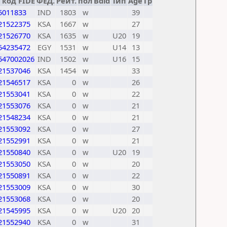
код FIDE
ФЕД.
Рейт.
пол
Bdld
Тип
Age
Гр
5011833
IND
1803
w
39
21522375
KSA
1667
w
27
21526770
KSA
1635
w
U20
19
54235472
EGY
1531
w
U14
13
547002026
IND
1502
w
U16
15
21537046
KSA
1454
w
33
21546517
KSA
0
w
26
21553041
KSA
0
w
22
21553076
KSA
0
w
21
21548234
KSA
0
w
21
21553092
KSA
0
w
27
21552991
KSA
0
w
21
21550840
KSA
0
w
U20
19
21553050
KSA
0
w
20
21550891
KSA
0
w
22
21553009
KSA
0
w
30
21553068
KSA
0
w
20
21545995
KSA
0
w
U20
20
21552940
KSA
0
w
31