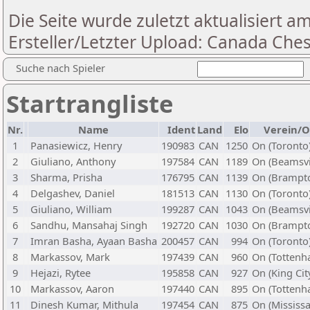
Die Seite wurde zuletzt aktualisiert a
Ersteller/Letzter Upload: Canada Ches
Suche nach Spieler
Startrangliste
Nr.
Name
Ident
Land
Elo
Verein/O
1
Panasiewicz, Henry
190983
CAN
1250
On (Toronto
2
Giuliano, Anthony
197584
CAN
1189
On (Beamsvi
3
Sharma, Prisha
176795
CAN
1139
On (Brampt
4
Delgashev, Daniel
181513
CAN
1130
On (Toronto
5
Giuliano, William
199287
CAN
1043
On (Beamsvi
6
Sandhu, Mansahaj Singh
192720
CAN
1030
On (Brampt
7
Imran Basha, Ayaan Basha
200457
CAN
994
On (Toronto
8
Markassov, Mark
197439
CAN
960
On (Tottenh
9
Hejazi, Rytee
195858
CAN
927
On (King Cit
10
Markassov, Aaron
197440
CAN
895
On (Tottenh
11
Dinesh Kumar, Mithula
197454
CAN
875
On (Mississ