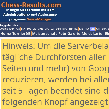
Logged on: Gast
Arabic
ARM
AZE
BIH
BUL
CAT
CHN
CRO
CZE
DEN
ENG
ESP
FAI
FIN
FRA
GER
GRE
INA
I
Home
TurnierDB
Meisterschaft
Foto-Galerie
Meldekartei
El
Hinweis: Um die Serverbel
tägliche Durchforsten aller 
Seiten und mehr) von Goog
reduzieren, werden bei alle
seit 5 Tagen beendet sind d
folgenden Knopf angezeigt