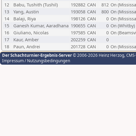
12
Babu, Tushith (Tushil)
192882
CAN
812
On (Mississ
13
Yang, Austin
193058
CAN
800
On (Mississ
14
Balaji, Riya
198126
CAN
0
On (Mississ
15
Ganesh Kumar, Aaradhana
190655
CAN
0
On (Whitby)
16
Giuliano, Nicolas
197585
CAN
0
On (Beamsvi
17
Kaur, Amber
202259
CAN
0
18
Paun, Andrei
201728
CAN
0
On (Mississ
Der Schachturnier-Ergebnis-Server
© 2006-2026 Heinz Herzog
, CMS
Impressum / Nutzungsbedingungen