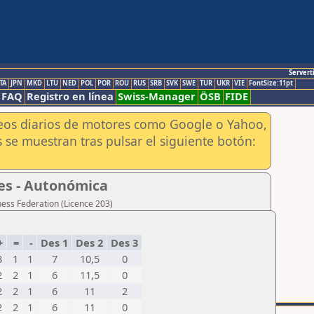
Servert
TA
JPN
MKD
LTU
NED
POL
POR
ROU
RUS
SRB
SVK
SWE
TUR
UKR
VIE
FontSize:11pt
FAQ
Registro en línea
Swiss-Manager
ÖSB
FIDE
aneos diarios de motores como Google o Yahoo,
 se muestran tras pulsar el siguiente botón:
nes - Autonómica
hess Federation (Licence 203)
+
=
-
Des 1
Des 2
Des 3
3
1
1
7
10,5
0
2
2
1
6
11,5
0
2
2
1
6
11
2
2
2
1
6
11
0