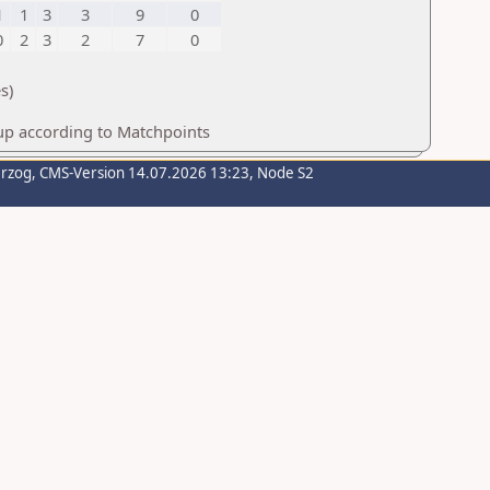
1
1
3
3
9
0
0
2
3
2
7
0
s)
up according to Matchpoints
erzog
, CMS-Version 14.07.2026 13:23, Node S2