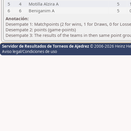
5
4
Motilla Alzira A
5
6
6
Beniganim A
5
Anotación:
Desempate 1: Matchpoints (2 for wins, 1 for Draws, 0 for Losse
Desempate 2: points (game-points)
Desempate 3: The results of the teams in then same point gro
Servidor de Resultados de Torneos de Ajedrez
© 2006-2026 Heinz H
Aviso legal/Condiciones de uso