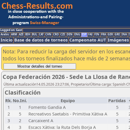
Logged on: Gast
Arabic
ARM
AZE
BIH
BUL
CAT
CHN
CRO
CZE
DEN
ENG
ESP
FAI
FIN
FRA
GER
GRE
INA
I
Inicio
Base de datos de torneos
Campeonato AUT
Imágenes
Nota: Para reducir la carga del servidor en los esc
todos los torneos finalizados hace más de 2 semanas
Copa Federación 2026 - Sede La Llosa de Ra
Última actualización14.05.2026 23:27:06, Propietario/Última carga: Spanish C
Clasificación
Rk.
No.Ini.
Equipo
Partidas
1
1
Fomento Gandia A
5
2
5
Recreativos Saetabis - Primitiva Xàtiva A
5
3
2
Carcaixent A
5
4
3
Escacs Xàtiva: la Ruta Dels Borja A
5