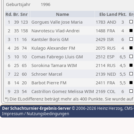
Geburtsjahr
1996
Rd.
Br.
Snr
Name
Elo
Land
Pkt.
Er
1
39
123
Gorgues Valle Jose Maria
1783
AND
3
2
35
158
Navrotescu Vlad-Andrei
1488
FRA
4
3
11
16
Kantsler Boris GM
2429
ISR
6
4
26
74
Kulago Alexander FM
2075
RUS
4
5
10
10
Comas Fabrego Lluis GM
2512
ESP
6,5
6
25
65
Sorokina Tamara WIM
2114
RUS
4,5
7
22
60
Schroer Marcel
2139
NED
5,5
8
14
20
Barbot Pierre FM
2411
FRA
5,5
9
23
54
Castrillon Gomez Melissa WIM
2169
COL
6
*) Die ELodifferenz beträgt mehr als 400 Punkte. Sie wurde auf
Der Schachturnier-Ergebnis-Server
© 2006-2026 Heinz Herzog
, CMS
Impressum / Nutzungsbedingungen