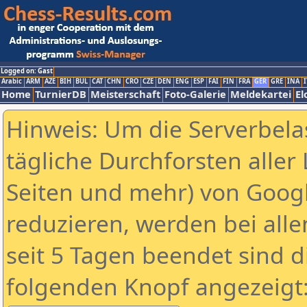
Logged on: Gast
Arabic
ARM
AZE
BIH
BUL
CAT
CHN
CRO
CZE
DEN
ENG
ESP
FAI
FIN
FRA
GER
GRE
INA
I
Home
TurnierDB
Meisterschaft
Foto-Galerie
Meldekartei
El
Hinweis: Um die Serverbela
tägliche Durchforsten aller 
Seiten und mehr) von Goog
reduzieren, werden bei alle
seit 5 Tagen beendet sind d
folgenden Knopf angezeigt