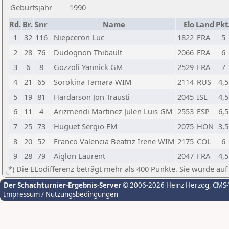
Geburtsjahr
1990
Rd.
Br.
Snr
Name
Elo
Land
Pkt
1
32
116
Niepceron Luc
1822
FRA
5
2
28
76
Dudognon Thibault
2066
FRA
6
3
6
8
Gozzoli Yannick GM
2529
FRA
7
4
21
65
Sorokina Tamara WIM
2114
RUS
4,5
5
19
81
Hardarson Jon Trausti
2045
ISL
4,5
6
11
4
Arizmendi Martinez Julen Luis GM
2553
ESP
6,5
7
25
73
Huguet Sergio FM
2075
HON
3,5
8
20
52
Franco Valencia Beatriz Irene WIM
2175
COL
6
9
28
79
Aiglon Laurent
2047
FRA
4,5
*) Die ELodifferenz beträgt mehr als 400 Punkte. Sie wurde auf
Der Schachturnier-Ergebnis-Server
© 2006-2026 Heinz Herzog
, CMS
Impressum / Nutzungsbedingungen