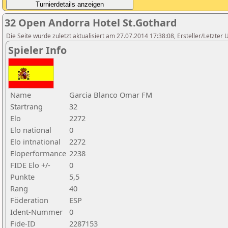
32 Open Andorra Hotel St.Gothard
Die Seite wurde zuletzt aktualisiert am 27.07.2014 17:38:08, Ersteller/Letzter 
Spieler Info
Name
Garcia Blanco Omar FM
Startrang
32
Elo
2272
Elo national
0
Elo intnational
2272
Eloperformance
2238
FIDE Elo +/-
0
Punkte
5,5
Rang
40
Föderation
ESP
Ident-Nummer
0
Fide-ID
2287153