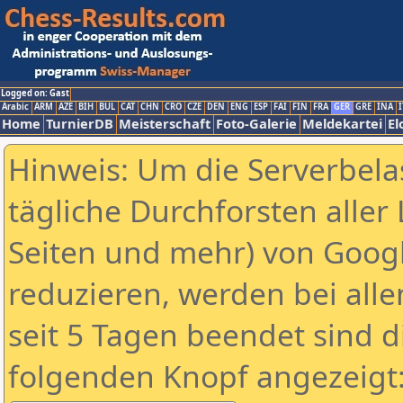
Logged on: Gast
Arabic
ARM
AZE
BIH
BUL
CAT
CHN
CRO
CZE
DEN
ENG
ESP
FAI
FIN
FRA
GER
GRE
INA
I
Home
TurnierDB
Meisterschaft
Foto-Galerie
Meldekartei
El
Hinweis: Um die Serverbela
tägliche Durchforsten aller 
Seiten und mehr) von Goog
reduzieren, werden bei alle
seit 5 Tagen beendet sind d
folgenden Knopf angezeigt