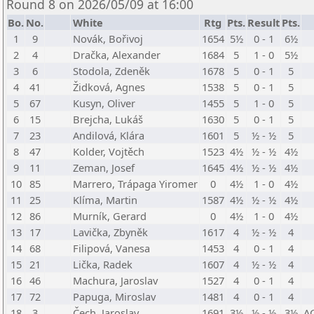
Round 8 on 2026/05/09 at 16:00
Bo.
No.
White
Rtg
Pts.
Result
Pts.
1
9
Novák, Bořivoj
1654
5½
0 - 1
6½
2
4
Dračka, Alexander
1684
5
1 - 0
5½
3
6
Stodola, Zdeněk
1678
5
0 - 1
5
4
41
Židková, Agnes
1538
5
0 - 1
5
5
67
Kusyn, Oliver
1455
5
1 - 0
5
6
15
Brejcha, Lukáš
1630
5
0 - 1
5
7
23
Andilová, Klára
1601
5
½ - ½
5
8
47
Kolder, Vojtěch
1523
4½
½ - ½
4½
9
11
Zeman, Josef
1645
4½
½ - ½
4½
10
85
Marrero, Trápaga Yiromer
0
4½
1 - 0
4½
11
25
Klíma, Martin
1587
4½
½ - ½
4½
12
86
Murník, Gerard
0
4½
1 - 0
4½
13
17
Lavička, Zbyněk
1617
4
½ - ½
4
14
68
Filipová, Vanesa
1453
4
0 - 1
4
15
21
Lička, Radek
1607
4
½ - ½
4
16
46
Machura, Jaroslav
1527
4
0 - 1
4
17
72
Papuga, Miroslav
1481
4
0 - 1
4
18
3
Čech, Jaroslav
1691
3½
½ - ½
3½
A