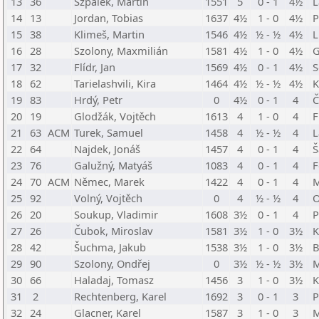
13
36
Szpalek, Martin
1551
5
0 - 1
4½
L
14
13
Jordan, Tobias
1637
4½
1 - 0
4½
P
15
38
Klimeš, Martin
1546
4½
½ - ½
4½
L
16
28
Szolony, Maxmilián
1581
4½
1 - 0
4½
G
17
32
Flídr, Jan
1569
4½
0 - 1
4½
S
18
62
Tarielashvili, Kira
1464
4½
½ - ½
4½
K
19
83
Hrdý, Petr
0
4½
0 - 1
4
Č
20
19
Glodžák, Vojtěch
1613
4
1 - 0
4
F
21
63
ACM
Turek, Samuel
1458
4
½ - ½
4
L
22
64
Najdek, Jonáš
1457
4
0 - 1
4
Š
23
76
Galužný, Matyáš
1083
4
0 - 1
4
F
24
70
ACM
Němec, Marek
1422
4
0 - 1
4
M
25
92
Volný, Vojtěch
0
4
½ - ½
4
O
26
20
Soukup, Vladimir
1608
3½
0 - 1
4
P
27
26
Čubok, Miroslav
1581
3½
1 - 0
3½
K
28
42
Šuchma, Jakub
1538
3½
1 - 0
3½
B
29
90
Szolony, Ondřej
0
3½
½ - ½
3½
M
30
66
Haladaj, Tomasz
1456
3
1 - 0
3½
K
31
2
Rechtenberg, Karel
1692
3
0 - 1
3
P
32
24
Glacner, Karel
1587
3
1 - 0
3
M