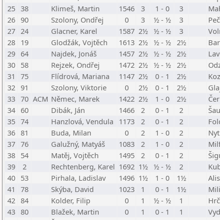
25
38
Klimeš, Martin
1546
3
1 - 0
3
Mah
26
90
Szolony, Ondřej
0
3
½ - ½
3
Peč
27
24
Glacner, Karel
1587
2½
½ - ½
3
Vol
28
19
Glodžák, Vojtěch
1613
2½
½ - ½
2½
Bar
29
64
Najdek, Jonáš
1457
2½
½ - ½
2½
Lav
30
58
Rejzek, Ondřej
1472
2½
½ - ½
2½
Odz
31
75
Flídrová, Mariana
1147
2½
0 - 1
2½
Koz
32
91
Szolony, Viktorie
0
2½
0 - 1
2½
Gla
33
70
ACM
Němec, Marek
1422
2½
1 - 0
2½
Čer
34
60
Dibák, Ján
1466
2
0 - 1
2
Šau
35
74
Hanzlová, Vendula
1173
2
0 - 1
2
Fol
36
81
Buda, Milan
0
2
1 - 0
2
Nyt
37
76
Galužný, Matyáš
1083
2
1 - 0
2
Mil
38
54
Matěj, Vojtěch
1495
2
0 - 1
2
Šig
39
2
Rechtenberg, Karel
1692
1½
½ - ½
2
Kub
40
53
Pirhala, Ladislav
1496
1½
1 - 0
1½
Ali
41
78
Skýba, David
1023
1
0 - 1
1½
Mil
42
84
Kolder, Filip
0
1
½ - ½
1
Hrč
43
80
Blažek, Martin
0
1
0 - 1
1
Vyd