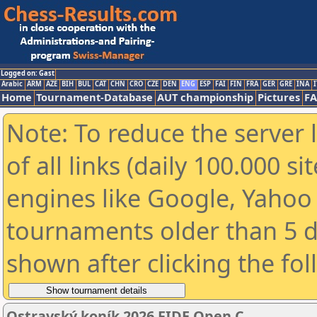
Logged on: Gast
Arabic
ARM
AZE
BIH
BUL
CAT
CHN
CRO
CZE
DEN
ENG
ESP
FAI
FIN
FRA
GER
GRE
INA
I
Home
Tournament-Database
AUT championship
Pictures
F
Note: To reduce the server 
of all links (daily 100.000 s
engines like Google, Yahoo a
tournaments older than 5 d
shown after clicking the fo
Ostravský koník 2026 FIDE Open C