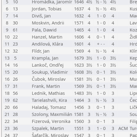
5
10
Hromádka, Jaromír
1646
4½
½ - ½
4½
Bre
6
13
Jordan, Tobias
1637
4
½ - ½
4½
Kus
7
14
Diviš, Jan
1632
4
1 - 0
4
Mac
8
30
Moskvin, Andrii
1571
4
1 - 0
4
Lav
9
61
Pala, Dawid
1465
4
1 - 0
4
Koz
10
22
Hanzel, Martin
1606
4
0 - 1
4
Žid
11
23
Andilová, Klára
1601
4
+ - -
4
Hrd
12
32
Flídr, Jan
1569
4
½ - ½
4
Klí
13
5
Krampla, Jan
1679
3½
1 - 0
3½
Kep
14
16
Lankoč, Ondřej
1623
3½
1 - 0
3½
Šuc
15
20
Soukup, Vladimir
1608
3½
0 - 1
3½
Kol
16
26
Čubok, Miroslav
1581
3½
0 - 1
3½
Mur
17
31
Frank, Martin
1569
3½
0 - 1
3½
Mar
18
56
Lednik, Mathias
1483
3½
1 - 0
3
Lip
19
62
Tarielashvili, Kira
1464
3
½ - ½
3
Čec
20
66
Haladaj, Tomasz
1456
3
0 - 1
3
Lič
21
28
Szolony, Maxmilián
1581
3
½ - ½
3
So
22
34
Fizerová, Veronika
1560
3
0 - 1
3
Fil
23
36
Szpalek, Martin
1551
3
1 - 0
3
ACM
Tur
24
37
Šafarčík, Miroslav
1547
3
0 - 1
3
Pap