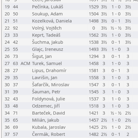
19
44
Pečínka, Lukáš
1529
3½
1 - 0
3½
20
50
Soukup, Adam
1504
3½
1 - 0
3½
21
51
Kozelková, Daniela
1498
3½
0 - 1
3½
22
92
Volný, Vojtěch
0
3½
½ - ½
3½
23
33
Keprt, Tadeáš
1562
3½
1 - 0
3½
24
42
Šuchma, Jakub
1538
3½
0 - 1
3½
25
55
Glajc, Ireneusz
1493
3½
1 - 0
3
26
73
Šigut, Jan
1294
3
0 - 1
3
27
63
ACM
Turek, Samuel
1458
3
1 - 0
3
28
27
Lipus, Drahomír
1581
3
0 - 1
3
29
35
Lavrišin, Jan
1558
3
1 - 0
3
30
37
Šafarčík, Miroslav
1547
3
0 - 1
3
31
39
Šauman, Petr
1545
3
1 - 0
3
32
43
Foldynová, Julie
1537
3
1 - 0
3
33
48
Odzemec, Jiří
1518
3
1 - 0
3
34
71
Barteček, David
1421
3
½ - ½
2½
35
65
Milián, Jakub
1457
2½
1 - 0
2½
36
69
Kubala, Jaroslav
1425
2½
1 - 0
2½
37
57
Čermák, Robert
1482
2½
0 - 1
2