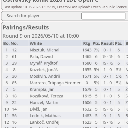
Last update 10.05.2026 15:39:39, Creator/Last Upload: Czech Republic licence
Search for player
Pairings/Results
Round 9 on 2026/05/10 at 10:00
Bo.
No.
White
Rtg
Pts.
Result
Pts.
B
1
12
Nisztuk, Michal
1643
7½
0 - 1
6
H
2
61
Pala, Dawid
1465
6
½ - ½
6
D
3
29
Mynář, Kryštof
1580
6
½ - ½
6
K
4
8
Kozelek, Jonáš
1655
5½
1 - 0
5½
M
5
30
Moskvin, Andrii
1571
5½
0 - 1
5½
N
6
85
Marrero, Trápaga Yiromer
0
5½
1 - 0
5½
A
7
5
Krampla, Jan
1679
5
0 - 1
5
Ž
8
18
Kozáková, Tereza
1615
5
1 - 0
5
S
9
22
Hanzel, Martin
1606
5
0 - 1
5
Z
10
14
Diviš, Jan
1632
5
½ - ½
5
K
11
56
Lednik, Mathias
1483
5
0 - 1
5
B
12
16
Lankoč, Ondřej
1623
5
½ - ½
5
K