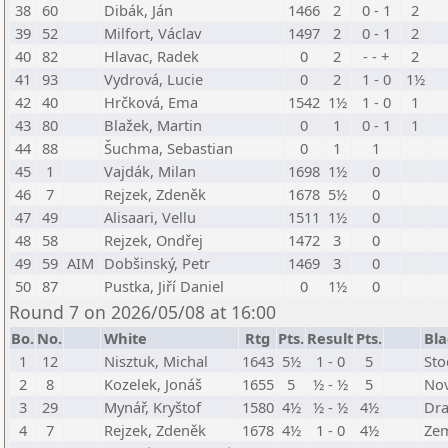
38
60
Dibák, Ján
1466
2
0 - 1
2
39
52
Milfort, Václav
1497
2
0 - 1
2
40
82
Hlavac, Radek
0
2
- - +
2
41
93
Vydrová, Lucie
0
2
1 - 0
1½
42
40
Hrčková, Ema
1542
1½
1 - 0
1
43
80
Blažek, Martin
0
1
0 - 1
1
44
88
Šuchma, Sebastian
0
1
1
45
1
Vajdák, Milan
1698
1½
0
46
7
Rejzek, Zdeněk
1678
5½
0
47
49
Alisaari, Vellu
1511
1½
0
48
58
Rejzek, Ondřej
1472
3
0
49
59
AIM
Dobšinský, Petr
1469
3
0
50
87
Pustka, Jiří Daniel
0
1½
0
Round 7 on 2026/05/08 at 16:00
Bo.
No.
White
Rtg
Pts.
Result
Pts.
Bla
1
12
Nisztuk, Michal
1643
5½
1 - 0
5
Sto
2
8
Kozelek, Jonáš
1655
5
½ - ½
5
Nov
3
29
Mynář, Kryštof
1580
4½
½ - ½
4½
Dra
4
7
Rejzek, Zdeněk
1678
4½
1 - 0
4½
Zem