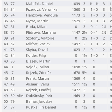
33
77
Mahďák, Daniel
1039
3
½ - ½
3
L
34
34
Fizerová, Veronika
1560
3
1 - 0
3
Š
35
74
Hanzlová, Vendula
1173
3
1 - 0
3
Š
36
45
Nytra, Martin
1529
3
1 - 0
3
V
37
81
Buda, Milan
0
3
0 - 1
2½
H
38
75
Flídrová, Mariana
1147
2½
0 - 1
2½
Č
39
91
Szolony, Viktorie
0
2½
1 - 0
2
D
40
52
Milfort, Václav
1497
2
1 - 0
2
Š
41
78
Skýba, David
1023
2
0 - 1
2
H
42
84
Kolder, Filip
0
1½
1 - 0
1
S
43
80
Blažek, Martin
0
1
1
b
44
1
Vajdák, Milan
1698
1½
0
n
45
7
Rejzek, Zdeněk
1678
5½
0
n
46
31
Frank, Martin
1569
4
0
n
47
49
Alisaari, Vellu
1511
1½
0
n
48
58
Rejzek, Ondřej
1472
3
0
n
49
59
AIM
Dobšinský, Petr
1469
3
0
n
50
79
Balhar, Jaroslav
0
3
0
n
51
87
Pustka, Jiří Daniel
0
1½
0
n