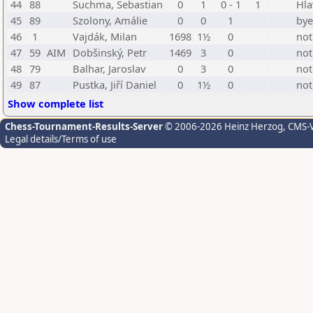
44
88
Šuchma, Sebastian
0
1
0 - 1
1
Hla
45
89
Szolony, Amálie
0
0
1
bye
46
1
Vajdák, Milan
1698
1½
0
not
47
59
AIM
Dobšinský, Petr
1469
3
0
not
48
79
Balhar, Jaroslav
0
3
0
not
49
87
Pustka, Jiří Daniel
0
1½
0
not
Show complete list
Chess-Tournament-Results-Server
© 2006-2026 Heinz Herzog
, CMS-
Legal details/Terms of use