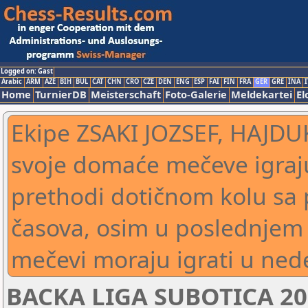
Logged on: Gast
Arabic
ARM
AZE
BIH
BUL
CAT
CHN
CRO
CZE
DEN
ENG
ESP
FAI
FIN
FRA
GER
GRE
INA
I
Home
TurnierDB
Meisterschaft
Foto-Galerie
Meldekartei
El
Ekipe ZSAKI JOZSEF, HAJD
svoje domaće mečeve igraj
prethodi dotičnom kolu sa
časova, osim u poslednjem 
mečevi moraju igrati u ned
BACKA LIGA SUBOTICA 20