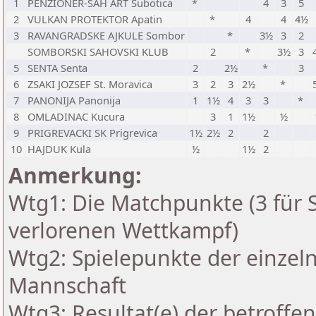
1
PENZIONER-SAH ART Subotica
*
4
3
5
2
VULKAN PROTEKTOR Apatin
*
4
4
4½
3
RAVANGRADSKE AJKULE Sombor
*
3½
3
2
SOMBORSKI SAHOVSKI KLUB
2
*
3½
3
5
SENTA Senta
2
2½
*
3
6
ZSAKI JOZSEF St. Moravica
3
2
3
2½
*
7
PANONIJA Panonija
1
1½
4
3
3
*
8
OMLADINAC Kucura
3
1
1½
½
9
PRIGREVACKI SK Prigrevica
1½
2½
2
2
10
HAJDUK Kula
½
1½
2
Anmerkung:
Wtg1: Die Matchpunkte (3 für Si
verlorenen Wettkampf)
Wtg2: Spielepunkte der einzeln
Mannschaft
Wtg3: Resultat(e) der betroff