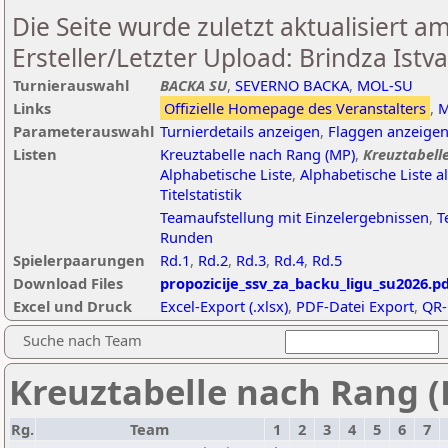
Die Seite wurde zuletzt aktualisiert a
Ersteller/Letzter Upload: Brindza Istv
Turnierauswahl
BACKA SU
,
SEVERNO BACKA
,
MOL-SU
Links
Offizielle Homepage des Veranstalters
,
M
Parameterauswahl
Turnierdetails anzeigen
,
Flaggen anzeige
Listen
Kreuztabelle nach Rang (MP)
,
Kreuztabell
Alphabetische Liste
,
Alphabetische Liste a
Titelstatistik
Teamaufstellung mit Einzelergebnissen
,
T
Runden
Spielerpaarungen
Rd.1
,
Rd.2
,
Rd.3
,
Rd.4
,
Rd.5
Download Files
propozicije_ssv_za_backu_ligu_su2026.p
Excel und Druck
Excel-Export (.xlsx)
,
PDF-Datei Export
,
QR-
Suche nach Team
Kreuztabelle nach Rang (
Rg.
Team
1
2
3
4
5
6
7