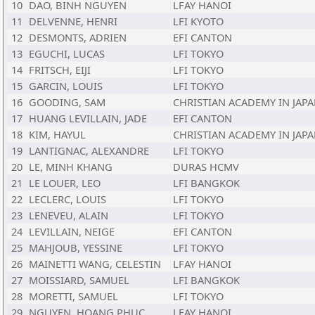
10
DAO, BINH NGUYEN
LFAY HANOI
11
DELVENNE, HENRI
LFI KYOTO
12
DESMONTS, ADRIEN
EFI CANTON
13
EGUCHI, LUCAS
LFI TOKYO
14
FRITSCH, EIJI
LFI TOKYO
15
GARCIN, LOUIS
LFI TOKYO
16
GOODING, SAM
CHRISTIAN ACADEMY IN JAP
17
HUANG LEVILLAIN, JADE
EFI CANTON
18
KIM, HAYUL
CHRISTIAN ACADEMY IN JAP
19
LANTIGNAC, ALEXANDRE
LFI TOKYO
20
LE, MINH KHANG
DURAS HCMV
21
LE LOUER, LEO
LFI BANGKOK
22
LECLERC, LOUIS
LFI TOKYO
23
LENEVEU, ALAIN
LFI TOKYO
24
LEVILLAIN, NEIGE
EFI CANTON
25
MAHJOUB, YESSINE
LFI TOKYO
26
MAINETTI WANG, CELESTIN
LFAY HANOI
27
MOISSIARD, SAMUEL
LFI BANGKOK
28
MORETTI, SAMUEL
LFI TOKYO
29
NGUYEN, HOANG PHUC
LFAY HANOI