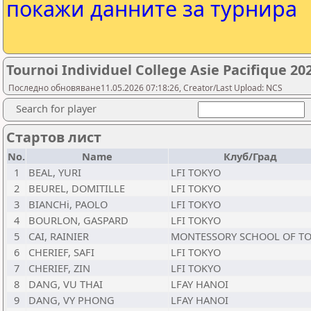
покажи данните за турнира
Tournoi Individuel College Asie Pacifique 20
Последно обновяване11.05.2026 07:18:26, Creator/Last Upload: NCS
Search for player
Стартов лист
No.
Name
Клуб/Град
1
BEAL, YURI
LFI TOKYO
2
BEUREL, DOMITILLE
LFI TOKYO
3
BIANCHi, PAOLO
LFI TOKYO
4
BOURLON, GASPARD
LFI TOKYO
5
CAI, RAINIER
MONTESSORY SCHOOL OF T
6
CHERIEF, SAFI
LFI TOKYO
7
CHERIEF, ZIN
LFI TOKYO
8
DANG, VU THAI
LFAY HANOI
9
DANG, VY PHONG
LFAY HANOI