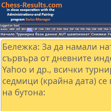
Logged on: Gast
Arabic
ARM
AZE
BIH
BUL
CAT
CHN
CRO
CZE
DEN
ENG
ESP
FAI
FIN
FRA
GER
GRE
INA
I
Начало
Турнирна база данни
AUT шампионат
Снимки
F
Бележка: За да намали н
сървъра от дневните инд
Yahoo и др., всички турни
седмици (крайна дата) се
на бутона: