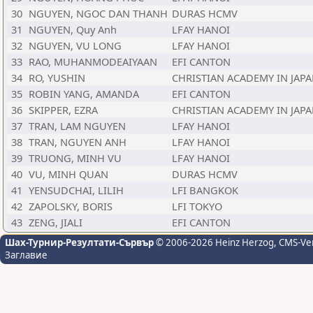
30
NGUYEN, NGOC DAN THANH
DURAS HCMV
31
NGUYEN, Quy Anh
LFAY HANOI
32
NGUYEN, VU LONG
LFAY HANOI
33
RAO, MUHANMODEAIYAAN
EFI CANTON
34
RO, YUSHIN
CHRISTIAN ACADEMY IN JAP
35
ROBIN YANG, AMANDA
EFI CANTON
36
SKIPPER, EZRA
CHRISTIAN ACADEMY IN JAP
37
TRAN, LAM NGUYEN
LFAY HANOI
38
TRAN, NGUYEN ANH
LFAY HANOI
39
TRUONG, MINH VU
LFAY HANOI
40
VU, MINH QUAN
DURAS HCMV
41
YENSUDCHAI, LILIH
LFI BANGKOK
42
ZAPOLSKY, BORIS
LFI TOKYO
43
ZENG, JIALI
EFI CANTON
Шах-Турнир-Резултати-Сървър
© 2006-2026 Heinz Herzog
, CMS-Ve
Заглавие