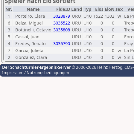
Spieler nach Elo sortiert
Nr.
Name
FideID
Land
Typ
EloI
EloN
sex
Ve
1
Porteiro, Clara
3028879
URU
U10
1522
1302
w
La P
6
Belza, Miguel
3035522
URU
U10
0
0
Treb
3
Bottinelli, Octavio
3035808
URU
U10
0
0
Treb
5
Cassal, Juan
URU
U10
0
0
Enro
4
Fredes, Renato
3036790
URU
U10
0
0
Fray
7
Garcia, Julieta
URU
U10
0
0
w
La P
2
Gonzalez, Clara
URU
U10
0
0
w
Sin 
Der Schachturnier-Ergebnis-Server
© 2006-2026 Heinz Herzog
, CMS
Impressum / Nutzungsbedingungen