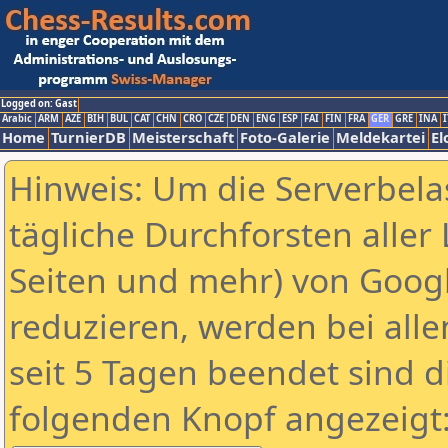
Logged on: Gast
Arabic
ARM
AZE
BIH
BUL
CAT
CHN
CRO
CZE
DEN
ENG
ESP
FAI
FIN
FRA
GER
GRE
INA
I
Home
TurnierDB
Meisterschaft
Foto-Galerie
Meldekartei
El
Hinweis: Um die Serverbela
tägliche Durchforsten aller 
Seiten und mehr) von Goog
reduzieren, werden bei alle
seit 5 Tagen beendet sind d
folgenden Knopf angezeigt