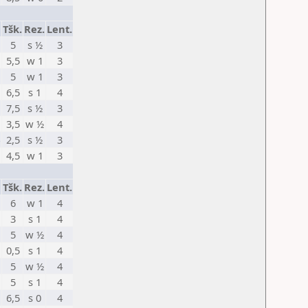
Tšk.
Rez.
Lent.
5
s ½
3
5,5
w 1
3
5
w 1
3
6,5
s 1
4
7,5
s ½
3
3,5
w ½
4
2,5
s ½
3
4,5
w 1
3
Tšk.
Rez.
Lent.
6
w 1
4
3
s 1
4
5
w ½
4
0,5
s 1
4
5
w ½
4
5
s 1
4
6,5
s 0
4