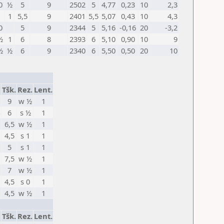
0
½
5
9
2502
5
4,77
0,23
10
2,3
1
5,5
9
2401
5,5
5,07
0,43
10
4,3
0
5
9
2344
5
5,16
-0,16
20
-3,2
½
1
6
8
2393
6
5,10
0,90
10
9
½
½
6
9
2340
6
5,50
0,50
20
10
Tšk.
Rez.
Lent.
9
w ½
1
6
s ½
1
6,5
w ½
1
4,5
s 1
1
5
s 1
1
7,5
w ½
1
7
w ½
1
4,5
s 0
1
4,5
w ½
1
Tšk.
Rez.
Lent.