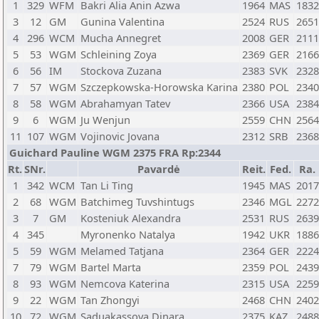
1
329
WFM
Bakri Alia Anin Azwa
1964
MAS
1832
3
12
GM
Gunina Valentina
2524
RUS
2651
4
296
WCM
Mucha Annegret
2008
GER
2111
5
53
WGM
Schleining Zoya
2369
GER
2166
6
56
IM
Stockova Zuzana
2383
SVK
2328
7
57
WGM
Szczepkowska-Horowska Karina
2380
POL
2340
8
58
WGM
Abrahamyan Tatev
2366
USA
2384
9
6
WGM
Ju Wenjun
2559
CHN
2564
11
107
WGM
Vojinovic Jovana
2312
SRB
2368
Guichard Pauline WGM 2375 FRA Rp:2344
Rt.
SNr.
Pavardė
Reit.
Fed.
Ra.
1
342
WCM
Tan Li Ting
1945
MAS
2017
2
68
WGM
Batchimeg Tuvshintugs
2346
MGL
2272
3
7
GM
Kosteniuk Alexandra
2531
RUS
2639
4
345
Myronenko Natalya
1942
UKR
1886
5
59
WGM
Melamed Tatjana
2364
GER
2224
7
79
WGM
Bartel Marta
2359
POL
2439
8
93
WGM
Nemcova Katerina
2315
USA
2259
9
22
WGM
Tan Zhongyi
2468
CHN
2402
10
72
WGM
Saduakassova Dinara
2375
KAZ
2488