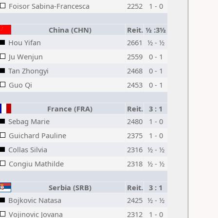
Foisor Sabina-Francesca
2252
1 - 0
China (CHN)
Reit.
½ :3½
Hou Yifan
2661
½ - ½
Ju Wenjun
2559
0 - 1
Tan Zhongyi
2468
0 - 1
Guo Qi
2453
0 - 1
France (FRA)
Reit.
3 : 1
Sebag Marie
2480
1 - 0
Guichard Pauline
2375
1 - 0
Collas Silvia
2316
½ - ½
Congiu Mathilde
2318
½ - ½
Serbia (SRB)
Reit.
3 : 1
Bojkovic Natasa
2425
½ - ½
Vojinovic Jovana
2312
1 - 0