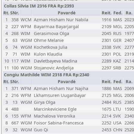
Collas Silvia IM 2316 FRA Rp:2393
Rt.
SNr.
Pavardė
Reit.
Fed.
Ra.
1
358
WCM
Azman Hisham Nur Nabila
1916
MAS
2023
2
227
WFM
Bayarmaa Bayarjargal
2109
MGL
2205
4
268
WIM
Gerasimova Olga
2045
RUS
1977
5
63
WGM
Ohme Melanie
2301
GER
2407
6
74
WGM
Kochetkova Julia
2338
SVK
2277
7
71
WIM
Kulon Klaudia
2301
POL
2319
10
117
WIM
Davletbayeva Madina
2289
KAZ
2114
11
100
WGM
Stojanovic Andjelija
2297
SRB
2275
Congiu Mathilde WIM 2318 FRA Rp:2340
Rt.
SNr.
Pavardė
Reit.
Fed.
Ra.
1
371
WFM
Azman Hisham Nur Najiha
1886
MAS
2069
2
216
WFM
Lkhamsuren Uuganbayar
2125
MGL
2006
3
13
WGM
Girya Olga
2484
RUS
2385
4
488
Marcinkeviciene Egle
1675
LTU
1590
6
155
WFM
Machalova Veronika
2214
SVK
2340
8
667
WGM
Foisor Sabina-Francesca
2252
USA
2266
9
32
WGM
Guo Qi
2453
CHN
2520