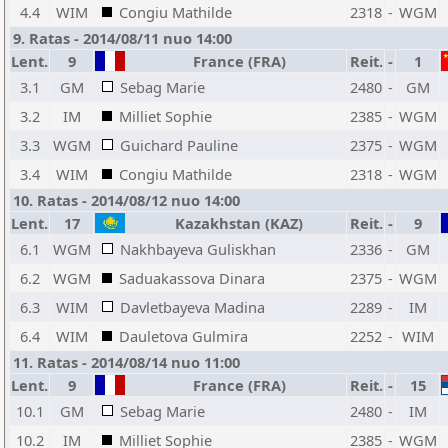
4.4
WIM
Congiu Mathilde
2318
-
WGM
9. Ratas - 2014/08/11 nuo 14:00
Lent.
9
France (FRA)
Reit.
-
1
3.1
GM
Sebag Marie
2480
-
GM
3.2
IM
Milliet Sophie
2385
-
WGM
3.3
WGM
Guichard Pauline
2375
-
WGM
3.4
WIM
Congiu Mathilde
2318
-
WGM
10. Ratas - 2014/08/12 nuo 14:00
Lent.
17
Kazakhstan (KAZ)
Reit.
-
9
6.1
WGM
Nakhbayeva Guliskhan
2336
-
GM
6.2
WGM
Saduakassova Dinara
2375
-
WGM
6.3
WIM
Davletbayeva Madina
2289
-
IM
6.4
WIM
Dauletova Gulmira
2252
-
WIM
11. Ratas - 2014/08/14 nuo 11:00
Lent.
9
France (FRA)
Reit.
-
15
10.1
GM
Sebag Marie
2480
-
IM
10.2
IM
Milliet Sophie
2385
-
WGM