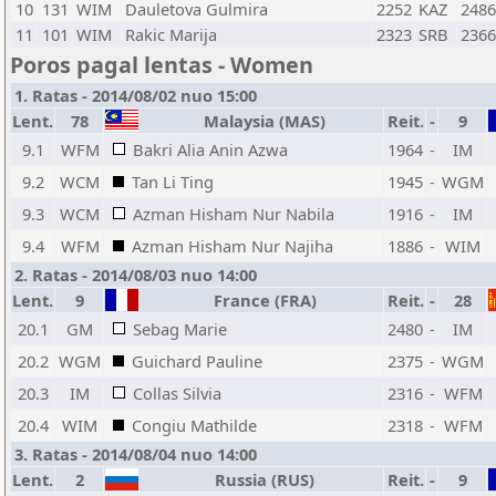
10
131
WIM
Dauletova Gulmira
2252
KAZ
2486
11
101
WIM
Rakic Marija
2323
SRB
2366
Poros pagal lentas - Women
1. Ratas - 2014/08/02 nuo 15:00
Lent.
78
Malaysia (MAS)
Reit.
-
9
9.1
WFM
Bakri Alia Anin Azwa
1964
-
IM
9.2
WCM
Tan Li Ting
1945
-
WGM
9.3
WCM
Azman Hisham Nur Nabila
1916
-
IM
9.4
WFM
Azman Hisham Nur Najiha
1886
-
WIM
2. Ratas - 2014/08/03 nuo 14:00
Lent.
9
France (FRA)
Reit.
-
28
20.1
GM
Sebag Marie
2480
-
IM
20.2
WGM
Guichard Pauline
2375
-
WGM
20.3
IM
Collas Silvia
2316
-
WFM
20.4
WIM
Congiu Mathilde
2318
-
WFM
3. Ratas - 2014/08/04 nuo 14:00
Lent.
2
Russia (RUS)
Reit.
-
9