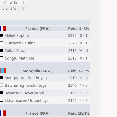
7
w ½
4
5,5
s ½
4
France (FRA)
Reit.
½ :3½
Milliet Sophie
2385
0 - 1
Guichard Pauline
2375
0 - 1
Collas Silvia
2316
½ - ½
Congiu Mathilde
2318
0 - 1
Mongolia (MGL)
Reit.
3½: ½
Munguntuul Batkhuyag
2410
½ - ½
Batchimeg Tuvshintugs
2346
1 - 0
Bayarmaa Bayarjargal
2109
1 - 0
Lkhamsuren Uuganbayar
2125
1 - 0
France (FRA)
Reit.
2½:1½