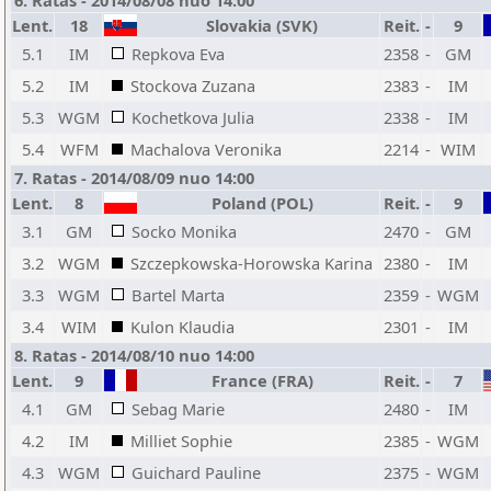
6. Ratas - 2014/08/08 nuo 14:00
Lent.
18
Slovakia (SVK)
Reit.
-
9
5.1
IM
Repkova Eva
2358
-
GM
5.2
IM
Stockova Zuzana
2383
-
IM
5.3
WGM
Kochetkova Julia
2338
-
IM
5.4
WFM
Machalova Veronika
2214
-
WIM
7. Ratas - 2014/08/09 nuo 14:00
Lent.
8
Poland (POL)
Reit.
-
9
3.1
GM
Socko Monika
2470
-
GM
3.2
WGM
Szczepkowska-Horowska Karina
2380
-
IM
3.3
WGM
Bartel Marta
2359
-
WGM
3.4
WIM
Kulon Klaudia
2301
-
IM
8. Ratas - 2014/08/10 nuo 14:00
Lent.
9
France (FRA)
Reit.
-
7
4.1
GM
Sebag Marie
2480
-
IM
4.2
IM
Milliet Sophie
2385
-
WGM
4.3
WGM
Guichard Pauline
2375
-
WGM