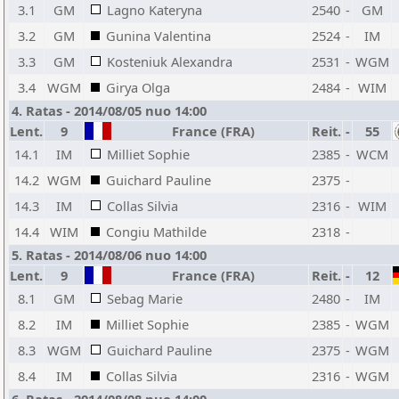
3.1
GM
Lagno Kateryna
2540
-
GM
3.2
GM
Gunina Valentina
2524
-
IM
3.3
GM
Kosteniuk Alexandra
2531
-
WGM
3.4
WGM
Girya Olga
2484
-
WIM
4. Ratas - 2014/08/05 nuo 14:00
Lent.
9
France (FRA)
Reit.
-
55
14.1
IM
Milliet Sophie
2385
-
WCM
14.2
WGM
Guichard Pauline
2375
-
14.3
IM
Collas Silvia
2316
-
WIM
14.4
WIM
Congiu Mathilde
2318
-
5. Ratas - 2014/08/06 nuo 14:00
Lent.
9
France (FRA)
Reit.
-
12
8.1
GM
Sebag Marie
2480
-
IM
8.2
IM
Milliet Sophie
2385
-
WGM
8.3
WGM
Guichard Pauline
2375
-
WGM
8.4
IM
Collas Silvia
2316
-
WGM