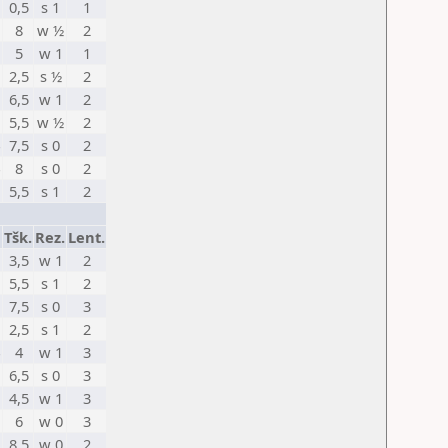
0,5
s 1
1
8
w ½
2
5
w 1
1
2,5
s ½
2
6,5
w 1
2
5,5
w ½
2
7,5
s 0
2
8
s 0
2
5,5
s 1
2
Tšk.
Rez.
Lent.
3,5
w 1
2
5,5
s 1
2
7,5
s 0
3
2,5
s 1
2
4
w 1
3
6,5
s 0
3
4,5
w 1
3
6
w 0
3
8,5
w 0
2