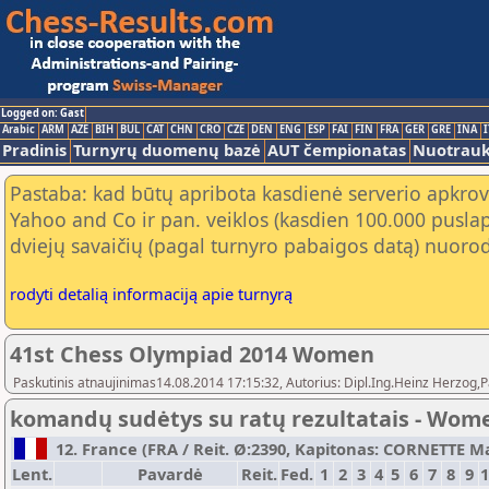
Logged on: Gast
Arabic
ARM
AZE
BIH
BUL
CAT
CHN
CRO
CZE
DEN
ENG
ESP
FAI
FIN
FRA
GER
GRE
INA
I
Pradinis
Turnyrų duomenų bazė
AUT čempionatas
Nuotrau
Pastaba: kad būtų apribota kasdienė serverio apkrov
Yahoo and Co ir pan. veiklos (kasdien 100.000 puslap
dviejų savaičių (pagal turnyro pabaigos datą) nuorod
rodyti detalią informaciją apie turnyrą
41st Chess Olympiad 2014 Women
Paskutinis atnaujinimas14.08.2014 17:15:32, Autorius: Dipl.Ing.Heinz Herz
komandų sudėtys su ratų rezultatais - Wom
12. France (FRA / Reit. Ø:2390, Kapitonas: CORNETTE Mat
Lent.
Pavardė
Reit.
Fed.
1
2
3
4
5
6
7
8
9
1