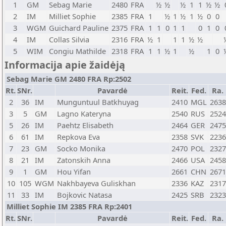
1
GM
Sebag Marie
2480
FRA
½
½
½
1
1
½
½
2
IM
Milliet Sophie
2385
FRA
1
½
1
½
1
½
0
0
3
WGM
Guichard Pauline
2375
FRA
1
1
0
1
1
0
1
0
4
IM
Collas Silvia
2316
FRA
½
1
1
1
½
½
5
WIM
Congiu Mathilde
2318
FRA
1
1
½
1
½
1
0
Informacija apie žaidėją
Sebag Marie GM 2480 FRA Rp:2502
Rt.
SNr.
Pavardė
Reit.
Fed.
Ra.
2
36
IM
Munguntuul Batkhuyag
2410
MGL
2638
3
5
GM
Lagno Kateryna
2540
RUS
2524
5
26
IM
Paehtz Elisabeth
2464
GER
2475
6
61
IM
Repkova Eva
2358
SVK
2236
7
23
GM
Socko Monika
2470
POL
2327
8
21
IM
Zatonskih Anna
2466
USA
2458
9
1
GM
Hou Yifan
2661
CHN
2671
10
105
WGM
Nakhbayeva Guliskhan
2336
KAZ
2317
11
33
IM
Bojkovic Natasa
2425
SRB
2323
Milliet Sophie IM 2385 FRA Rp:2401
Rt.
SNr.
Pavardė
Reit.
Fed.
Ra.