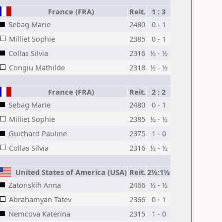
France (FRA)
Reit.
1 : 3
Sebag Marie
2480
0 - 1
Milliet Sophie
2385
0 - 1
Collas Silvia
2316
½ - ½
Congiu Mathilde
2318
½ - ½
France (FRA)
Reit.
2 : 2
Sebag Marie
2480
0 - 1
Milliet Sophie
2385
½ - ½
Guichard Pauline
2375
1 - 0
Collas Silvia
2316
½ - ½
United States of America (USA)
Reit.
2½:1½
Zatonskih Anna
2466
½ - ½
Abrahamyan Tatev
2366
0 - 1
Nemcova Katerina
2315
1 - 0