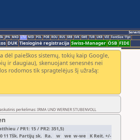
Servert
TA
JPN
MKD
LTU
NED
POL
POR
ROU
RUS
SRB
SVK
SWE
TUR
UKR
VIE
FontSize:11pt
kos
DUK
Tiesioginė registracija
Swiss-Manager
ÖSB
FIDE
a dėl paieškos sistemų, tokių kaip Google,
ių ir daugiau), skenuojant senesnės nei
os rodomos tik spragtelėjus šį užrašą:
og,Paskutinis perkėlimas: IRMA UND WERNER STUBENVOLL
en
thieu / PR1: 15 / PR2: 351,5)
0
11
Tšk.
Partijų sk.
Ra.
w
we
w-we
K
Reit. +/-