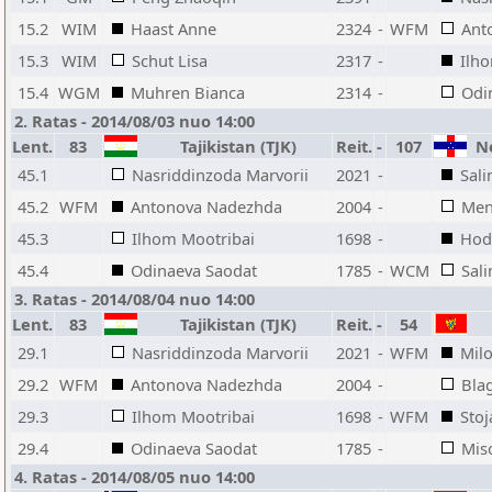
15.2
WIM
Haast Anne
2324
-
WFM
Ant
15.3
WIM
Schut Lisa
2317
-
Ilh
15.4
WGM
Muhren Bianca
2314
-
Odi
2. Ratas - 2014/08/03 nuo 14:00
Lent.
83
Tajikistan (TJK)
Reit.
-
107
Ne
45.1
Nasriddinzoda Marvorii
2021
-
Sal
45.2
WFM
Antonova Nadezhda
2004
-
Men
45.3
Ilhom Mootribai
1698
-
Hod
45.4
Odinaeva Saodat
1785
-
WCM
Sal
3. Ratas - 2014/08/04 nuo 14:00
Lent.
83
Tajikistan (TJK)
Reit.
-
54
29.1
Nasriddinzoda Marvorii
2021
-
WFM
Milo
29.2
WFM
Antonova Nadezhda
2004
-
Blag
29.3
Ilhom Mootribai
1698
-
WFM
Stoj
29.4
Odinaeva Saodat
1785
-
Mis
4. Ratas - 2014/08/05 nuo 14:00