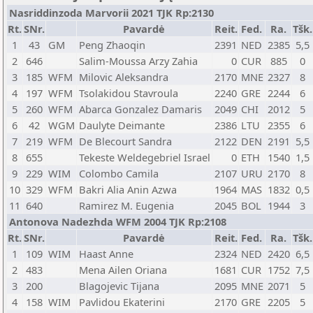
Nasriddinzoda Marvorii 2021 TJK Rp:2130
Rt.
SNr.
Pavardė
Reit.
Fed.
Ra.
Tšk.
1
43
GM
Peng Zhaoqin
2391
NED
2385
5,5
2
646
Salim-Moussa Arzy Zahia
0
CUR
885
0
3
185
WFM
Milovic Aleksandra
2170
MNE
2327
8
4
197
WFM
Tsolakidou Stavroula
2240
GRE
2244
6
5
260
WFM
Abarca Gonzalez Damaris
2049
CHI
2012
5
6
42
WGM
Daulyte Deimante
2386
LTU
2355
6
7
219
WFM
De Blecourt Sandra
2122
DEN
2191
5,5
8
655
Tekeste Weldegebriel Israel
0
ETH
1540
1,5
9
229
WIM
Colombo Camila
2107
URU
2170
8
10
329
WFM
Bakri Alia Anin Azwa
1964
MAS
1832
0,5
11
640
Ramirez M. Eugenia
2045
BOL
1944
3
Antonova Nadezhda WFM 2004 TJK Rp:2108
Rt.
SNr.
Pavardė
Reit.
Fed.
Ra.
Tšk.
1
109
WIM
Haast Anne
2324
NED
2420
6,5
2
483
Mena Ailen Oriana
1681
CUR
1752
7,5
3
200
Blagojevic Tijana
2095
MNE
2071
5
4
158
WIM
Pavlidou Ekaterini
2170
GRE
2205
5