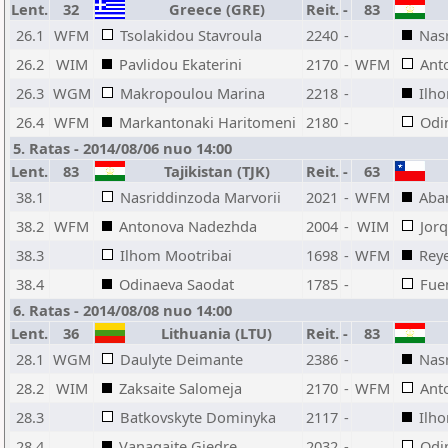
Lent.
32
Greece (GRE)
Reit.
-
83
26.1
WFM
Tsolakidou Stavroula
2240
-
Nas
26.2
WIM
Pavlidou Ekaterini
2170
-
WFM
Ant
26.3
WGM
Makropoulou Marina
2218
-
Ilh
26.4
WFM
Markantonaki Haritomeni
2180
-
Odi
5. Ratas - 2014/08/06 nuo 14:00
Lent.
83
Tajikistan (TJK)
Reit.
-
63
38.1
Nasriddinzoda Marvorii
2021
-
WFM
Aba
38.2
WFM
Antonova Nadezhda
2004
-
WIM
Jorq
38.3
Ilhom Mootribai
1698
-
WFM
Reye
38.4
Odinaeva Saodat
1785
-
Fue
6. Ratas - 2014/08/08 nuo 14:00
Lent.
36
Lithuania (LTU)
Reit.
-
83
28.1
WGM
Daulyte Deimante
2386
-
Nas
28.2
WIM
Zaksaite Salomeja
2170
-
WFM
Ant
28.3
Batkovskyte Dominyka
2117
-
Ilh
28.4
Vanagaite Giedre
2032
-
Odi