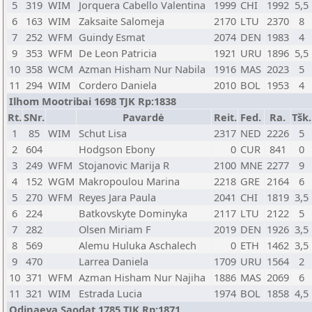
5
319
WIM
Jorquera Cabello Valentina
1999
CHI
1992
5,5
6
163
WIM
Zaksaite Salomeja
2170
LTU
2370
8
7
252
WFM
Guindy Esmat
2074
DEN
1983
4
9
353
WFM
De Leon Patricia
1921
URU
1896
5,5
10
358
WCM
Azman Hisham Nur Nabila
1916
MAS
2023
5
11
294
WIM
Cordero Daniela
2010
BOL
1953
4
Ilhom Mootribai 1698 TJK Rp:1838
Rt.
SNr.
Pavardė
Reit.
Fed.
Ra.
Tšk.
1
85
WIM
Schut Lisa
2317
NED
2226
5
2
604
Hodgson Ebony
0
CUR
841
0
3
249
WFM
Stojanovic Marija R
2100
MNE
2277
9
4
152
WGM
Makropoulou Marina
2218
GRE
2164
6
5
270
WFM
Reyes Jara Paula
2041
CHI
1819
3,5
6
224
Batkovskyte Dominyka
2117
LTU
2122
5
7
282
Olsen Miriam F
2019
DEN
1926
3,5
8
569
Alemu Huluka Aschalech
0
ETH
1462
3,5
9
470
Larrea Daniela
1709
URU
1564
2
10
371
WFM
Azman Hisham Nur Najiha
1886
MAS
2069
6
11
321
WIM
Estrada Lucia
1974
BOL
1858
4,5
Odinaeva Saodat 1785 TJK Rp:1871