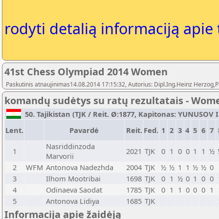
rodyti detalią informaciją apie
41st Chess Olympiad 2014 Women
Paskutinis atnaujinimas14.08.2014 17:15:32, Autorius: Dipl.Ing.Heinz Herz
komandų sudėtys su ratų rezultatais - Wom
50. Tajikistan (TJK / Reit. Ø:1877, Kapitonas: YUNUSOV I
Lent.
Pavardė
Reit.
Fed.
1
2
3
4
5
6
7
Nasriddinzoda
1
2021
TJK
0
1
0
0
1
1
½
Marvorii
2
WFM
Antonova Nadezhda
2004
TJK
½
½
1
1
½
½
0
3
Ilhom Mootribai
1698
TJK
0
1
½
0
1
0
0
4
Odinaeva Saodat
1785
TJK
0
1
1
0
0
0
1
5
Antonova Lidiya
1685
TJK
Informacija apie žaidėją