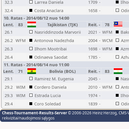
32.3
Larrea Daniela
1709
-
Ilh
32.4
Costa Anaclara
1658
-
Odi
10. Ratas - 2014/08/12 nuo 14:00
Lent.
83
Tajikistan (TJK)
Reit.
-
78
26.1
Nasriddinzoda Marvorii
2021
-
WFM
Bakr
26.2
WFM
Antonova Nadezhda
2004
-
WCM
Azm
26.3
Ilhom Mootribai
1698
-
WFM
Azm
26.4
Odinaeva Saodat
1785
-
Azh
11. Ratas - 2014/08/14 nuo 11:00
Lent.
71
Bolivia (BOL)
Reit.
-
83
29.1
Ramirez M. Eugenia
2045
-
Nas
29.2
WIM
Cordero Daniela
2010
-
WFM
Ant
29.3
WIM
Estrada Lucia
1974
-
Ilh
29.4
Coro Soledad
1839
-
Odi
Chess-Tournament-Results-Server
© 2006-2026 Heinz Herzog
, CMS-
rekvizitai/naudojimosi sąlygos