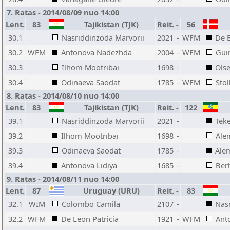
7. Ratas - 2014/08/09 nuo 14:00
Lent.
83
Tajikistan (TJK)
Reit.
-
56
30.1
Nasriddinzoda Marvorii
2021
-
WFM
De 
30.2
WFM
Antonova Nadezhda
2004
-
WFM
Gui
30.3
Ilhom Mootribai
1698
-
Ols
30.4
Odinaeva Saodat
1785
-
WFM
Sto
8. Ratas - 2014/08/10 nuo 14:00
Lent.
83
Tajikistan (TJK)
Reit.
-
122
39.1
Nasriddinzoda Marvorii
2021
-
Teke
39.2
Ilhom Mootribai
1698
-
Ale
39.3
Odinaeva Saodat
1785
-
Ale
39.4
Antonova Lidiya
1685
-
Ber
9. Ratas - 2014/08/11 nuo 14:00
Lent.
87
Uruguay (URU)
Reit.
-
83
32.1
WIM
Colombo Camila
2107
-
Nas
32.2
WFM
De Leon Patricia
1921
-
WFM
Ant