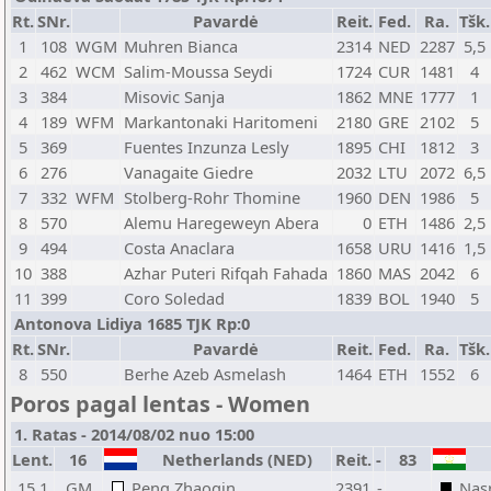
Rt.
SNr.
Pavardė
Reit.
Fed.
Ra.
Tšk.
1
108
WGM
Muhren Bianca
2314
NED
2287
5,5
2
462
WCM
Salim-Moussa Seydi
1724
CUR
1481
4
3
384
Misovic Sanja
1862
MNE
1777
1
4
189
WFM
Markantonaki Haritomeni
2180
GRE
2102
5
5
369
Fuentes Inzunza Lesly
1895
CHI
1812
3
6
276
Vanagaite Giedre
2032
LTU
2072
6,5
7
332
WFM
Stolberg-Rohr Thomine
1960
DEN
1986
5
8
570
Alemu Haregeweyn Abera
0
ETH
1486
2,5
9
494
Costa Anaclara
1658
URU
1416
1,5
10
388
Azhar Puteri Rifqah Fahada
1860
MAS
2042
6
11
399
Coro Soledad
1839
BOL
1940
5
Antonova Lidiya 1685 TJK Rp:0
Rt.
SNr.
Pavardė
Reit.
Fed.
Ra.
Tšk.
8
550
Berhe Azeb Asmelash
1464
ETH
1552
6
Poros pagal lentas - Women
1. Ratas - 2014/08/02 nuo 15:00
Lent.
16
Netherlands (NED)
Reit.
-
83
15.1
GM
Peng Zhaoqin
2391
-
Nas