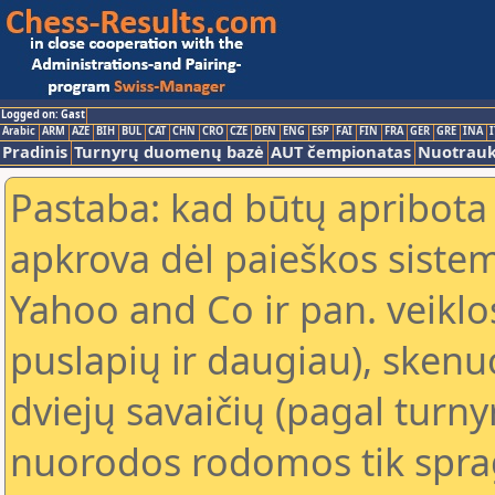
Logged on: Gast
Arabic
ARM
AZE
BIH
BUL
CAT
CHN
CRO
CZE
DEN
ENG
ESP
FAI
FIN
FRA
GER
GRE
INA
I
Pradinis
Turnyrų duomenų bazė
AUT čempionatas
Nuotrau
Pastaba: kad būtų apribota
apkrova dėl paieškos sistem
Yahoo and Co ir pan. veiklo
puslapių ir daugiau), skenu
dviejų savaičių (pagal turn
nuorodos rodomos tik sprag