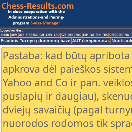
Logged on: Gast
Arabic
ARM
AZE
BIH
BUL
CAT
CHN
CRO
CZE
DEN
ENG
ESP
FAI
FIN
FRA
GER
GRE
INA
I
Pradinis
Turnyrų duomenų bazė
AUT čempionatas
Nuotrau
Pastaba: kad būtų apribota
apkrova dėl paieškos sistem
Yahoo and Co ir pan. veiklo
puslapių ir daugiau), skenu
dviejų savaičių (pagal turn
nuorodos rodomos tik sprag