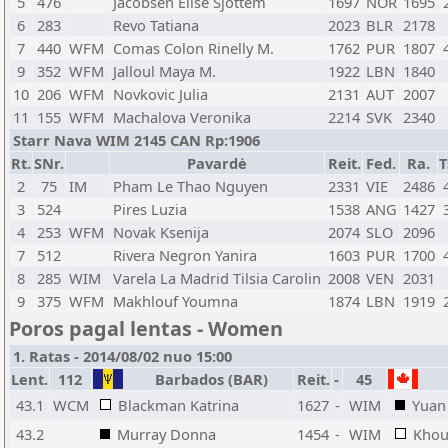
5
476
Jacobsen Elise Sjottem
1697
NOR
1695
6
283
Revo Tatiana
2023
BLR
2178
7
440
WFM
Comas Colon Rinelly M.
1762
PUR
1807
9
352
WFM
Jalloul Maya M.
1922
LBN
1840
10
206
WFM
Novkovic Julia
2131
AUT
2007
11
155
WFM
Machalova Veronika
2214
SVK
2340
Starr Nava WIM 2145 CAN Rp:1906
Rt.
SNr.
Pavardė
Reit.
Fed.
Ra.
T
2
75
IM
Pham Le Thao Nguyen
2331
VIE
2486
3
524
Pires Luzia
1538
ANG
1427
4
253
WFM
Novak Ksenija
2074
SLO
2096
7
512
Rivera Negron Yanira
1603
PUR
1700
8
285
WIM
Varela La Madrid Tilsia Carolin
2008
VEN
2031
9
375
WFM
Makhlouf Youmna
1874
LBN
1919
Poros pagal lentas - Women
1. Ratas - 2014/08/02 nuo 15:00
Lent.
112
Barbados (BAR)
Reit.
-
45
43.1
WCM
Blackman Katrina
1627
-
WIM
Yuan
43.2
Murray Donna
1454
-
WIM
Khou