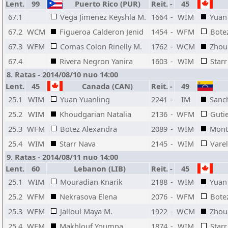
Lent.
99
Puerto Rico (PUR)
Reit.
-
45
67.1
Vega Jimenez Keyshla M.
1664
-
WIM
Yuan
67.2
WCM
Figueroa Calderon Jenid
1454
-
WFM
Bote
67.3
WFM
Comas Colon Rinelly M.
1762
-
WCM
Zhou
67.4
Rivera Negron Yanira
1603
-
WIM
Star
8. Ratas - 2014/08/10 nuo 14:00
Lent.
45
Canada (CAN)
Reit.
-
49
25.1
WIM
Yuan Yuanling
2241
-
IM
Sanch
25.2
WIM
Khoudgarian Natalia
2136
-
WFM
Gutie
25.3
WFM
Botez Alexandra
2089
-
WIM
Monti
25.4
WIM
Starr Nava
2145
-
WIM
Varel
9. Ratas - 2014/08/11 nuo 14:00
Lent.
60
Lebanon (LIB)
Reit.
-
45
25.1
WIM
Mouradian Knarik
2188
-
WIM
Yuan
25.2
WFM
Nekrasova Elena
2076
-
WFM
Bote
25.3
WFM
Jalloul Maya M.
1922
-
WCM
Zhou
25.4
WFM
Makhlouf Youmna
1874
-
WIM
Star