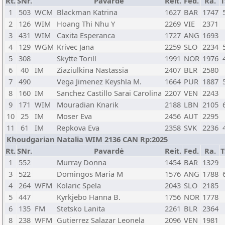
Rt.
SNr.
Pavardė
Reit.
Fed.
Ra.
T
1
503
WCM
Blackman Katrina
1627
BAR
1747
2
126
WIM
Hoang Thi Nhu Y
2269
VIE
2371
3
431
WIM
Caxita Esperanca
1727
ANG
1693
4
129
WGM
Krivec Jana
2259
SLO
2234
5
308
Skytte Torill
1991
NOR
1976
6
40
IM
Ziaziulkina Nastassia
2407
BLR
2580
7
490
Vega Jimenez Keyshla M.
1664
PUR
1887
8
160
IM
Sanchez Castillo Sarai Carolina
2207
VEN
2243
9
171
WIM
Mouradian Knarik
2188
LBN
2105
10
25
IM
Moser Eva
2456
AUT
2295
11
61
IM
Repkova Eva
2358
SVK
2236
Khoudgarian Natalia WIM 2136 CAN Rp:2025
Rt.
SNr.
Pavardė
Reit.
Fed.
Ra.
T
1
552
Murray Donna
1454
BAR
1329
3
522
Domingos Maria M
1576
ANG
1788
4
264
WFM
Kolaric Spela
2043
SLO
2185
5
447
Kyrkjebo Hanna B.
1756
NOR
1778
6
135
FM
Stetsko Lanita
2261
BLR
2364
8
238
WFM
Gutierrez Salazar Leonela
2096
VEN
1981