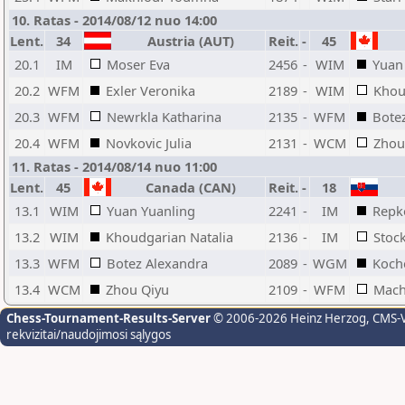
10. Ratas - 2014/08/12 nuo 14:00
Lent.
34
Austria (AUT)
Reit.
-
45
20.1
IM
Moser Eva
2456
-
WIM
Yuan
20.2
WFM
Exler Veronika
2189
-
WIM
Khou
20.3
WFM
Newrkla Katharina
2135
-
WFM
Bote
20.4
WFM
Novkovic Julia
2131
-
WCM
Zhou
11. Ratas - 2014/08/14 nuo 11:00
Lent.
45
Canada (CAN)
Reit.
-
18
13.1
WIM
Yuan Yuanling
2241
-
IM
Repk
13.2
WIM
Khoudgarian Natalia
2136
-
IM
Stoc
13.3
WFM
Botez Alexandra
2089
-
WGM
Koche
13.4
WCM
Zhou Qiyu
2109
-
WFM
Mach
Chess-Tournament-Results-Server
© 2006-2026 Heinz Herzog
, CMS-
rekvizitai/naudojimosi sąlygos