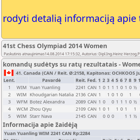
rodyti detalią informaciją apie
41st Chess Olympiad 2014 Women
Paskutinis atnaujinimas14.08.2014 17:15:32, Autorius: Dipl.Ing.Heinz Herz
komandų sudėtys su ratų rezultatais - Wom
41. Canada (CAN / Reit. Ø:2158, Kapitonas: OCHKOOS Jura
Lent.
Pavardė
Reit.
Fed.
1
2
3
4
5
6
7
8
9
1
WIM
Yuan Yuanling
2241
CAN
1
0
1
1
1
0
1
0
½
2
WIM
Khoudgarian Natalia
2136
CAN
1
1
0
1
0
1
3
WFM
Botez Alexandra
2089
CAN
1
0
0
1
1
1
0
½
4
WCM
Zhou Qiyu
2109
CAN
1
0
1
1
0
1
1
5
WIM
Starr Nava
2145
CAN
0
0
0
1
1
½
Informacija apie žaidėją
Yuan Yuanling WIM 2241 CAN Rp:2284