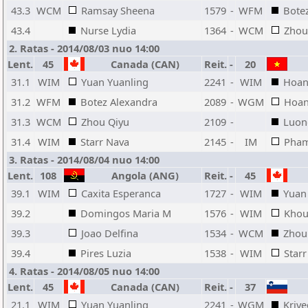
43.3
WCM
Ramsay Sheena
1579
-
WFM
Bote
43.4
Nurse Lydia
1364
-
WCM
Zhou
2. Ratas - 2014/08/03 nuo 14:00
Lent.
45
Canada (CAN)
Reit.
-
20
31.1
WIM
Yuan Yuanling
2241
-
WIM
Hoan
31.2
WFM
Botez Alexandra
2089
-
WGM
Hoan
31.3
WCM
Zhou Qiyu
2109
-
Luon
31.4
WIM
Starr Nava
2145
-
IM
Pham
3. Ratas - 2014/08/04 nuo 14:00
Lent.
108
Angola (ANG)
Reit.
-
45
39.1
WIM
Caxita Esperanca
1727
-
WIM
Yuan
39.2
Domingos Maria M
1576
-
WIM
Khou
39.3
Joao Delfina
1534
-
WCM
Zhou
39.4
Pires Luzia
1538
-
WIM
Star
4. Ratas - 2014/08/05 nuo 14:00
Lent.
45
Canada (CAN)
Reit.
-
37
21.1
WIM
Yuan Yuanling
2241
-
WGM
Krive