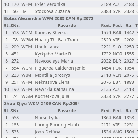
10
170
WFM
Exler Veronika
2189
AUT
2188
11
56
IM
Stockova Zuzana
2383
SVK
2328
Botez Alexandra WFM 2089 CAN Rp:2072
Rt.
SNr.
Pavardė
Reit.
Fed.
Ra.
T
1
518
WCM
Ramsay Sheena
1579
BAR
1442
2
78
WGM
Hoang Thi Bao Tram
2329
VIE
2202
4
209
WFM
Unuk Laura
2221
SLO
2253
5
451
Kyrkjebo Marte B.
1732
NOR
1555
6
272
Nevioselaya Maria
2032
BLR
2027
7
554
WCM
Figueroa Calderon Jenid
1454
PUR
1054
8
223
WIM
Montilla Jorcerys
2118
VEN
2075
9
251
WFM
Nekrasova Elena
2076
LBN
1883
10
190
WFM
Newrkla Katharina
2135
AUT
2118
11
74
WGM
Kochetkova Julia
2338
SVK
2277
Zhou Qiyu WCM 2109 CAN Rp:2094
Rt.
SNr.
Pavardė
Reit.
Fed.
Ra.
T
1
558
Nurse Lydia
1364
BAR
1358
2
183
Luong Phuong Hanh
2171
VIE
2251
3
535
Joao Delfina
1534
ANG
1504