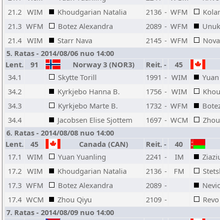
21.2
WIM
Khoudgarian Natalia
2136
-
WFM
Kolar
21.3
WFM
Botez Alexandra
2089
-
WFM
Unuk
21.4
WIM
Starr Nava
2145
-
WFM
Nova
5. Ratas - 2014/08/06 nuo 14:00
Lent.
91
Norway 3 (NOR3)
Reit.
-
45
34.1
Skytte Torill
1991
-
WIM
Yuan
34.2
Kyrkjebo Hanna B.
1756
-
WIM
Khou
34.3
Kyrkjebo Marte B.
1732
-
WFM
Bote
34.4
Jacobsen Elise Sjottem
1697
-
WCM
Zhou
6. Ratas - 2014/08/08 nuo 14:00
Lent.
45
Canada (CAN)
Reit.
-
40
17.1
WIM
Yuan Yuanling
2241
-
IM
Ziazi
17.2
WIM
Khoudgarian Natalia
2136
-
FM
Stets
17.3
WFM
Botez Alexandra
2089
-
Nevi
17.4
WCM
Zhou Qiyu
2109
-
Revo
7. Ratas - 2014/08/09 nuo 14:00