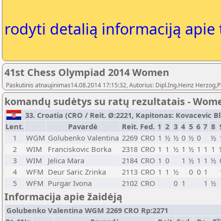
rodyti detalią informaciją apie
41st Chess Olympiad 2014 Women
Paskutinis atnaujinimas14.08.2014 17:15:32, Autorius: Dipl.Ing.Heinz Herz
komandų sudėtys su ratų rezultatais - Wom
33. Croatia (CRO / Reit. Ø:2221, Kapitonas: Kovacevic Bla
Lent.
Pavardė
Reit.
Fed.
1
2
3
4
5
6
7
8
1
WGM
Golubenko Valentina
2269
CRO
1
½
½
0
½
0
½
2
WIM
Franciskovic Borka
2318
CRO
1
1
½
1
½
1
1
1
3
WIM
Jelica Mara
2184
CRO
1
0
1
½
1
1
½
4
WFM
Deur Saric Zrinka
2113
CRO
1
1
½
0
0
1
5
WFM
Purgar Ivona
2102
CRO
0
1
1
½
Informacija apie žaidėją
Golubenko Valentina WGM 2269 CRO Rp:2271