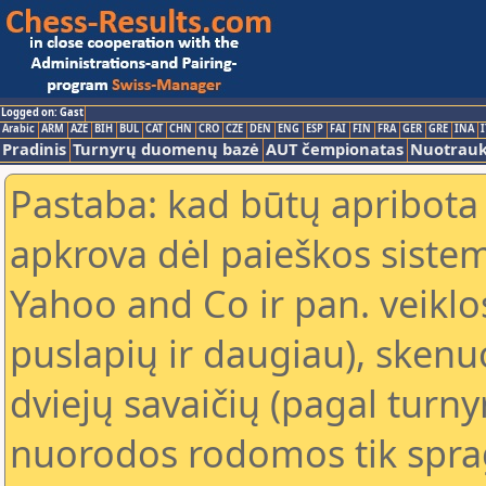
Logged on: Gast
Arabic
ARM
AZE
BIH
BUL
CAT
CHN
CRO
CZE
DEN
ENG
ESP
FAI
FIN
FRA
GER
GRE
INA
I
Pradinis
Turnyrų duomenų bazė
AUT čempionatas
Nuotrau
Pastaba: kad būtų apribota
apkrova dėl paieškos sistem
Yahoo and Co ir pan. veiklo
puslapių ir daugiau), skenu
dviejų savaičių (pagal turn
nuorodos rodomos tik sprag