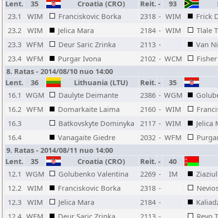
Lent.
35
Croatia (CRO)
Reit.
-
93
S
23.1
WIM
Franciskovic Borka
2318
-
WIM
Frick 
23.2
WIM
Jelica Mara
2184
-
WIM
Tlale 
23.3
WFM
Deur Saric Zrinka
2113
-
Van Ni
23.4
WFM
Purgar Ivona
2102
-
WCM
Fisher
8. Ratas - 2014/08/10 nuo 14:00
Lent.
36
Lithuania (LTU)
Reit.
-
35
16.1
WGM
Daulyte Deimante
2386
-
WGM
Golub
16.2
WFM
Domarkaite Laima
2160
-
WIM
Franci
16.3
Batkovskyte Dominyka
2117
-
WIM
Jelica
16.4
Vanagaite Giedre
2032
-
WFM
Purga
9. Ratas - 2014/08/11 nuo 14:00
Lent.
35
Croatia (CRO)
Reit.
-
40
12.1
WGM
Golubenko Valentina
2269
-
IM
Ziaziu
12.2
WIM
Franciskovic Borka
2318
-
Nevios
12.3
WIM
Jelica Mara
2184
-
Kaliad
12.4
WFM
Deur Saric Zrinka
2113
-
Revo T