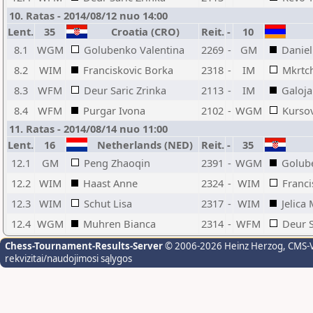
10. Ratas - 2014/08/12 nuo 14:00
Lent.
35
Croatia (CRO)
Reit.
-
10
8.1
WGM
Golubenko Valentina
2269
-
GM
Daniel
8.2
WIM
Franciskovic Borka
2318
-
IM
Mkrtch
8.3
WFM
Deur Saric Zrinka
2113
-
IM
Galojan
8.4
WFM
Purgar Ivona
2102
-
WGM
Kurso
11. Ratas - 2014/08/14 nuo 11:00
Lent.
16
Netherlands (NED)
Reit.
-
35
12.1
GM
Peng Zhaoqin
2391
-
WGM
Golub
12.2
WIM
Haast Anne
2324
-
WIM
Franci
12.3
WIM
Schut Lisa
2317
-
WIM
Jelica
12.4
WGM
Muhren Bianca
2314
-
WFM
Deur S
Chess-Tournament-Results-Server
© 2006-2026 Heinz Herzog
, CMS-
rekvizitai/naudojimosi sąlygos