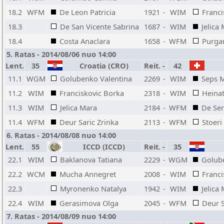
18.2
WFM
De Leon Patricia
1921
-
WIM
Franci
18.3
De San Vicente Sabrina
1687
-
WIM
Jelica
18.4
Costa Anaclara
1658
-
WFM
Purga
5. Ratas - 2014/08/06 nuo 14:00
Lent.
35
Croatia (CRO)
Reit.
-
42
11.1
WGM
Golubenko Valentina
2269
-
WIM
Seps 
11.2
WIM
Franciskovic Borka
2318
-
WIM
Heina
11.3
WIM
Jelica Mara
2184
-
WFM
De Ser
11.4
WFM
Deur Saric Zrinka
2113
-
WFM
Stoeri
6. Ratas - 2014/08/08 nuo 14:00
Lent.
55
ICCD (ICCD)
Reit.
-
35
22.1
WIM
Baklanova Tatiana
2229
-
WGM
Golub
22.2
WCM
Mucha Annegret
2008
-
WIM
Franci
22.3
Myronenko Natalya
1942
-
WIM
Jelica
22.4
WIM
Gerasimova Olga
2045
-
WFM
Deur S
7. Ratas - 2014/08/09 nuo 14:00