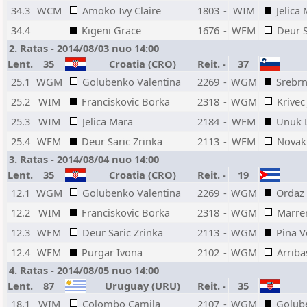
34.3
WCM
Amoko Ivy Claire
1803
-
WIM
Jelica
34.4
Kigeni Grace
1676
-
WFM
Deur S
2. Ratas - 2014/08/03 nuo 14:00
Lent.
35
Croatia (CRO)
Reit.
-
37
25.1
WGM
Golubenko Valentina
2269
-
WGM
Srebrn
25.2
WIM
Franciskovic Borka
2318
-
WGM
Krivec
25.3
WIM
Jelica Mara
2184
-
WFM
Unuk 
25.4
WFM
Deur Saric Zrinka
2113
-
WFM
Novak
3. Ratas - 2014/08/04 nuo 14:00
Lent.
35
Croatia (CRO)
Reit.
-
19
12.1
WGM
Golubenko Valentina
2269
-
WGM
Ordaz 
12.2
WIM
Franciskovic Borka
2318
-
WGM
Marrer
12.3
WFM
Deur Saric Zrinka
2113
-
WGM
Pina V
12.4
WFM
Purgar Ivona
2102
-
WGM
Arriba
4. Ratas - 2014/08/05 nuo 14:00
Lent.
87
Uruguay (URU)
Reit.
-
35
18.1
WIM
Colombo Camila
2107
-
WGM
Golub