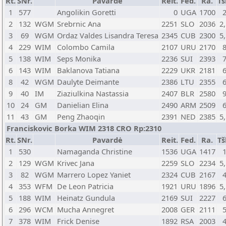
Rt.
SNr.
Pavardė
Reit.
Fed.
Ra.
Tš
1
577
Angolikin Goretti
0
UGA
1700
2
132
WGM
Srebrnic Ana
2251
SLO
2036
2
3
69
WGM
Ordaz Valdes Lisandra Teresa
2345
CUB
2300
5
4
229
WIM
Colombo Camila
2107
URU
2170
5
138
WIM
Seps Monika
2236
SUI
2393
6
143
WIM
Baklanova Tatiana
2229
UKR
2181
8
42
WGM
Daulyte Deimante
2386
LTU
2355
9
40
IM
Ziaziulkina Nastassia
2407
BLR
2580
10
24
GM
Danielian Elina
2490
ARM
2509
11
43
GM
Peng Zhaoqin
2391
NED
2385
5
Franciskovic Borka WIM 2318 CRO Rp:2310
Rt.
SNr.
Pavardė
Reit.
Fed.
Ra.
Tš
1
530
Namaganda Christine
1536
UGA
1417
2
129
WGM
Krivec Jana
2259
SLO
2234
5
3
82
WGM
Marrero Lopez Yaniet
2324
CUB
2167
4
353
WFM
De Leon Patricia
1921
URU
1896
5
5
188
WIM
Heinatz Gundula
2169
SUI
2227
6
296
WCM
Mucha Annegret
2008
GER
2111
7
378
WIM
Frick Denise
1892
RSA
2003