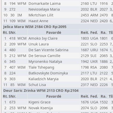
8
194
WFM
Domarkaite Laima
2160
LTU
1916
9
272
Nevioselaya Maria
2032
BLR
2027
3
10
30
IM
Mkrtchian Lilit
2453
ARM
2470
11
109
WIM
Haast Anne
2324
NED
2420
6
Jelica Mara WIM 2184 CRO Rp:2095
Rt.
SNr.
Pavardė
Reit.
Fed.
Ra.
Tš
1
418
WCM
Amoko Ivy Claire
1803
UGA
1801
2
209
WFM
Unuk Laura
2221
SLO
2253
7
4
480
De San Vicente Sabrina
1687
URU
1674
1
5
212
WFM
De Seroux Camille
2129
SUI
2065
3
6
345
Myronenko Natalya
1942
UKR
1886
2
7
407
WIM
Tlale Tshepang
1798
RSA
2080
8
224
Batkovskyte Dominyka
2117
LTU
2122
9
303
Kaliadzich Maryia
2020
BLR
2121
4
11
85
WIM
Schut Lisa
2317
NED
2226
Deur Saric Zrinka WFM 2113 CRO Rp:2104
Rt.
SNr.
Pavardė
Reit.
Fed.
Ra.
Tš
1
673
Kigeni Grace
1676
UGA
1532
2
253
WFM
Novak Ksenija
2074
SLO
2096