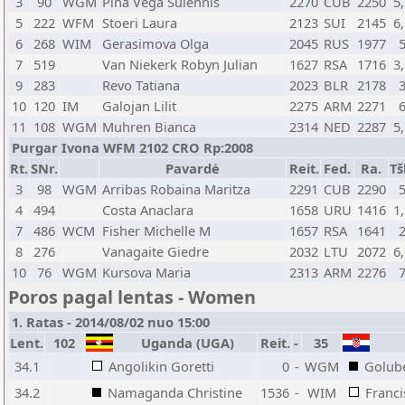
3
90
WGM
Pina Vega Sulennis
2270
CUB
2250
5
5
222
WFM
Stoeri Laura
2123
SUI
2145
6
6
268
WIM
Gerasimova Olga
2045
RUS
1977
7
519
Van Niekerk Robyn Julian
1627
RSA
1716
3
9
283
Revo Tatiana
2023
BLR
2178
10
120
IM
Galojan Lilit
2275
ARM
2271
11
108
WGM
Muhren Bianca
2314
NED
2287
5
Purgar Ivona WFM 2102 CRO Rp:2008
Rt.
SNr.
Pavardė
Reit.
Fed.
Ra.
Tš
3
98
WGM
Arribas Robaina Maritza
2291
CUB
2290
4
494
Costa Anaclara
1658
URU
1416
1
7
486
WCM
Fisher Michelle M
1657
RSA
1641
8
276
Vanagaite Giedre
2032
LTU
2072
6
10
76
WGM
Kursova Maria
2313
ARM
2276
Poros pagal lentas - Women
1. Ratas - 2014/08/02 nuo 15:00
Lent.
102
Uganda (UGA)
Reit.
-
35
34.1
Angolikin Goretti
0
-
WGM
Golub
34.2
Namaganda Christine
1536
-
WIM
Franci