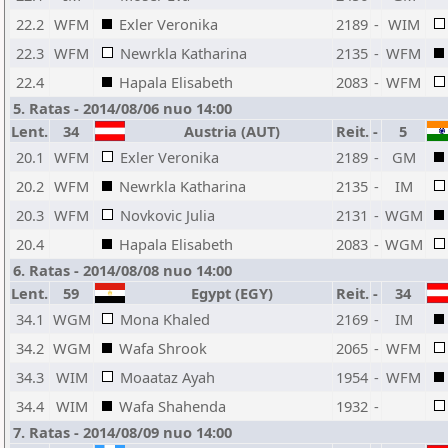
22.2
WFM
Exler Veronika
2189
-
WIM
22.3
WFM
Newrkla Katharina
2135
-
WFM
22.4
Hapala Elisabeth
2083
-
WFM
5. Ratas - 2014/08/06 nuo 14:00
Lent.
34
Austria (AUT)
Reit.
-
5
20.1
WFM
Exler Veronika
2189
-
GM
20.2
WFM
Newrkla Katharina
2135
-
IM
20.3
WFM
Novkovic Julia
2131
-
WGM
20.4
Hapala Elisabeth
2083
-
WGM
6. Ratas - 2014/08/08 nuo 14:00
Lent.
59
Egypt (EGY)
Reit.
-
34
34.1
WGM
Mona Khaled
2169
-
IM
34.2
WGM
Wafa Shrook
2065
-
WFM
34.3
WIM
Moaataz Ayah
1954
-
WFM
34.4
WIM
Wafa Shahenda
1932
-
7. Ratas - 2014/08/09 nuo 14:00