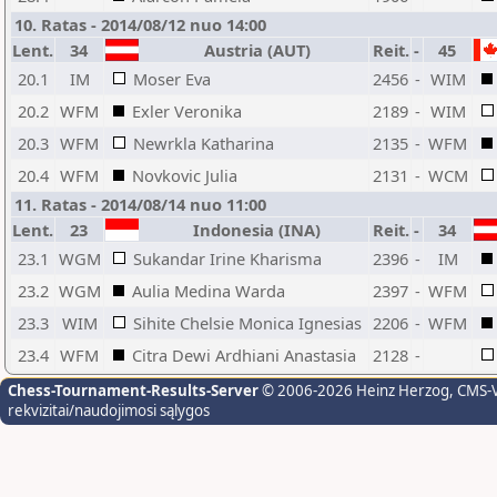
10. Ratas - 2014/08/12 nuo 14:00
Lent.
34
Austria (AUT)
Reit.
-
45
20.1
IM
Moser Eva
2456
-
WIM
20.2
WFM
Exler Veronika
2189
-
WIM
20.3
WFM
Newrkla Katharina
2135
-
WFM
20.4
WFM
Novkovic Julia
2131
-
WCM
11. Ratas - 2014/08/14 nuo 11:00
Lent.
23
Indonesia (INA)
Reit.
-
34
23.1
WGM
Sukandar Irine Kharisma
2396
-
IM
23.2
WGM
Aulia Medina Warda
2397
-
WFM
23.3
WIM
Sihite Chelsie Monica Ignesias
2206
-
WFM
23.4
WFM
Citra Dewi Ardhiani Anastasia
2128
-
Chess-Tournament-Results-Server
© 2006-2026 Heinz Herzog
, CMS-
rekvizitai/naudojimosi sąlygos