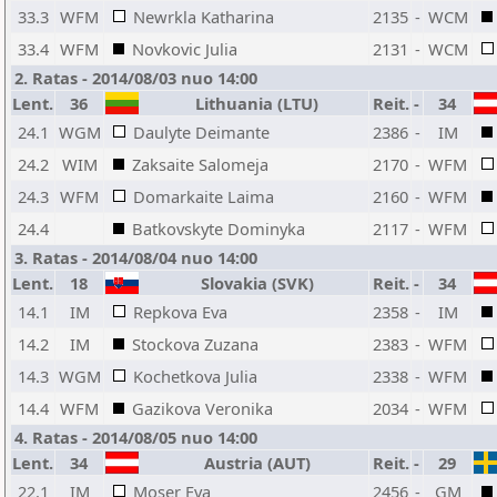
33.3
WFM
Newrkla Katharina
2135
-
WCM
33.4
WFM
Novkovic Julia
2131
-
WCM
2. Ratas - 2014/08/03 nuo 14:00
Lent.
36
Lithuania (LTU)
Reit.
-
34
24.1
WGM
Daulyte Deimante
2386
-
IM
24.2
WIM
Zaksaite Salomeja
2170
-
WFM
24.3
WFM
Domarkaite Laima
2160
-
WFM
24.4
Batkovskyte Dominyka
2117
-
WFM
3. Ratas - 2014/08/04 nuo 14:00
Lent.
18
Slovakia (SVK)
Reit.
-
34
14.1
IM
Repkova Eva
2358
-
IM
14.2
IM
Stockova Zuzana
2383
-
WFM
14.3
WGM
Kochetkova Julia
2338
-
WFM
14.4
WFM
Gazikova Veronika
2034
-
WFM
4. Ratas - 2014/08/05 nuo 14:00
Lent.
34
Austria (AUT)
Reit.
-
29
22.1
IM
Moser Eva
2456
-
GM