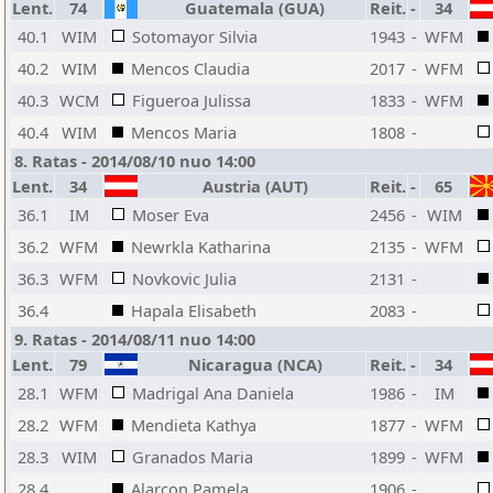
Lent.
74
Guatemala (GUA)
Reit.
-
34
40.1
WIM
Sotomayor Silvia
1943
-
WFM
40.2
WIM
Mencos Claudia
2017
-
WFM
40.3
WCM
Figueroa Julissa
1833
-
WFM
40.4
WIM
Mencos Maria
1808
-
8. Ratas - 2014/08/10 nuo 14:00
Lent.
34
Austria (AUT)
Reit.
-
65
36.1
IM
Moser Eva
2456
-
WIM
36.2
WFM
Newrkla Katharina
2135
-
WFM
36.3
WFM
Novkovic Julia
2131
-
36.4
Hapala Elisabeth
2083
-
9. Ratas - 2014/08/11 nuo 14:00
Lent.
79
Nicaragua (NCA)
Reit.
-
34
28.1
WFM
Madrigal Ana Daniela
1986
-
IM
28.2
WFM
Mendieta Kathya
1877
-
WFM
28.3
WIM
Granados Maria
1899
-
WFM
28.4
Alarcon Pamela
1906
-