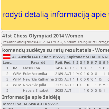
rodyti detalią informaciją apie
41st Chess Olympiad 2014 Women
Paskutinis atnaujinimas14.08.2014 17:15:32, Autorius: Dipl.Ing.Heinz Herz
komandų sudėtys su ratų rezultatais - Wom
42. Austria (AUT / Reit. Ø:2228, Kapitonas: SCHACHINGER
Lent.
Pavardė
Reit.
Fed.
1
2
3
4
5
6
7
8
9
1
1
IM
Moser Eva
2456
AUT
1
0
1
0
1
1
0
2
WFM
Exler Veronika
2189
AUT
1
½
0
1
0
0
½
1
3
WFM
Newrkla Katharina
2135
AUT
1
1
0
0
0
½
1
½
4
WFM
Novkovic Julia
2131
AUT
1
1
0
0
1
½
½
5
Hapala Elisabeth
2083
AUT
1
0
0
0
½
1
Informacija apie žaidėją
Moser Eva IM 2456 AUT Rp:2295