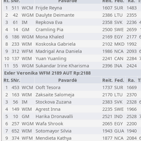
Rt.
SNr.
Pavardė
Reit.
Fed.
Ra.
T
1
511
WCM
Frijde Reyna
1607
SUR
1483
2
42
WGM
Daulyte Deimante
2386
LTU
2355
3
61
IM
Repkova Eva
2358
SVK
2236
4
14
GM
Cramling Pia
2500
SWE
2659
6
186
WGM
Mona Khaled
2169
EGY
2177
8
233
WIM
Koskoska Gabriela
2102
MKD
1992
9
312
WFM
Madrigal Ana Daniela
1986
NCA
2093
10
137
WIM
Yuan Yuanling
2241
CAN
2284
11
55
WGM
Sukandar Irine Kharisma
2396
INA
2424
Exler Veronika WFM 2189 AUT Rp:2188
Rt.
SNr.
Pavardė
Reit.
Fed.
Ra.
T
1
453
WCM
Ooft Tesora
1737
SUR
1669
2
163
WIM
Zaksaite Salomeja
2170
LTU
2370
3
56
IM
Stockova Zuzana
2383
SVK
2328
4
149
WIM
Agrest Inna
2235
SWE
1966
5
10
GM
Harika Dronavalli
2521
IND
2528
6
257
WGM
Wafa Shrook
2065
EGY
2200
7
652
WIM
Sotomayor Silvia
1943
GUA
1940
9
374
WFM
Mendieta Kathya
1877
NCA
2084