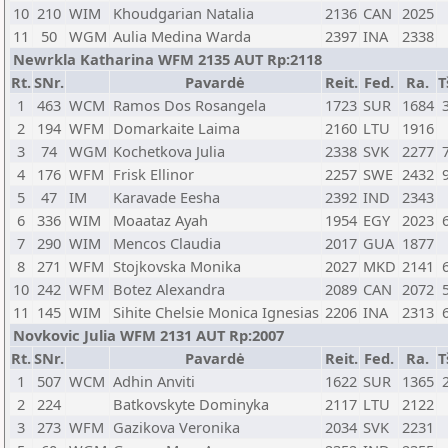
10
210
WIM
Khoudgarian Natalia
2136
CAN
2025
11
50
WGM
Aulia Medina Warda
2397
INA
2338
Newrkla Katharina WFM 2135 AUT Rp:2118
Rt.
SNr.
Pavardė
Reit.
Fed.
Ra.
T
1
463
WCM
Ramos Dos Rosangela
1723
SUR
1684
2
194
WFM
Domarkaite Laima
2160
LTU
1916
3
74
WGM
Kochetkova Julia
2338
SVK
2277
4
176
WFM
Frisk Ellinor
2257
SWE
2432
5
47
IM
Karavade Eesha
2392
IND
2343
6
336
WIM
Moaataz Ayah
1954
EGY
2023
7
290
WIM
Mencos Claudia
2017
GUA
1877
8
271
WFM
Stojkovska Monika
2027
MKD
2141
10
242
WFM
Botez Alexandra
2089
CAN
2072
11
145
WIM
Sihite Chelsie Monica Ignesias
2206
INA
2313
Novkovic Julia WFM 2131 AUT Rp:2007
Rt.
SNr.
Pavardė
Reit.
Fed.
Ra.
T
1
507
WCM
Adhin Anviti
1622
SUR
1365
2
224
Batkovskyte Dominyka
2117
LTU
2122
3
273
WFM
Gazikova Veronika
2034
SVK
2231