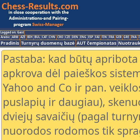
Logged on: Gast
Arabic
ARM
AZE
BIH
BUL
CAT
CHN
CRO
CZE
DEN
ENG
ESP
FAI
FIN
FRA
GER
GRE
INA
I
Pradinis
Turnyrų duomenų bazė
AUT čempionatas
Nuotrau
Pastaba: kad būtų apribota
apkrova dėl paieškos sistem
Yahoo and Co ir pan. veiklo
puslapių ir daugiau), skenu
dviejų savaičių (pagal turn
nuorodos rodomos tik sprag