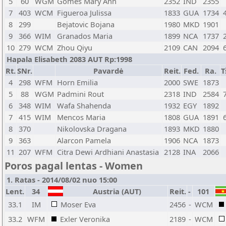
5
60
WGM
Gomes Mary Ann
2352
IND
2355
7
403
WCM
Figueroa Julissa
1833
GUA
1734
8
299
Bejatovic Bojana
1980
MKD
1901
9
366
WIM
Granados Maria
1899
NCA
1737
10
279
WCM
Zhou Qiyu
2109
CAN
2094
Hapala Elisabeth 2083 AUT Rp:1998
Rt.
SNr.
Pavardė
Reit.
Fed.
Ra.
T
4
298
WFM
Horn Emilia
2000
SWE
1873
5
88
WGM
Padmini Rout
2318
IND
2584
6
348
WIM
Wafa Shahenda
1932
EGY
1892
7
415
WIM
Mencos Maria
1808
GUA
1891
8
370
Nikolovska Dragana
1893
MKD
1880
9
363
Alarcon Pamela
1906
NCA
1873
11
207
WFM
Citra Dewi Ardhiani Anastasia
2128
INA
2066
Poros pagal lentas - Women
1. Ratas - 2014/08/02 nuo 15:00
Lent.
34
Austria (AUT)
Reit.
-
101
33.1
IM
Moser Eva
2456
-
WCM
33.2
WFM
Exler Veronika
2189
-
WCM