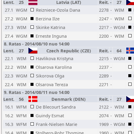
Lent.
25
Latvia (LAT)
Reit.
-
27
27.1
WGM
Reizniece-Ozola Dana
2278
-
WIM
27.2
WGM
Berzina Ilze
2247
-
WIM
27.3
WIM
Skinke Katrina
2217
-
WGM
27.4
WGM
Erneste Inguna
2200
-
WIM
8. Ratas - 2014/08/10 nuo 14:00
Lent.
27
Czech Republic (CZE)
Reit.
-
64
22.1
WIM
Havlikova Kristyna
2215
-
WGM
22.2
WIM
Olsarova Karolina
2237
-
22.3
WGM
Sikorova Olga
2289
-
22.4
WIM
Olsarova Tereza
2271
-
9. Ratas - 2014/08/11 nuo 14:00
Lent.
56
Denmark (DEN)
Reit.
-
27
16.1
WFM
De Blecourt Sandra
2122
-
WIM
16.2
WFM
Guindy Esmat
2074
-
WIM
16.3
WFM
Frank-Nielsen Marie
1969
-
WGM
16.4
WFM
Stolberg-Rohr Thomine
1960
-
WIM