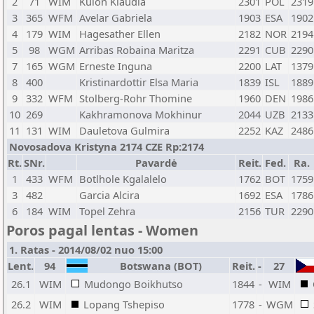
2
71
WIM
Kulon Klaudia
2301
POL
2319
3
365
WFM
Avelar Gabriela
1903
ESA
1902
4
179
WIM
Hagesather Ellen
2182
NOR
2194
5
98
WGM
Arribas Robaina Maritza
2291
CUB
2290
7
165
WGM
Erneste Inguna
2200
LAT
1379
8
400
Kristinardottir Elsa Maria
1839
ISL
1889
9
332
WFM
Stolberg-Rohr Thomine
1960
DEN
1986
10
269
Kakhramonova Mokhinur
2044
UZB
2133
11
131
WIM
Dauletova Gulmira
2252
KAZ
2486
Novosadova Kristyna 2174 CZE Rp:2174
Rt.
SNr.
Pavardė
Reit.
Fed.
Ra.
1
433
WFM
Botlhole Kgalalelo
1762
BOT
1759
3
482
Garcia Alcira
1692
ESA
1786
6
184
WIM
Topel Zehra
2156
TUR
2290
Poros pagal lentas - Women
1. Ratas - 2014/08/02 nuo 15:00
Lent.
94
Botswana (BOT)
Reit.
-
27
26.1
WIM
Mudongo Boikhutso
1844
-
WIM
26.2
WIM
Lopang Tshepiso
1778
-
WGM