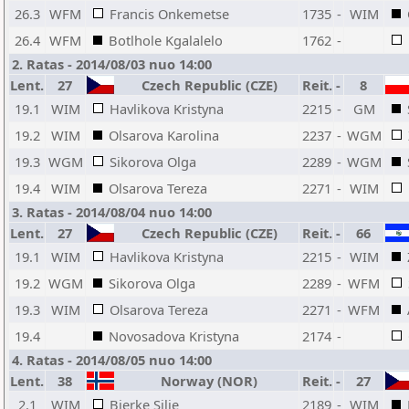
26.3
WFM
Francis Onkemetse
1735
-
WIM
26.4
WFM
Botlhole Kgalalelo
1762
-
2. Ratas - 2014/08/03 nuo 14:00
Lent.
27
Czech Republic (CZE)
Reit.
-
8
19.1
WIM
Havlikova Kristyna
2215
-
GM
19.2
WIM
Olsarova Karolina
2237
-
WGM
19.3
WGM
Sikorova Olga
2289
-
WGM
19.4
WIM
Olsarova Tereza
2271
-
WIM
3. Ratas - 2014/08/04 nuo 14:00
Lent.
27
Czech Republic (CZE)
Reit.
-
66
19.1
WIM
Havlikova Kristyna
2215
-
WIM
19.2
WGM
Sikorova Olga
2289
-
WFM
19.3
WIM
Olsarova Tereza
2271
-
WFM
19.4
Novosadova Kristyna
2174
-
4. Ratas - 2014/08/05 nuo 14:00
Lent.
38
Norway (NOR)
Reit.
-
27
2.1
WIM
Bjerke Silje
2189
-
WIM