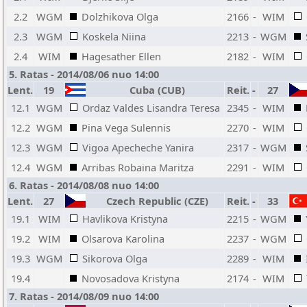
2.2
WGM
Dolzhikova Olga
2166
-
WIM
2.3
WGM
Koskela Niina
2213
-
WGM
2.4
WIM
Hagesather Ellen
2182
-
WIM
5. Ratas - 2014/08/06 nuo 14:00
Lent.
19
Cuba (CUB)
Reit.
-
27
12.1
WGM
Ordaz Valdes Lisandra Teresa
2345
-
WIM
12.2
WGM
Pina Vega Sulennis
2270
-
WIM
12.3
WGM
Vigoa Apecheche Yanira
2317
-
WGM
12.4
WGM
Arribas Robaina Maritza
2291
-
WIM
6. Ratas - 2014/08/08 nuo 14:00
Lent.
27
Czech Republic (CZE)
Reit.
-
33
19.1
WIM
Havlikova Kristyna
2215
-
WGM
19.2
WIM
Olsarova Karolina
2237
-
WGM
19.3
WGM
Sikorova Olga
2289
-
WIM
19.4
Novosadova Kristyna
2174
-
WIM
7. Ratas - 2014/08/09 nuo 14:00