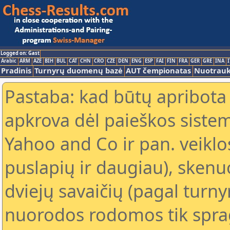
Logged on: Gast
Arabic
ARM
AZE
BIH
BUL
CAT
CHN
CRO
CZE
DEN
ENG
ESP
FAI
FIN
FRA
GER
GRE
INA
I
Pradinis
Turnyrų duomenų bazė
AUT čempionatas
Nuotrau
Pastaba: kad būtų apribota
apkrova dėl paieškos sistem
Yahoo and Co ir pan. veiklo
puslapių ir daugiau), skenu
dviejų savaičių (pagal turn
nuorodos rodomos tik sprag