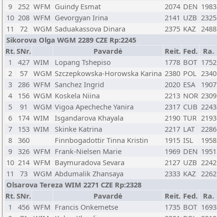
9
252
WFM
Guindy Esmat
2074
DEN
1983
10
208
WFM
Gevorgyan Irina
2141
UZB
2325
11
72
WGM
Saduakassova Dinara
2375
KAZ
2488
Sikorova Olga WGM 2289 CZE Rp:2245
Rt.
SNr.
Pavardė
Reit.
Fed.
Ra.
1
427
WIM
Lopang Tshepiso
1778
BOT
1752
2
57
WGM
Szczepkowska-Horowska Karina
2380
POL
2340
3
286
WFM
Sanchez Ingrid
2020
ESA
1907
4
156
WGM
Koskela Niina
2213
NOR
2309
5
91
WGM
Vigoa Apecheche Yanira
2317
CUB
2243
6
174
WIM
Isgandarova Khayala
2190
TUR
2193
7
153
WIM
Skinke Katrina
2217
LAT
2286
8
360
Finnbogadottir Tinna Kristin
1915
ISL
1958
9
326
WFM
Frank-Nielsen Marie
1969
DEN
1951
10
214
WFM
Baymuradova Sevara
2127
UZB
2242
11
73
WGM
Abdumalik Zhansaya
2333
KAZ
2262
Olsarova Tereza WIM 2271 CZE Rp:2328
Rt.
SNr.
Pavardė
Reit.
Fed.
Ra.
1
456
WFM
Francis Onkemetse
1735
BOT
1693