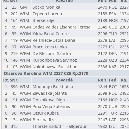
Rt.
SNr.
Pavardė
Reit.
Fed.
Ra.
2
23
GM
Socko Monika
2470
POL
2327
3
202
WIM
Zepeda Lorena
2158
ESA
1934
4
164
WIM
Bjerke Silje
2189
NOR
2197
5
69
WGM
Ordaz Valdes Lisandra Teresa
2345
CUB
2300
6
95
WGM
Yildiz Betul Cemre
2296
TUR
2321
7
119
WGM
Reizniece-Ozola Dana
2278
LAT
2095
8
97
WGM
Ptacnikova Lenka
2273
ISL
2235
9
219
WFM
De Blecourt Sandra
2122
DEN
2191
10
146
WFM
Kurbonboeva Sarvinoz
2228
UZB
2234
11
105
WGM
Nakhbayeva Guliskhan
2336
KAZ
2317
Olsarova Karolina WIM 2237 CZE Rp:2179
Rt.
SNr.
Pavardė
Reit.
Fed.
Ra.
1
396
WIM
Mudongo Boikhutso
1844
BOT
1658
2
45
WGM
Zawadzka Jolanta
2398
POL
2482
4
191
WGM
Dolzhikova Olga
2166
NOR
2143
5
90
WGM
Pina Vega Sulennis
2270
CUB
2250
6
96
WGM
Ozturk Kubra
2291
TUR
2216
7
134
WGM
Berzina Ilze
2247
LAT
2093
8
315
Thorsteinsdottir Hallgerdur
1982
ISL
2072