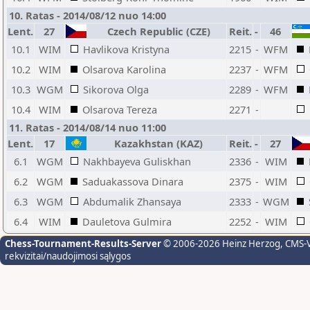
10. Ratas - 2014/08/12 nuo 14:00
Lent.
27
Czech Republic (CZE)
Reit.
-
46
10.1
WIM
Havlikova Kristyna
2215
-
WFM
10.2
WIM
Olsarova Karolina
2237
-
WFM
10.3
WGM
Sikorova Olga
2289
-
WFM
10.4
WIM
Olsarova Tereza
2271
-
11. Ratas - 2014/08/14 nuo 11:00
Lent.
17
Kazakhstan (KAZ)
Reit.
-
27
6.1
WGM
Nakhbayeva Guliskhan
2336
-
WIM
6.2
WGM
Saduakassova Dinara
2375
-
WIM
6.3
WGM
Abdumalik Zhansaya
2333
-
WGM
6.4
WIM
Dauletova Gulmira
2252
-
WIM
Chess-Tournament-Results-Server
© 2006-2026 Heinz Herzog
, CMS-
rekvizitai/naudojimosi sąlygos