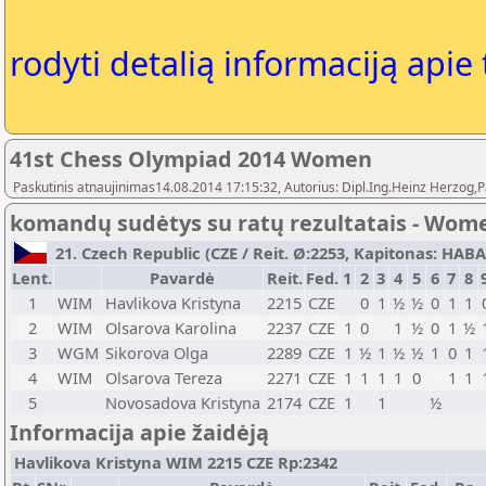
rodyti detalią informaciją apie
41st Chess Olympiad 2014 Women
Paskutinis atnaujinimas14.08.2014 17:15:32, Autorius: Dipl.Ing.Heinz Herz
komandų sudėtys su ratų rezultatais - Wom
21. Czech Republic (CZE / Reit. Ø:2253, Kapitonas: HABA P
Lent.
Pavardė
Reit.
Fed.
1
2
3
4
5
6
7
8
1
WIM
Havlikova Kristyna
2215
CZE
0
1
½
½
0
1
1
2
WIM
Olsarova Karolina
2237
CZE
1
0
1
½
0
1
½
3
WGM
Sikorova Olga
2289
CZE
1
½
1
½
½
1
0
1
4
WIM
Olsarova Tereza
2271
CZE
1
1
1
1
0
1
1
5
Novosadova Kristyna
2174
CZE
1
1
½
Informacija apie žaidėją
Havlikova Kristyna WIM 2215 CZE Rp:2342