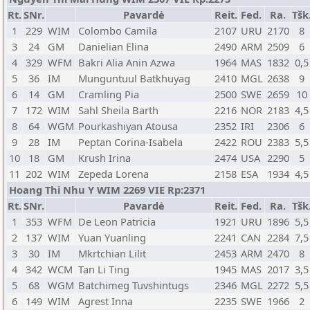
Rt.
SNr.
Pavardė
Reit.
Fed.
Ra.
Tšk
1
229
WIM
Colombo Camila
2107
URU
2170
8
3
24
GM
Danielian Elina
2490
ARM
2509
6
4
329
WFM
Bakri Alia Anin Azwa
1964
MAS
1832
0,5
5
36
IM
Munguntuul Batkhuyag
2410
MGL
2638
9
6
14
GM
Cramling Pia
2500
SWE
2659
10
7
172
WIM
Sahl Sheila Barth
2216
NOR
2183
4,5
8
64
WGM
Pourkashiyan Atousa
2352
IRI
2306
6
9
28
IM
Peptan Corina-Isabela
2422
ROU
2383
5,5
10
18
GM
Krush Irina
2474
USA
2290
5
11
202
WIM
Zepeda Lorena
2158
ESA
1934
4,5
Hoang Thi Nhu Y WIM 2269 VIE Rp:2371
Rt.
SNr.
Pavardė
Reit.
Fed.
Ra.
Tšk
1
353
WFM
De Leon Patricia
1921
URU
1896
5,5
2
137
WIM
Yuan Yuanling
2241
CAN
2284
7,5
3
30
IM
Mkrtchian Lilit
2453
ARM
2470
8
4
342
WCM
Tan Li Ting
1945
MAS
2017
3,5
5
68
WGM
Batchimeg Tuvshintugs
2346
MGL
2272
5,5
6
149
WIM
Agrest Inna
2235
SWE
1966
2