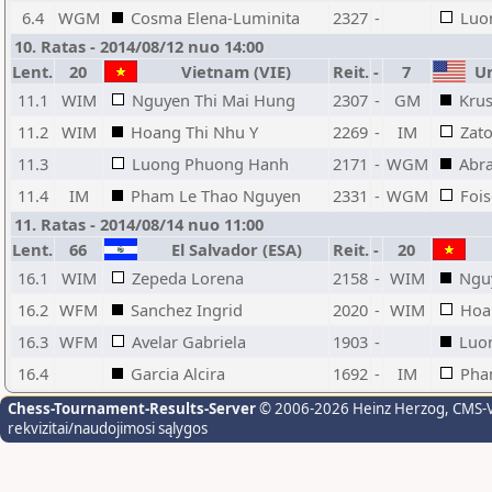
6.4
WGM
Cosma Elena-Luminita
2327
-
Luo
10. Ratas - 2014/08/12 nuo 14:00
Lent.
20
Vietnam (VIE)
Reit.
-
7
Uni
11.1
WIM
Nguyen Thi Mai Hung
2307
-
GM
Krus
11.2
WIM
Hoang Thi Nhu Y
2269
-
IM
Zat
11.3
Luong Phuong Hanh
2171
-
WGM
Abr
11.4
IM
Pham Le Thao Nguyen
2331
-
WGM
Fois
11. Ratas - 2014/08/14 nuo 11:00
Lent.
66
El Salvador (ESA)
Reit.
-
20
16.1
WIM
Zepeda Lorena
2158
-
WIM
Ngu
16.2
WFM
Sanchez Ingrid
2020
-
WIM
Hoa
16.3
WFM
Avelar Gabriela
1903
-
Luo
16.4
Garcia Alcira
1692
-
IM
Pha
Chess-Tournament-Results-Server
© 2006-2026 Heinz Herzog
, CMS-
rekvizitai/naudojimosi sąlygos