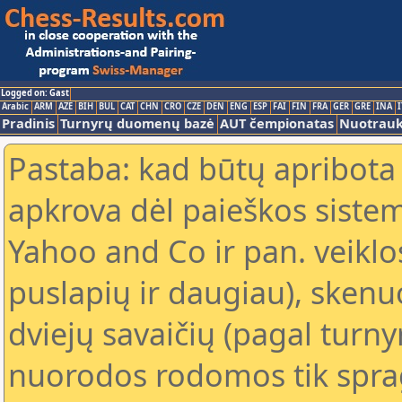
Logged on: Gast
Arabic
ARM
AZE
BIH
BUL
CAT
CHN
CRO
CZE
DEN
ENG
ESP
FAI
FIN
FRA
GER
GRE
INA
I
Pradinis
Turnyrų duomenų bazė
AUT čempionatas
Nuotrau
Pastaba: kad būtų apribota
apkrova dėl paieškos sistem
Yahoo and Co ir pan. veiklo
puslapių ir daugiau), skenu
dviejų savaičių (pagal turn
nuorodos rodomos tik sprag