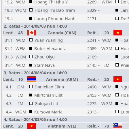
19.2
WIM
Hoang Thi Nhu Y
2269
-
WFM
De L
19.3
WGM
Hoang Thi Bao Tram
2329
-
Larr
19.4
Luong Phuong Hanh
2171
-
De S
2. Ratas - 2014/08/03 nuo 14:00
Lent.
45
Canada (CAN)
Reit.
-
20
31.1
WIM
Yuan Yuanling
2241
-
WIM
Hoa
31.2
WFM
Botez Alexandra
2089
-
WGM
Hoa
31.3
WCM
Zhou Qiyu
2109
-
Luo
31.4
WIM
Starr Nava
2145
-
IM
Pha
3. Ratas - 2014/08/04 nuo 14:00
Lent.
10
Armenia (ARM)
Reit.
-
20
4.1
GM
Danielian Elina
2490
-
WIM
Ngu
4.2
IM
Mkrtchian Lilit
2453
-
WIM
Hoa
4.3
IM
Galojan Lilit
2275
-
WGM
Hoa
4.4
WGM
Kursova Maria
2313
-
Luo
4. Ratas - 2014/08/05 nuo 14:00
Lent.
20
Vietnam (VIE)
Reit.
-
78