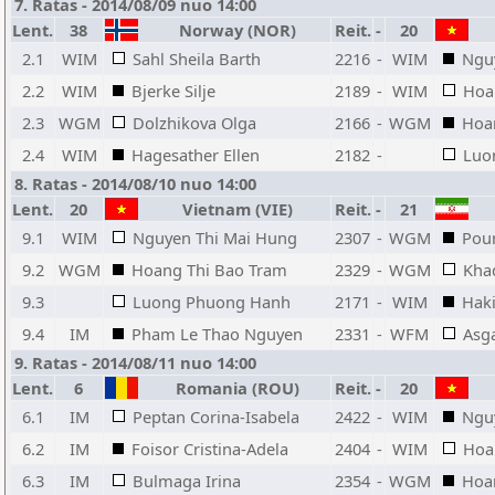
7. Ratas - 2014/08/09 nuo 14:00
Lent.
38
Norway (NOR)
Reit.
-
20
2.1
WIM
Sahl Sheila Barth
2216
-
WIM
Ngu
2.2
WIM
Bjerke Silje
2189
-
WIM
Hoa
2.3
WGM
Dolzhikova Olga
2166
-
WGM
Hoa
2.4
WIM
Hagesather Ellen
2182
-
Luo
8. Ratas - 2014/08/10 nuo 14:00
Lent.
20
Vietnam (VIE)
Reit.
-
21
9.1
WIM
Nguyen Thi Mai Hung
2307
-
WGM
Pou
9.2
WGM
Hoang Thi Bao Tram
2329
-
WGM
Kha
9.3
Luong Phuong Hanh
2171
-
WIM
Hak
9.4
IM
Pham Le Thao Nguyen
2331
-
WFM
Asg
9. Ratas - 2014/08/11 nuo 14:00
Lent.
6
Romania (ROU)
Reit.
-
20
6.1
IM
Peptan Corina-Isabela
2422
-
WIM
Ngu
6.2
IM
Foisor Cristina-Adela
2404
-
WIM
Hoa
6.3
IM
Bulmaga Irina
2354
-
WGM
Hoa