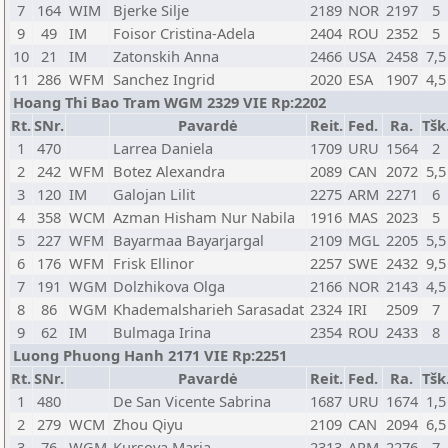
7
164
WIM
Bjerke Silje
2189
NOR
2197
5
9
49
IM
Foisor Cristina-Adela
2404
ROU
2352
5
10
21
IM
Zatonskih Anna
2466
USA
2458
7,5
11
286
WFM
Sanchez Ingrid
2020
ESA
1907
4,5
Hoang Thi Bao Tram WGM 2329 VIE Rp:2202
Rt.
SNr.
Pavardė
Reit.
Fed.
Ra.
Tšk
1
470
Larrea Daniela
1709
URU
1564
2
2
242
WFM
Botez Alexandra
2089
CAN
2072
5,5
3
120
IM
Galojan Lilit
2275
ARM
2271
6
4
358
WCM
Azman Hisham Nur Nabila
1916
MAS
2023
5
5
227
WFM
Bayarmaa Bayarjargal
2109
MGL
2205
5,5
6
176
WFM
Frisk Ellinor
2257
SWE
2432
9,5
7
191
WGM
Dolzhikova Olga
2166
NOR
2143
4,5
8
86
WGM
Khademalsharieh Sarasadat
2324
IRI
2509
7
9
62
IM
Bulmaga Irina
2354
ROU
2433
8
Luong Phuong Hanh 2171 VIE Rp:2251
Rt.
SNr.
Pavardė
Reit.
Fed.
Ra.
Tšk
1
480
De San Vicente Sabrina
1687
URU
1674
1,5
2
279
WCM
Zhou Qiyu
2109
CAN
2094
6,5
3
76
WGM
Kursova Maria
2313
ARM
2276
7