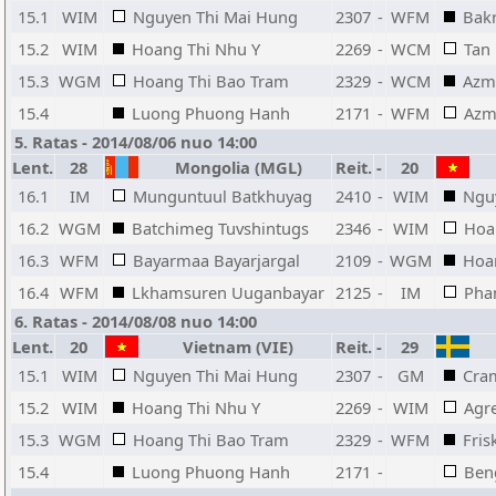
15.1
WIM
Nguyen Thi Mai Hung
2307
-
WFM
Bakr
15.2
WIM
Hoang Thi Nhu Y
2269
-
WCM
Tan 
15.3
WGM
Hoang Thi Bao Tram
2329
-
WCM
Azm
15.4
Luong Phuong Hanh
2171
-
WFM
Azm
5. Ratas - 2014/08/06 nuo 14:00
Lent.
28
Mongolia (MGL)
Reit.
-
20
16.1
IM
Munguntuul Batkhuyag
2410
-
WIM
Ngu
16.2
WGM
Batchimeg Tuvshintugs
2346
-
WIM
Hoa
16.3
WFM
Bayarmaa Bayarjargal
2109
-
WGM
Hoa
16.4
WFM
Lkhamsuren Uuganbayar
2125
-
IM
Pha
6. Ratas - 2014/08/08 nuo 14:00
Lent.
20
Vietnam (VIE)
Reit.
-
29
15.1
WIM
Nguyen Thi Mai Hung
2307
-
GM
Cram
15.2
WIM
Hoang Thi Nhu Y
2269
-
WIM
Agre
15.3
WGM
Hoang Thi Bao Tram
2329
-
WFM
Fris
15.4
Luong Phuong Hanh
2171
-
Beng