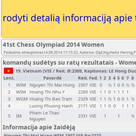
rodyti detalią informaciją apie
41st Chess Olympiad 2014 Women
Paskutinis atnaujinimas14.08.2014 17:15:32, Autorius: Dipl.Ing.Heinz Herz
komandų sudėtys su ratų rezultatais - Wom
19. Vietnam (VIE / Reit. Ø:2309, Kapitonas: LE Hong Duc 
Lent.
Pavardė
Reit.
Fed.
1
2
3
4
5
6
7
8
1
WIM
Nguyen Thi Mai Hung
2307
VIE
0
½
1
0
0
½
½
2
WIM
Hoang Thi Nhu Y
2269
VIE
1
1
0
1
1
1
1
3
WGM
Hoang Thi Bao Tram
2329
VIE
1
1
½
1
0
0
1
½
4
Luong Phuong Hanh
2171
VIE
1
1
0
0
1
1
1
Pham Le Thao
5
IM
2331
VIE
1
1
½
Nguyen
Informacija apie žaidėją
Nguyen Thi Mai Hung WIM 2307 VIE Rp:2273