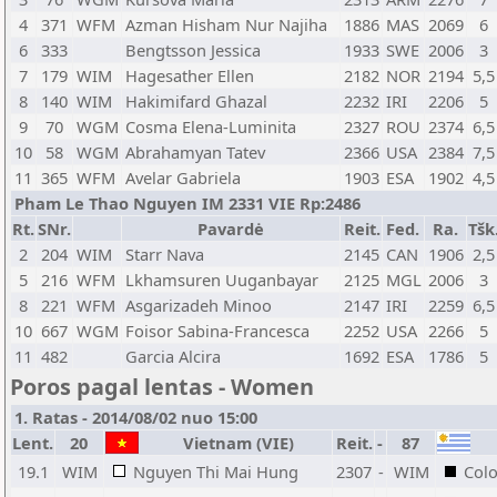
4
371
WFM
Azman Hisham Nur Najiha
1886
MAS
2069
6
6
333
Bengtsson Jessica
1933
SWE
2006
3
7
179
WIM
Hagesather Ellen
2182
NOR
2194
5,5
8
140
WIM
Hakimifard Ghazal
2232
IRI
2206
5
9
70
WGM
Cosma Elena-Luminita
2327
ROU
2374
6,5
10
58
WGM
Abrahamyan Tatev
2366
USA
2384
7,5
11
365
WFM
Avelar Gabriela
1903
ESA
1902
4,5
Pham Le Thao Nguyen IM 2331 VIE Rp:2486
Rt.
SNr.
Pavardė
Reit.
Fed.
Ra.
Tšk
2
204
WIM
Starr Nava
2145
CAN
1906
2,5
5
216
WFM
Lkhamsuren Uuganbayar
2125
MGL
2006
3
8
221
WFM
Asgarizadeh Minoo
2147
IRI
2259
6,5
10
667
WGM
Foisor Sabina-Francesca
2252
USA
2266
5
11
482
Garcia Alcira
1692
ESA
1786
5
Poros pagal lentas - Women
1. Ratas - 2014/08/02 nuo 15:00
Lent.
20
Vietnam (VIE)
Reit.
-
87
19.1
WIM
Nguyen Thi Mai Hung
2307
-
WIM
Col