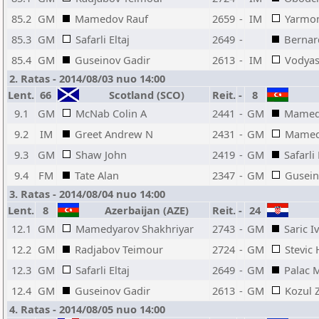
85.2
GM
Mamedov Rauf
2659
-
IM
Yarmon
85.3
GM
Safarli Eltaj
2649
-
Bernar
85.4
GM
Guseinov Gadir
2613
-
IM
Vodyas
2. Ratas - 2014/08/03 nuo 14:00
Lent.
66
Scotland (SCO)
Reit.
-
8
9.1
GM
McNab Colin A
2441
-
GM
Mamedy
9.2
IM
Greet Andrew N
2431
-
GM
Mamed
9.3
GM
Shaw John
2419
-
GM
Safarli 
9.4
FM
Tate Alan
2347
-
GM
Gusein
3. Ratas - 2014/08/04 nuo 14:00
Lent.
8
Azerbaijan (AZE)
Reit.
-
24
12.1
GM
Mamedyarov Shakhriyar
2743
-
GM
Saric I
12.2
GM
Radjabov Teimour
2724
-
GM
Stevic 
12.3
GM
Safarli Eltaj
2649
-
GM
Palac 
12.4
GM
Guseinov Gadir
2613
-
GM
Kozul 
4. Ratas - 2014/08/05 nuo 14:00