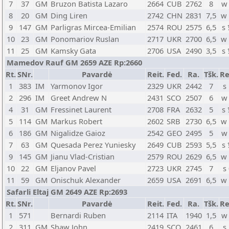
7
37
GM
Bruzon Batista Lazaro
2664
CUB
2762
8
w
8
20
GM
Ding Liren
2742
CHN
2831
7,5
w
9
147
GM
Parligras Mircea-Emilian
2574
ROU
2575
6,5
s
10
23
GM
Ponomariov Ruslan
2717
UKR
2700
6,5
w
11
25
GM
Kamsky Gata
2706
USA
2490
3,5
s
Mamedov Rauf GM 2659 AZE Rp:2660
Rt.
SNr.
Pavardė
Reit.
Fed.
Ra.
Tšk.
Re
1
383
IM
Yarmonov Igor
2329
UKR
2442
7
s
2
296
IM
Greet Andrew N
2431
SCO
2507
6
w
4
31
GM
Fressinet Laurent
2708
FRA
2632
5
s
5
114
GM
Markus Robert
2602
SRB
2730
6,5
w
6
186
GM
Nigalidze Gaioz
2542
GEO
2495
5
w
7
63
GM
Quesada Perez Yuniesky
2649
CUB
2593
5,5
s
9
145
GM
Jianu Vlad-Cristian
2579
ROU
2629
6,5
w
10
22
GM
Eljanov Pavel
2723
UKR
2745
7
s
11
59
GM
Onischuk Alexander
2659
USA
2691
6,5
w
Safarli Eltaj GM 2649 AZE Rp:2693
Rt.
SNr.
Pavardė
Reit.
Fed.
Ra.
Tšk.
Re
1
571
Bernardi Ruben
2114
ITA
1940
1,5
w
2
311
GM
Shaw John
2419
SCO
2461
6
s