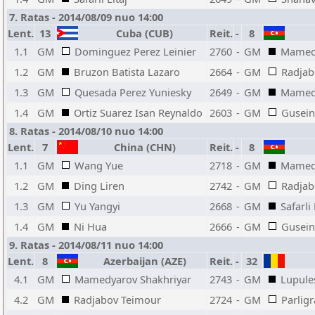
7. Ratas - 2014/08/09 nuo 14:00
Lent.
13
Cuba (CUB)
Reit.
-
8
1.1
GM
Dominguez Perez Leinier
2760
-
GM
Mamedy
1.2
GM
Bruzon Batista Lazaro
2664
-
GM
Radjab
1.3
GM
Quesada Perez Yuniesky
2649
-
GM
Mamed
1.4
GM
Ortiz Suarez Isan Reynaldo
2603
-
GM
Gusein
8. Ratas - 2014/08/10 nuo 14:00
Lent.
7
China (CHN)
Reit.
-
8
1.1
GM
Wang Yue
2718
-
GM
Mamedy
1.2
GM
Ding Liren
2742
-
GM
Radjab
1.3
GM
Yu Yangyi
2668
-
GM
Safarli 
1.4
GM
Ni Hua
2666
-
GM
Gusein
9. Ratas - 2014/08/11 nuo 14:00
Lent.
8
Azerbaijan (AZE)
Reit.
-
32
4.1
GM
Mamedyarov Shakhriyar
2743
-
GM
Lupule
4.2
GM
Radjabov Teimour
2724
-
GM
Parlig