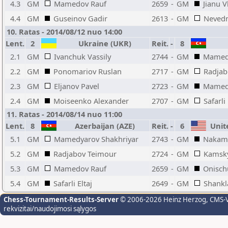
4.3
GM
Mamedov Rauf
2659
-
GM
Jianu V
4.4
GM
Guseinov Gadir
2613
-
GM
Nevedn
10. Ratas - 2014/08/12 nuo 14:00
Lent.
2
Ukraine (UKR)
Reit.
-
8
2.1
GM
Ivanchuk Vassily
2744
-
GM
Mamedy
2.2
GM
Ponomariov Ruslan
2717
-
GM
Radjab
2.3
GM
Eljanov Pavel
2723
-
GM
Mamed
2.4
GM
Moiseenko Alexander
2707
-
GM
Safarli 
11. Ratas - 2014/08/14 nuo 11:00
Lent.
8
Azerbaijan (AZE)
Reit.
-
6
Unite
5.1
GM
Mamedyarov Shakhriyar
2743
-
GM
Nakamu
5.2
GM
Radjabov Teimour
2724
-
GM
Kamsk
5.3
GM
Mamedov Rauf
2659
-
GM
Onisch
5.4
GM
Safarli Eltaj
2649
-
GM
Shankl
Chess-Tournament-Results-Server
© 2006-2026 Heinz Herzog
, CMS-
rekvizitai/naudojimosi sąlygos