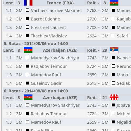
Lent.
3
France (FRA)
Reit.
-
8
1.1
GM
Vachier-Lagrave Maxime
2768
-
GM
Mamedy
1.2
GM
Bacrot Etienne
2720
-
GM
Radjab
1.3
GM
Fressinet Laurent
2708
-
GM
Mamed
1.4
GM
Tkachiev Vladislav
2624
-
GM
Safarli 
5. Ratas - 2014/08/06 nuo 14:00
Lent.
8
Azerbaijan (AZE)
Reit.
-
29
1.1
GM
Mamedyarov Shakhriyar
2743
-
GM
Ivanise
1.2
GM
Radjabov Teimour
2724
-
GM
Peruno
1.3
GM
Mamedov Rauf
2659
-
GM
Markus
1.4
GM
Guseinov Gadir
2613
-
GM
Sedlak
6. Ratas - 2014/08/08 nuo 14:00
Lent.
8
Azerbaijan (AZE)
Reit.
-
21
1.1
GM
Mamedyarov Shakhriyar
2743
-
GM
Jobava
1.2
GM
Radjabov Teimour
2724
-
GM
Mchedli
1.3
GM
Mamedov Rauf
2659
-
GM
Nigali
1.4
GM
Safarli Eltaj
2649
-
GM
Shanav