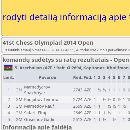
rodyti detalią informaciją apie
41st Chess Olympiad 2014 Open
Paskutinis atnaujinimas14.08.2014 17:48:55, Autorius/Paskutinis perkėlimas: 
komandų sudėtys su ratų rezultatais - Open
5. Azerbaijan (AZE / Reit. Ø:2694, Kapitonas: Khalifman 
Lent.
Pavardė
Reit.
Fed.
1
2
3
4
5
6
7
8
Mamedyarov
1
GM
2743
AZE
½
½
1
1
1
0
Shakhriyar
2
GM
Radjabov Teimour
2724
AZE
1
½
½
0
½
1
3
GM
Mamedov Rauf
2659
AZE
1
1
½
½
1
½
4
GM
Safarli Eltaj
2649
AZE
1
1
1
½
1
5
GM
Guseinov Gadir
2613
AZE
1
1
½
½
1
Informacija apie žaidėją