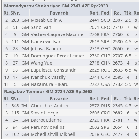
Mamedyarov Shakhriyar GM 2743 AZE Rp:2833
Rt.
SNr.
Pavardė
Reit.
Fed.
Ra.
Tšk.
Re
2
283
GM
McNab Colin A
2441
SCO
2307
2,5
s
3
51
GM
Saric Ivan
2671
CRO
2710
7
w
4
9
GM
Vachier-Lagrave Maxime
2768
FRA
2760
6
s
5
111
GM
Ivanisevic Ivan
2613
SRB
2580
4,5
w
6
28
GM
Jobava Baadur
2713
GEO
2650
6
w
7
10
GM
Dominguez Perez Leinier
2760
CUB
2707
6,5
s
8
27
GM
Wang Yue
2718
CHN
2673
4
s
9
98
GM
Lupulescu Constantin
2625
ROU
2633
6,5
w
10
17
GM
Ivanchuk Vassily
2744
UKR
2585
4
s
11
5
GM
Nakamura Hikaru
2787
USA
2732
5,5
w
Radjabov Teimour GM 2724 AZE Rp:2668
Rt.
SNr.
Pavardė
Reit.
Fed.
Ra.
Tšk.
Re
1
348
IM
Obodchuk Andrei
2372
RUS
2345
4,5
w
3
115
GM
Stevic Hrvoje
2606
CRO
2682
6
s
4
24
GM
Bacrot Etienne
2720
FRA
2781
7
w
5
94
GM
Perunovic Milos
2602
SRB
2654
6
s
6
102
GM
Mchedlishvili Mikheil
2618
GEO
2477
4
s