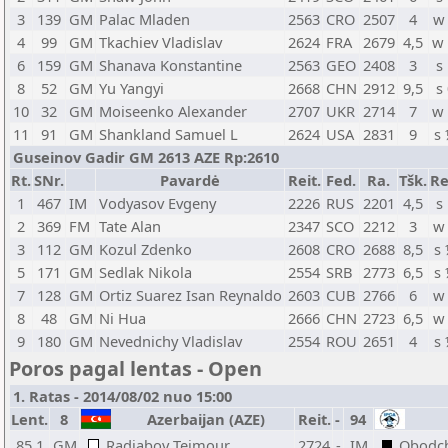
3
139
GM
Palac Mladen
2563
CRO
2507
4
w
4
99
GM
Tkachiev Vladislav
2624
FRA
2679
4,5
w
6
159
GM
Shanava Konstantine
2563
GEO
2408
3
s
8
52
GM
Yu Yangyi
2668
CHN
2912
9,5
s
10
32
GM
Moiseenko Alexander
2707
UKR
2714
7
w
11
91
GM
Shankland Samuel L
2624
USA
2831
9
s
Guseinov Gadir GM 2613 AZE Rp:2610
Rt.
SNr.
Pavardė
Reit.
Fed.
Ra.
Tšk.
Re
1
467
IM
Vodyasov Evgeny
2226
RUS
2201
4,5
s
2
369
FM
Tate Alan
2347
SCO
2212
3
w
3
112
GM
Kozul Zdenko
2608
CRO
2688
8,5
s
5
171
GM
Sedlak Nikola
2554
SRB
2773
6,5
s
7
128
GM
Ortiz Suarez Isan Reynaldo
2603
CUB
2766
6
w
8
48
GM
Ni Hua
2666
CHN
2723
6,5
w
9
180
GM
Nevednichy Vladislav
2554
ROU
2651
4
s
Poros pagal lentas - Open
1. Ratas - 2014/08/02 nuo 15:00
Lent.
8
Azerbaijan (AZE)
Reit.
-
94
85.1
GM
Radjabov Teimour
2724
-
IM
Obodch