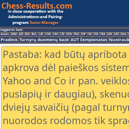
Logged on: Gast
Arabic
ARM
AZE
BIH
BUL
CAT
CHN
CRO
CZE
DEN
ENG
ESP
FAI
FIN
FRA
GER
GRE
INA
I
Pradinis
Turnyrų duomenų bazė
AUT čempionatas
Nuotrau
Pastaba: kad būtų apribota
apkrova dėl paieškos sistem
Yahoo and Co ir pan. veiklo
puslapių ir daugiau), skenu
dviejų savaičių (pagal turn
nuorodos rodomos tik sprag