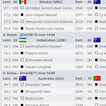
Lent.
46
Mexico (MEX)
Reit.
-
60
27.1
GM
Gonzalez Zamora Juan Carlos
2544
-
GM
Sme
27.2
GM
Leon Hoyos Manuel
2517
-
IM
Ly 
27.3
GM
Hernandez Guerrero Gilberto
2519
-
FM
Iked
27.4
CM
Torres Rosas Luis Carlos
2351
-
FM
Smi
8. Ratas - 2014/08/10 nuo 14:00
Lent.
33
Uzbekistan (UZB)
Reit.
-
60
16.1
GM
Kasimdzhanov Rustam
2700
-
GM
Sme
16.2
GM
Filippov Anton
2615
-
IM
Ly 
16.3
GM
Dzhumaev Marat
2510
-
IM
Ill
16.4
FM
Tillyaev Ulugbek
2367
-
FM
Iked
9. Ratas - 2014/08/11 nuo 14:00
Lent.
60
Australia (AUS)
Reit.
-
75
34.1
GM
Smerdon David
2513
-
IM
Dia
34.2
IM
Illingworth Max
2439
-
IM
Ferr
34.3
FM
Ikeda Junta
2402
-
IM
Roc
34.4
FM
Smirnov Anton
2334
-
San