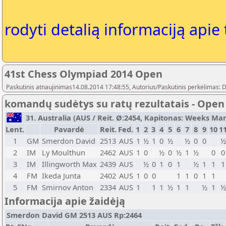
rodyti detalią informaciją apie
41st Chess Olympiad 2014 Open
Paskutinis atnaujinimas14.08.2014 17:48:55, Autorius/Paskutinis perkėlimas: 
komandų sudėtys su ratų rezultatais - Open
31. Australia (AUS / Reit. Ø:2454, Kapitonas: Weeks Manu
Lent.
Pavardė
Reit.
Fed.
1
2
3
4
5
6
7
8
9
10
1
1
GM
Smerdon David
2513
AUS
1
½
1
0
½
½
0
0
½
2
IM
Ly Moulthun
2462
AUS
1
0
½
0
½
1
½
0
0
3
IM
Illingworth Max
2439
AUS
½
0
1
0
1
½
1
1
1
4
FM
Ikeda Junta
2402
AUS
1
0
0
1
1
0
1
1
5
FM
Smirnov Anton
2334
AUS
1
1
1
½
1
1
½
1
½
Informacija apie žaidėją
Smerdon David GM 2513 AUS Rp:2464