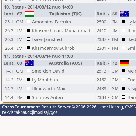
10. Ratas - 2014/08/12 nuo 14:00
Lent.
67
Tajikistan (TJK)
Reit.
-
60
26.1
GM
Amonatov Farrukh
2590
-
IM
Ly 
26.2
IM
Khusenkhojaev Muhammad
2410
-
IM
Ill
26.3
IM
Isaev Jamshed
2337
-
FM
Iked
26.4
IM
Khamdamov Suhrob
2301
-
FM
Smi
11. Ratas - 2014/08/14 nuo 11:00
Lent.
60
Australia (AUS)
Reit.
-
12
14.1
GM
Smerdon David
2513
-
GM
Mei
14.2
IM
Ly Moulthun
2462
-
GM
Fri
14.3
IM
Illingworth Max
2439
-
GM
Nisi
14.4
FM
Smirnov Anton
2334
-
GM
Bar
Chess-Tournament-Results-Server
© 2006-2026 Heinz Herzog
, CMS-
rekvizitai/naudojimosi sąlygos