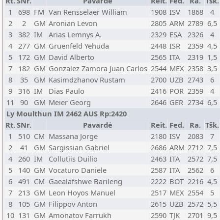
Rt.
SNr.
Pavardė
Reit.
Fed.
Ra.
Tšk.
1
698
FM
Van Rensselaer William
1908
ISV
1868
4
2
2
GM
Aronian Levon
2805
ARM
2789
6,5
3
382
IM
Arias Lemnys A.
2329
ESA
2326
4
4
277
GM
Gruenfeld Yehuda
2448
ISR
2359
4,5
5
172
GM
David Alberto
2565
ITA
2319
1,5
7
182
GM
Gonzalez Zamora Juan Carlos
2544
MEX
2358
3,5
8
35
GM
Kasimdzhanov Rustam
2700
UZB
2743
6
9
316
IM
Dias Paulo
2416
POR
2359
4
11
90
GM
Meier Georg
2646
GER
2734
6,5
Ly Moulthun IM 2462 AUS Rp:2420
Rt.
SNr.
Pavardė
Reit.
Fed.
Ra.
Tšk.
1
510
CM
Massana Jorge
2180
ISV
2083
7
2
41
GM
Sargissian Gabriel
2686
ARM
2712
7,5
4
260
IM
Collutiis Duilio
2463
ITA
2572
7,5
5
140
GM
Vocaturo Daniele
2587
ITA
2562
6
6
491
CM
Gaealafshwe Barileng
2222
BOT
2216
4,5
7
213
GM
Leon Hoyos Manuel
2517
MEX
2554
5
8
105
GM
Filippov Anton
2615
UZB
2572
5,5
10
131
GM
Amonatov Farrukh
2590
TJK
2701
9,5