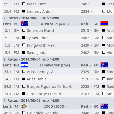
59.3
FM
Ikeda Junta
2402
-
Cre
59.4
FM
Smirnov Anton
2334
-
Mon
2. Ratas - 2014/08/03 nuo 14:00
Lent.
60
Australia (AUS)
Reit.
-
4
5.1
GM
Smerdon David
2513
-
GM
Aro
5.2
IM
Ly Moulthun
2462
-
GM
Sarg
5.3
IM
Illingworth Max
2439
-
GM
Mov
5.4
FM
Ikeda Junta
2402
-
GM
Ako
3. Ratas - 2014/08/04 nuo 14:00
Lent.
104
El Salvador (ESA)
Reit.
-
60
34.1
IM
Arias Lemnys A.
2329
-
GM
Sme
34.2
FM
Arias Daniel
2126
-
IM
Ill
34.3
IM
Burgos Figueroa Carlos E.
2258
-
FM
Iked
34.4
CM
Giron Jorge Ernesto
2103
-
FM
Smi
4. Ratas - 2014/08/05 nuo 14:00
Lent.
74
ICCD (ICCD)
Reit.
-
60
45.1
GM
Gruenfeld Yehuda
2448
-
GM
Sme