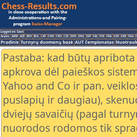
Logged on: Gast
Arabic
ARM
AZE
BIH
BUL
CAT
CHN
CRO
CZE
DEN
ENG
ESP
FAI
FIN
FRA
GER
GRE
INA
I
Pradinis
Turnyrų duomenų bazė
AUT čempionatas
Nuotrau
Pastaba: kad būtų apribota
apkrova dėl paieškos sistem
Yahoo and Co ir pan. veiklo
puslapių ir daugiau), skenu
dviejų savaičių (pagal turn
nuorodos rodomos tik sprag