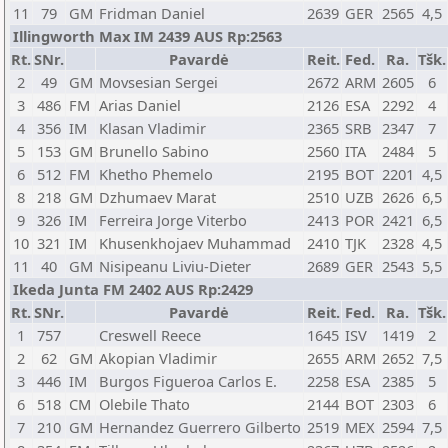
11
79
GM
Fridman Daniel
2639
GER
2565
4,5
Illingworth Max IM 2439 AUS Rp:2563
Rt.
SNr.
Pavardė
Reit.
Fed.
Ra.
Tšk.
2
49
GM
Movsesian Sergei
2672
ARM
2605
6
3
486
FM
Arias Daniel
2126
ESA
2292
4
4
356
IM
Klasan Vladimir
2365
SRB
2347
7
5
153
GM
Brunello Sabino
2560
ITA
2484
5
6
512
FM
Khetho Phemelo
2195
BOT
2201
4,5
8
218
GM
Dzhumaev Marat
2510
UZB
2626
6,5
9
326
IM
Ferreira Jorge Viterbo
2413
POR
2421
6,5
10
321
IM
Khusenkhojaev Muhammad
2410
TJK
2328
4,5
11
40
GM
Nisipeanu Liviu-Dieter
2689
GER
2543
5,5
Ikeda Junta FM 2402 AUS Rp:2429
Rt.
SNr.
Pavardė
Reit.
Fed.
Ra.
Tšk.
1
757
Creswell Reece
1645
ISV
1419
2
2
62
GM
Akopian Vladimir
2655
ARM
2652
7,5
3
446
IM
Burgos Figueroa Carlos E.
2258
ESA
2385
5
6
518
CM
Olebile Thato
2144
BOT
2303
6
7
210
GM
Hernandez Guerrero Gilberto
2519
MEX
2594
7,5