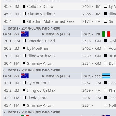
45.2
IM
Collutiis Duilio
2463
-
IM
Ly 
45.3
IM
Klasan Vladimir
2365
-
IM
Ill
45.4
Ghadimi Mohammed Reza
2172
-
FM
Smi
5. Ratas - 2014/08/06 nuo 14:00
Lent.
60
Australia (AUS)
Reit.
-
20
30.1
GM
Smerdon David
2513
-
GM
Davi
30.2
IM
Ly Moulthun
2462
-
GM
Voc
30.3
IM
Illingworth Max
2439
-
GM
Bru
30.4
FM
Smirnov Anton
2334
-
GM
Dvir
6. Ratas - 2014/08/08 nuo 14:00
Lent.
60
Australia (AUS)
Reit.
-
111
43.1
IM
Ly Moulthun
2462
-
CM
Gae
43.2
IM
Illingworth Max
2439
-
FM
Khe
43.3
FM
Ikeda Junta
2402
-
CM
Oleb
43.4
FM
Smirnov Anton
2334
-
Not
7. Ratas - 2014/08/09 nuo 14:00