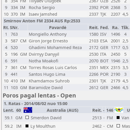
8
354
FM
Tillyaev Ulugbek
2367
UZB
2526
2
9
334
IM
Rocha Sergio
2392
POR
2368
5
10
370
IM
Isaev Jamshed
2337
TJK
2207
4,5
Smirnov Anton FM 2334 AUS Rp:2533
Rt.
SNr.
Pavardė
Reit.
Fed.
Ra.
Tšk.
1
763
Mongiello Anthony
1580
ISV
1496
4
3
587
CM
Giron Jorge Ernesto
2103
ESA
2001
2,5
4
520
Ghadimi Mohammed Reza
2172
GER
1717
0,5
5
196
GM
Dvirnyy Danyyil
2530
ITA
2450
5
6
591
Notha Moakofi
2070
BOT
1946
2,5
7
361
CM
Torres Rosas Luis Carlos
2351
MEX
2315
3,5
9
441
Santos Hugo Lima
2266
POR
2190
3
10
410
IM
Khamdamov Suhrob
2301
TJK
2179
4,5
11
103
GM
Baramidze David
2612
GER
2466
4,5
Poros pagal lentas - Open
1. Ratas - 2014/08/02 nuo 15:00
Lent.
60
Australia (AUS)
Reit.
-
146
US
59.1
GM
Smerdon David
2513
-
FM
Van
59.2
IM
Ly Moulthun
2462
-
CM
Mas