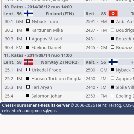
10. Ratas - 2014/08/12 nuo 14:00
Lent.
56
Finland (FIN)
Reit.
-
88
Tu
30.1
GM
Nyback Tomi
2591
-
FM
Zaibi Am
30.2
IM
Karttunen Mika
2437
-
FM
Boudriga
30.3
IM
Agopov Mikael
2431
-
Bouzidi
30.4
FM
Ebeling Daniel
2445
-
CM
Bouaziz
11. Ratas - 2014/08/14 nuo 11:00
Lent.
58
Norway 2 (NOR2)
Reit.
-
56
Fi
25.1
IM
Urkedal Frode
2500
-
GM
Nyback 
25.2
IM
Hansen Torbjorn Ringdal
2450
-
IM
Agopov 
25.3
IM
Tari Aryan
2440
-
IM
Sipila Vi
25.4
Salomon Johan
2353
-
FM
Ebeling 
Chess-Tournament-Results-Server
© 2006-2026 Heinz Herzog
, CMS-
rekvizitai/naudojimosi sąlygos