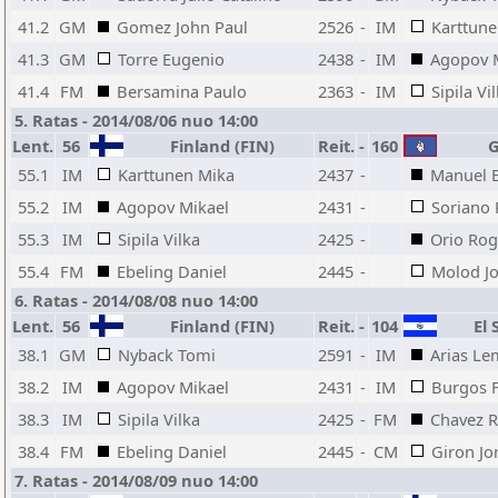
41.2
GM
Gomez John Paul
2526
-
IM
Karttune
41.3
GM
Torre Eugenio
2438
-
IM
Agopov 
41.4
FM
Bersamina Paulo
2363
-
IM
Sipila Vi
5. Ratas - 2014/08/06 nuo 14:00
Lent.
56
Finland (FIN)
Reit.
-
160
G
55.1
IM
Karttunen Mika
2437
-
Manuel E
55.2
IM
Agopov Mikael
2431
-
Soriano 
55.3
IM
Sipila Vilka
2425
-
Orio Rog
55.4
FM
Ebeling Daniel
2445
-
Molod J
6. Ratas - 2014/08/08 nuo 14:00
Lent.
56
Finland (FIN)
Reit.
-
104
El 
38.1
GM
Nyback Tomi
2591
-
IM
Arias Le
38.2
IM
Agopov Mikael
2431
-
IM
Burgos F
38.3
IM
Sipila Vilka
2425
-
FM
Chavez R
38.4
FM
Ebeling Daniel
2445
-
CM
Giron Jo
7. Ratas - 2014/08/09 nuo 14:00