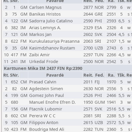
Rt.
SNr.
Pavardė
Reit.
Fed.
Ra.
Tšk.
Re
2
1
GM
Carlsen Magnus
2877
NOR
2799
6
w
3
75
GM
Banikas Hristos
2644
GRE
2551
5
s
4
122
GM
Sadorra Julio Catalino
2590
PHI
2593
6,5
s 
6
382
IM
Arias Lemnys A.
2329
ESA
2326
4
w
7
121
GM
Markos Jan
2602
SVK
2504
4,5
s
8
622
FM
Kurukulasuriya Prasanna
2063
SRI
2107
1,5
w
9
35
GM
Kasimdzhanov Rustam
2700
UZB
2743
6
s
10
417
FM
Zaibi Amir
2297
TUN
2266
4,5
w
11
241
IM
Urkedal Frode
2500
NOR
2542
5
s 
Karttunen Mika IM 2437 FIN Rp:2390
Rt.
SNr.
Pavardė
Reit.
Fed.
Ra.
Tšk.
Re
1
652
CM
Prasad Calvin
2011
FIJ
1970
5
w
2
82
GM
Agdestein Simen
2630
NOR
2556
5
s
4
199
GM
Gomez John Paul
2526
PHI
2466
5,5
w
5
680
Manuel Enofre Efren D.
1950
GUM
1941
3
w
7
156
GM
Ftacnik Lubomir
2571
SVK
2516
5,5
w
8
602
CM
Perera W C C
2081
SRI
2288
5,5
s 
9
105
GM
Filippov Anton
2615
UZB
2572
5,5
w
10
423
FM
Boudriga Med Ali
2282
TUN
2360
5
s 