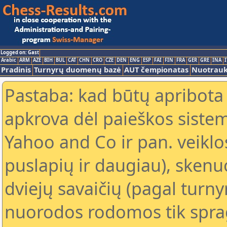
Logged on: Gast
Arabic
ARM
AZE
BIH
BUL
CAT
CHN
CRO
CZE
DEN
ENG
ESP
FAI
FIN
FRA
GER
GRE
INA
I
Pradinis
Turnyrų duomenų bazė
AUT čempionatas
Nuotrau
Pastaba: kad būtų apribota
apkrova dėl paieškos sistem
Yahoo and Co ir pan. veiklo
puslapių ir daugiau), skenu
dviejų savaičių (pagal turn
nuorodos rodomos tik sprag