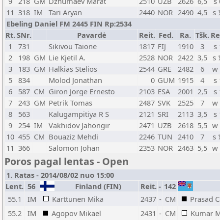
9
218
GM
Dzhumaev Marat
2510
UZB
2626
6,5
s 
11
318
IM
Tari Aryan
2440
NOR
2490
4,5
s
Ebeling Daniel FM 2445 FIN Rp:2534
Rt.
SNr.
Pavardė
Reit.
Fed.
Ra.
Tšk.
Re
1
731
Sikivou Taione
1817
FIJ
1910
3
s 
2
198
GM
Lie Kjetil A.
2528
NOR
2422
3,5
s
3
183
GM
Halkias Stelios
2544
GRE
2482
6
w
5
834
Molod Jonathan
0
GUM
1915
4
s 
6
587
CM
Giron Jorge Ernesto
2103
ESA
2001
2,5
s 
7
243
GM
Petrik Tomas
2487
SVK
2525
7
w
8
563
Kalugampitiya R S
2121
SRI
2113
3,5
s 
9
254
IM
Vakhidov Jahongir
2471
UZB
2618
5,5
w
10
455
CM
Bouaziz Mehdi
2246
TUN
2410
7
s
11
366
Salomon Johan
2353
NOR
2463
5,5
w
Poros pagal lentas - Open
1. Ratas - 2014/08/02 nuo 15:00
Lent.
56
Finland (FIN)
Reit.
-
142
55.1
IM
Karttunen Mika
2437
-
CM
Prasad C
55.2
IM
Agopov Mikael
2431
-
CM
Kumar M