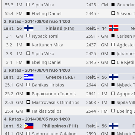
55.3
IM
Sipila Vilka
2425
-
CM
Gounda
55.4
FM
Ebeling Daniel
2445
-
Sikivou 
2. Ratas - 2014/08/03 nuo 14:00
Lent.
56
Finland (FIN)
Reit.
-
14
No
3.1
GM
Nyback Tomi
2591
-
GM
Carlsen
3.2
IM
Karttunen Mika
2437
-
GM
Agdeste
3.3
IM
Sipila Vilka
2425
-
GM
Johannes
3.4
FM
Ebeling Daniel
2445
-
GM
Lie Kjetil
3. Ratas - 2014/08/04 nuo 14:00
Lent.
25
Greece (GRE)
Reit.
-
56
Fi
25.1
GM
Banikas Hristos
2644
-
GM
Nyback 
25.2
GM
Papaioannou Ioannis
2641
-
IM
Agopov 
25.3
GM
Mastrovasilis Dimitrios
2608
-
IM
Sipila Vi
25.4
GM
Halkias Stelios
2544
-
FM
Ebeling 
4. Ratas - 2014/08/05 nuo 14:00
Lent.
52
Philippines (PHI)
Reit.
-
56
Fi
41.1
GM
Sadorra Julio Catalino
2590
-
GM
Nyback 