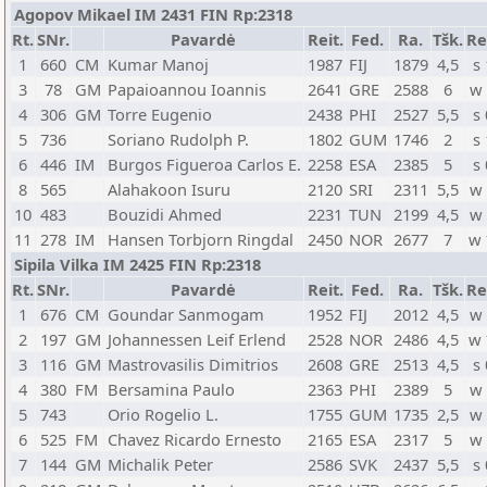
Agopov Mikael IM 2431 FIN Rp:2318
Rt.
SNr.
Pavardė
Reit.
Fed.
Ra.
Tšk.
Re
1
660
CM
Kumar Manoj
1987
FIJ
1879
4,5
s 
3
78
GM
Papaioannou Ioannis
2641
GRE
2588
6
w
4
306
GM
Torre Eugenio
2438
PHI
2527
5,5
s 
5
736
Soriano Rudolph P.
1802
GUM
1746
2
s 
6
446
IM
Burgos Figueroa Carlos E.
2258
ESA
2385
5
s 
8
565
Alahakoon Isuru
2120
SRI
2311
5,5
w
10
483
Bouzidi Ahmed
2231
TUN
2199
4,5
w
11
278
IM
Hansen Torbjorn Ringdal
2450
NOR
2677
7
w
Sipila Vilka IM 2425 FIN Rp:2318
Rt.
SNr.
Pavardė
Reit.
Fed.
Ra.
Tšk.
Re
1
676
CM
Goundar Sanmogam
1952
FIJ
2012
4,5
w
2
197
GM
Johannessen Leif Erlend
2528
NOR
2486
4,5
w
3
116
GM
Mastrovasilis Dimitrios
2608
GRE
2513
4,5
s 
4
380
FM
Bersamina Paulo
2363
PHI
2389
5
w
5
743
Orio Rogelio L.
1755
GUM
1735
2,5
w
6
525
FM
Chavez Ricardo Ernesto
2165
ESA
2317
5
w
7
144
GM
Michalik Peter
2586
SVK
2437
5,5
s 