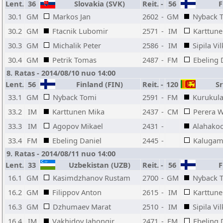
Lent.
36
Slovakia (SVK)
Reit.
-
56
Fi
30.1
GM
Markos Jan
2602
-
GM
Nyback 
30.2
GM
Ftacnik Lubomir
2571
-
IM
Karttune
30.3
GM
Michalik Peter
2586
-
IM
Sipila Vi
30.4
GM
Petrik Tomas
2487
-
FM
Ebeling 
8. Ratas - 2014/08/10 nuo 14:00
Lent.
56
Finland (FIN)
Reit.
-
120
Sri
33.1
GM
Nyback Tomi
2591
-
FM
Kurukula
33.2
IM
Karttunen Mika
2437
-
CM
Perera W
33.3
IM
Agopov Mikael
2431
-
Alahakoo
33.4
FM
Ebeling Daniel
2445
-
Kalugamp
9. Ratas - 2014/08/11 nuo 14:00
Lent.
33
Uzbekistan (UZB)
Reit.
-
56
Fi
16.1
GM
Kasimdzhanov Rustam
2700
-
GM
Nyback 
16.2
GM
Filippov Anton
2615
-
IM
Karttune
16.3
GM
Dzhumaev Marat
2510
-
IM
Sipila Vi
16.4
IM
Vakhidov Jahongir
2471
-
FM
Ebeling 