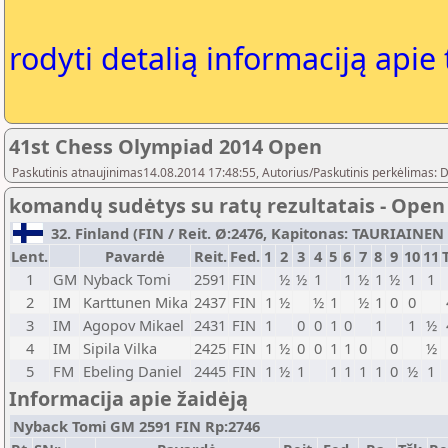
rodyti detalią informaciją apie
41st Chess Olympiad 2014 Open
Paskutinis atnaujinimas14.08.2014 17:48:55, Autorius/Paskutinis perkėlimas: 
komandų sudėtys su ratų rezultatais - Open
32. Finland (FIN / Reit. Ø:2476, Kapitonas: TAURIAINEN 
Lent.
Pavardė
Reit.
Fed.
1
2
3
4
5
6
7
8
9
10
11
1
GM
Nyback Tomi
2591
FIN
½
½
1
1
½
1
½
1
1
2
IM
Karttunen Mika
2437
FIN
1
½
½
1
½
1
0
0
3
IM
Agopov Mikael
2431
FIN
1
0
0
1
0
1
1
½
4
IM
Sipila Vilka
2425
FIN
1
½
0
0
1
1
0
0
½
5
FM
Ebeling Daniel
2445
FIN
1
½
1
1
1
1
1
0
½
1
Informacija apie žaidėją
Nyback Tomi GM 2591 FIN Rp:2746