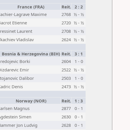
France (FRA)
Reit.
2 : 2
achier-Lagrave Maxime
2768
½ - ½
Bacrot Etienne
2720
½ - ½
ressinet Laurent
2708
½ - ½
kachiev Vladislav
2624
½ - ½
Bosnia & Herzegovina (BIH)
Reit.
3 : 1
redojevic Borki
2604
1 - 0
Dizdarevic Emir
2522
½ - ½
tojanovic Dalibor
2503
1 - 0
Kadric Denis
2473
½ - ½
Norway (NOR)
Reit.
1 : 3
arlsen Magnus
2877
0 - 1
Agdestein Simen
2630
0 - 1
Hammer Jon Ludvig
2628
0 - 1