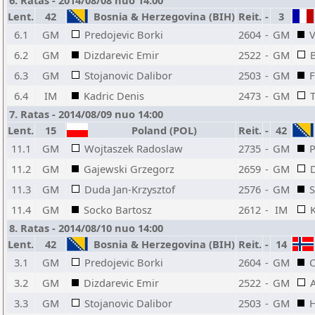
6. Ratas - 2014/08/08 nuo 14:00
Lent.
42
Bosnia & Herzegovina (BIH)
Reit.
-
3
6.1
GM
Predojevic Borki
2604
-
GM
V
6.2
GM
Dizdarevic Emir
2522
-
GM
6.3
GM
Stojanovic Dalibor
2503
-
GM
F
6.4
IM
Kadric Denis
2473
-
GM
T
7. Ratas - 2014/08/09 nuo 14:00
Lent.
15
Poland (POL)
Reit.
-
42
11.1
GM
Wojtaszek Radoslaw
2735
-
GM
P
11.2
GM
Gajewski Grzegorz
2659
-
GM
11.3
GM
Duda Jan-Krzysztof
2576
-
GM
S
11.4
GM
Socko Bartosz
2612
-
IM
8. Ratas - 2014/08/10 nuo 14:00
Lent.
42
Bosnia & Herzegovina (BIH)
Reit.
-
14
3.1
GM
Predojevic Borki
2604
-
GM
C
3.2
GM
Dizdarevic Emir
2522
-
GM
3.3
GM
Stojanovic Dalibor
2503
-
GM