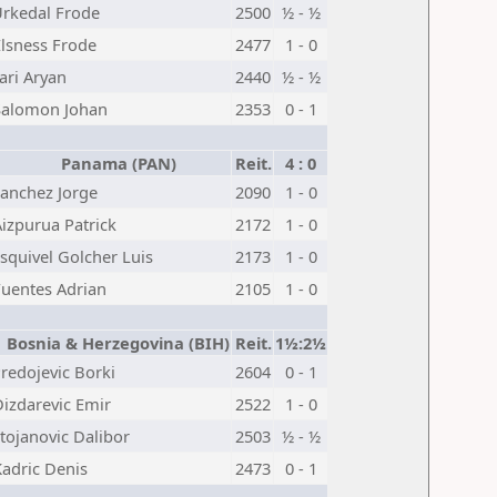
rkedal Frode
2500
½ - ½
Elsness Frode
2477
1 - 0
ari Aryan
2440
½ - ½
Salomon Johan
2353
0 - 1
Panama (PAN)
Reit.
4 : 0
anchez Jorge
2090
1 - 0
izpurua Patrick
2172
1 - 0
squivel Golcher Luis
2173
1 - 0
Fuentes Adrian
2105
1 - 0
Bosnia & Herzegovina (BIH)
Reit.
1½:2½
redojevic Borki
2604
0 - 1
Dizdarevic Emir
2522
1 - 0
tojanovic Dalibor
2503
½ - ½
Kadric Denis
2473
0 - 1