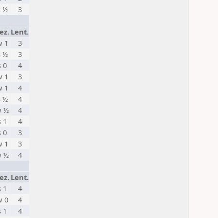
s ½
3
ez.
Lent.
w 1
3
s ½
3
s 0
4
w 1
3
w 1
4
s ½
4
 ½
4
s 1
4
s 0
3
w 1
3
 ½
4
ez.
Lent.
s 1
4
w 0
4
s 1
4