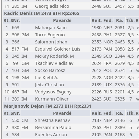
11
285
IM
Georgiadis Nico
2448
SUI
2457
5,5
Kadric Denis IM 2473 BIH Rp:2465
Rt.
SNr.
Pavardė
Reit.
Fed.
Ra.
Tšk.
R
1
663
Maharjan Sajin
1980
NEP
2081
2,5
2
306
GM
Torre Eugenio
2438
PHI
2527
5,5
3
366
Salomon Johan
2353
NOR
2463
5,5
4
517
FM
Esquivel Golcher Luis
2173
PAN
2058
2,5
5
345
IM
McKay Roderick M
2349
SCO
2344
4,5
6
99
GM
Tkachiev Vladislav
2624
FRA
2679
4,5
7
104
GM
Socko Bartosz
2612
POL
2574
5
w
8
198
GM
Lie Kjetil A.
2528
NOR
2422
3,5
9
501
Jeitz Christian
2189
LUX
2376
4,5
10
467
IM
Vodyasov Evgeny
2226
RUS
2201
4,5
11
309
IM
Kurmann Oliver
2423
SUI
2535
7
w
Marjanovic Dejan FM 2373 BIH Rp:2331
Rt.
SNr.
Pavardė
Reit.
Fed.
Ra.
Tšk.
R
1
550
CM
Shrestha Keshav
2137
NEP
2146
6
2
380
FM
Bersamina Paulo
2363
PHI
2389
5
4
584
Fuentes Adrian
2105
PAN
2168
6