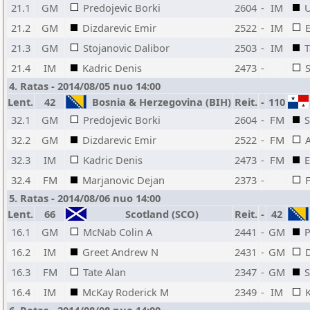
21.1
GM
Predojevic Borki
2604
-
IM
U
21.2
GM
Dizdarevic Emir
2522
-
IM
21.3
GM
Stojanovic Dalibor
2503
-
IM
T
21.4
IM
Kadric Denis
2473
-
4. Ratas - 2014/08/05 nuo 14:00
Lent.
42
Bosnia & Herzegovina (BIH)
Reit.
-
110
32.1
GM
Predojevic Borki
2604
-
FM
S
32.2
GM
Dizdarevic Emir
2522
-
FM
A
32.3
IM
Kadric Denis
2473
-
FM
E
32.4
FM
Marjanovic Dejan
2373
-
5. Ratas - 2014/08/06 nuo 14:00
Lent.
66
Scotland (SCO)
Reit.
-
42
16.1
GM
McNab Colin A
2441
-
GM
P
16.2
IM
Greet Andrew N
2431
-
GM
16.3
FM
Tate Alan
2347
-
GM
S
16.4
IM
McKay Roderick M
2349
-
IM