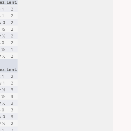
ez.
Lent.
s 1
2
s 1
2
w 0
2
s ½
2
 ½
2
s 0
2
s ½
1
 ½
2
ez.
Lent.
s 1
2
w 1
2
 ½
3
s ½
3
 ½
3
s 0
3
w 0
3
 ½
2
s 1
2