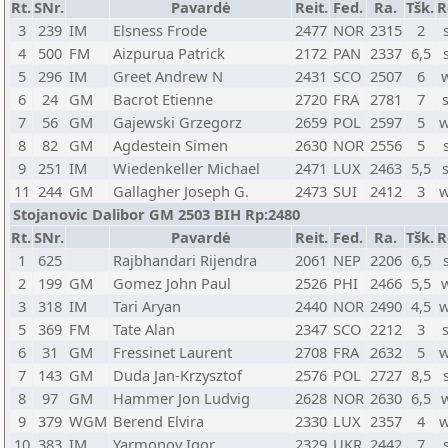
Rt.
SNr.
Pavardė
Reit.
Fed.
Ra.
Tšk.
R
3
239
IM
Elsness Frode
2477
NOR
2315
2
4
500
FM
Aizpurua Patrick
2172
PAN
2337
6,5
5
296
IM
Greet Andrew N
2431
SCO
2507
6
6
24
GM
Bacrot Etienne
2720
FRA
2781
7
7
56
GM
Gajewski Grzegorz
2659
POL
2597
5
w
8
82
GM
Agdestein Simen
2630
NOR
2556
5
9
251
IM
Wiedenkeller Michael
2471
LUX
2463
5,5
11
244
GM
Gallagher Joseph G.
2473
SUI
2412
3
w
Stojanovic Dalibor GM 2503 BIH Rp:2480
Rt.
SNr.
Pavardė
Reit.
Fed.
Ra.
Tšk.
R
1
625
Rajbhandari Rijendra
2061
NEP
2206
6,5
2
199
GM
Gomez John Paul
2526
PHI
2466
5,5
3
318
IM
Tari Aryan
2440
NOR
2490
4,5
w
5
369
FM
Tate Alan
2347
SCO
2212
3
6
31
GM
Fressinet Laurent
2708
FRA
2632
5
w
7
143
GM
Duda Jan-Krzysztof
2576
POL
2727
8,5
8
97
GM
Hammer Jon Ludvig
2628
NOR
2630
6,5
9
379
WGM
Berend Elvira
2330
LUX
2357
4
w
10
383
IM
Yarmonov Igor
2329
UKR
2442
7