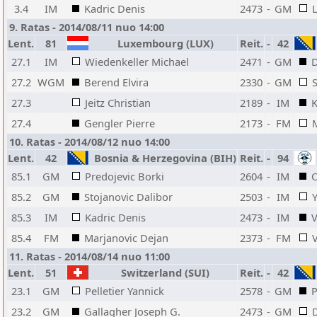
3.4
IM
Kadric Denis
2473
-
GM
L
9. Ratas - 2014/08/11 nuo 14:00
Lent.
81
Luxembourg (LUX)
Reit.
-
42
27.1
IM
Wiedenkeller Michael
2471
-
GM
D
27.2
WGM
Berend Elvira
2330
-
GM
S
27.3
Jeitz Christian
2189
-
IM
K
27.4
Gengler Pierre
2173
-
FM
10. Ratas - 2014/08/12 nuo 14:00
Lent.
42
Bosnia & Herzegovina (BIH)
Reit.
-
94
85.1
GM
Predojevic Borki
2604
-
IM
O
85.2
GM
Stojanovic Dalibor
2503
-
IM
85.3
IM
Kadric Denis
2473
-
IM
V
85.4
FM
Marjanovic Dejan
2373
-
FM
V
11. Ratas - 2014/08/14 nuo 11:00
Lent.
51
Switzerland (SUI)
Reit.
-
42
23.1
GM
Pelletier Yannick
2578
-
GM
P
23.2
GM
Gallagher Joseph G.
2473
-
GM