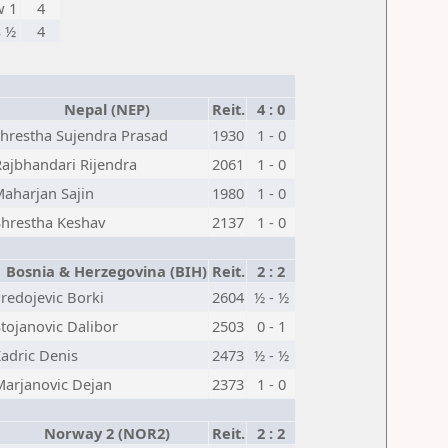
w 1
4
s ½
4
Nepal (NEP)
Reit.
4 : 0
hrestha Sujendra Prasad
1930
1 - 0
Rajbhandari Rijendra
2061
1 - 0
aharjan Sajin
1980
1 - 0
Shrestha Keshav
2137
1 - 0
Bosnia & Herzegovina (BIH)
Reit.
2 : 2
redojevic Borki
2604
½ - ½
tojanovic Dalibor
2503
0 - 1
adric Denis
2473
½ - ½
Marjanovic Dejan
2373
1 - 0
Norway 2 (NOR2)
Reit.
2 : 2