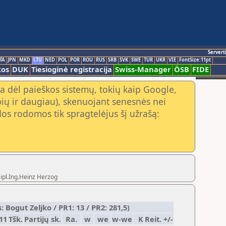
Servert
TA
JPN
MKD
LTU
NED
POL
POR
ROU
RUS
SRB
SVK
SWE
TUR
UKR
VIE
FontSize:11pt
kos
DUK
Tiesioginė registracija
Swiss-Manager
ÖSB
FIDE
a dėl paieškos sistemų, tokių kaip Google,
ių ir daugiau), skenuojant senesnės nei
os rodomos tik spragtelėjus šį užrašą:
Dipl.Ing.Heinz Herzog
 Bogut Zeljko / PR1: 13 / PR2: 281,5)
11
Tšk.
Partijų sk.
Ra.
w
we
w-we
K
Reit. +/-