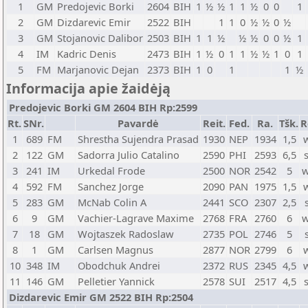
1
GM
Predojevic Borki
2604
BIH
1
½
½
1
1
½
0
0
1
2
GM
Dizdarevic Emir
2522
BIH
1
1
0
½
½
0
½
3
GM
Stojanovic Dalibor
2503
BIH
1
1
½
½
½
0
0
½
1
4
IM
Kadric Denis
2473
BIH
1
½
0
1
1
½
½
1
0
1
5
FM
Marjanovic Dejan
2373
BIH
1
0
1
1
½
Informacija apie žaidėją
Predojevic Borki GM 2604 BIH Rp:2599
Rt.
SNr.
Pavardė
Reit.
Fed.
Ra.
Tšk.
R
1
689
FM
Shrestha Sujendra Prasad
1930
NEP
1934
1,5
2
122
GM
Sadorra Julio Catalino
2590
PHI
2593
6,5
3
241
IM
Urkedal Frode
2500
NOR
2542
5
w
4
592
FM
Sanchez Jorge
2090
PAN
1975
1,5
5
283
GM
McNab Colin A
2441
SCO
2307
2,5
6
9
GM
Vachier-Lagrave Maxime
2768
FRA
2760
6
w
7
18
GM
Wojtaszek Radoslaw
2735
POL
2746
5
8
1
GM
Carlsen Magnus
2877
NOR
2799
6
10
348
IM
Obodchuk Andrei
2372
RUS
2345
4,5
11
146
GM
Pelletier Yannick
2578
SUI
2517
4,5
Dizdarevic Emir GM 2522 BIH Rp:2504