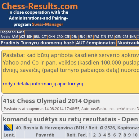
Logged on: Gast
Arabic
ARM
AZE
BIH
BUL
CAT
CHN
CRO
CZE
DEN
ENG
ESP
FAI
FIN
FRA
GER
GRE
INA
I
Pradinis
Turnyrų duomenų bazė
AUT čempionatas
Nuotrau
Pastaba: kad būtų apribota kasdienė serverio apkrov
Yahoo and Co ir pan. veiklos (kasdien 100.000 puslap
dviejų savaičių (pagal turnyro pabaigos datą) nuorod
rodyti detalią informaciją apie turnyrą
41st Chess Olympiad 2014 Open
Paskutinis atnaujinimas14.08.2014 17:48:55, Autorius/Paskutinis perkėlimas: 
komandų sudėtys su ratų rezultatais - Open
40. Bosnia & Herzegovina (BIH / Reit. Ø:2526, Kapitonas:
Lent.
Pavardė
Reit.
Fed.
1
2
3
4
5
6
7
8
9
10