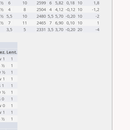
½
6
10
2599
6
5,82
0,18
10
1,8
½
4
8
2504
4
4,12
-0,12
10
-1,2
½
5,5
10
2480
5,5
5,70
-0,20
10
-2
½
7
11
2465
7
6,90
0,10
10
1
3,5
5
2331
3,5
3,70
-0,20
20
-4
ez.
Lent.
w 1
1
s ½
1
 ½
1
w 1
1
s 1
1
 ½
1
s 0
1
w 0
1
w 1
1
s ½
1