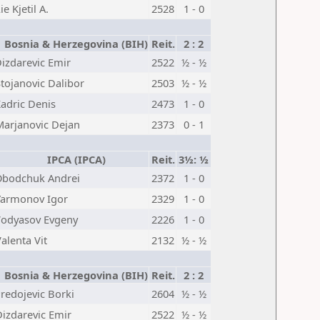
ie Kjetil A.
2528
1 - 0
Bosnia & Herzegovina (BIH)
Reit.
2 : 2
izdarevic Emir
2522
½ - ½
tojanovic Dalibor
2503
½ - ½
adric Denis
2473
1 - 0
Marjanovic Dejan
2373
0 - 1
IPCA (IPCA)
Reit.
3½: ½
bodchuk Andrei
2372
1 - 0
Yarmonov Igor
2329
1 - 0
odyasov Evgeny
2226
1 - 0
alenta Vit
2132
½ - ½
Bosnia & Herzegovina (BIH)
Reit.
2 : 2
redojevic Borki
2604
½ - ½
Dizdarevic Emir
2522
½ - ½