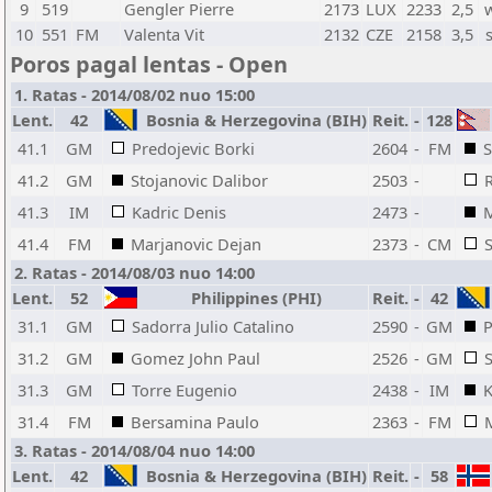
9
519
Gengler Pierre
2173
LUX
2233
2,5
10
551
FM
Valenta Vit
2132
CZE
2158
3,5
Poros pagal lentas - Open
1. Ratas - 2014/08/02 nuo 15:00
Lent.
42
Bosnia & Herzegovina (BIH)
Reit.
-
128
41.1
GM
Predojevic Borki
2604
-
FM
S
41.2
GM
Stojanovic Dalibor
2503
-
41.3
IM
Kadric Denis
2473
-
M
41.4
FM
Marjanovic Dejan
2373
-
CM
2. Ratas - 2014/08/03 nuo 14:00
Lent.
52
Philippines (PHI)
Reit.
-
42
31.1
GM
Sadorra Julio Catalino
2590
-
GM
P
31.2
GM
Gomez John Paul
2526
-
GM
S
31.3
GM
Torre Eugenio
2438
-
IM
K
31.4
FM
Bersamina Paulo
2363
-
FM
3. Ratas - 2014/08/04 nuo 14:00
Lent.
42
Bosnia & Herzegovina (BIH)
Reit.
-
58