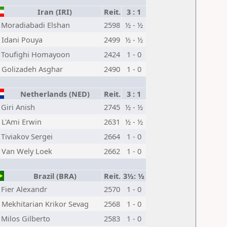
Iran (IRI)
Reit.
3 : 1
Moradiabadi Elshan
2598
½ - ½
Idani Pouya
2499
½ - ½
Toufighi Homayoon
2424
1 - 0
Golizadeh Asghar
2490
1 - 0
Netherlands (NED)
Reit.
3 : 1
Giri Anish
2745
½ - ½
L'Ami Erwin
2631
½ - ½
Tiviakov Sergei
2664
1 - 0
Van Wely Loek
2662
1 - 0
Brazil (BRA)
Reit.
3½: ½
Fier Alexandr
2570
1 - 0
Mekhitarian Krikor Sevag
2568
1 - 0
Milos Gilberto
2583
1 - 0