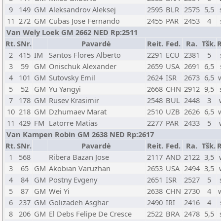
9
149
GM
Aleksandrov Aleksej
2595
BLR
2575
5,5
11
272
GM
Cubas Jose Fernando
2455
PAR
2453
4
Van Wely Loek GM 2662 NED Rp:2511
Rt.
SNr.
Pavardė
Reit.
Fed.
Ra.
Tšk.
R
2
415
IM
Santos Flores Alberto
2291
ECU
2381
5
3
59
GM
Onischuk Alexander
2659
USA
2691
6,5
4
101
GM
Sutovsky Emil
2624
ISR
2673
6,5
5
52
GM
Yu Yangyi
2668
CHN
2912
9,5
7
178
GM
Rusev Krasimir
2548
BUL
2448
3
10
218
GM
Dzhumaev Marat
2510
UZB
2626
6,5
11
429
FM
Latorre Matias
2277
PAR
2433
5
Van Kampen Robin GM 2638 NED Rp:2617
Rt.
SNr.
Pavardė
Reit.
Fed.
Ra.
Tšk.
R
1
568
Ribera Bazan Jose
2117
AND
2122
3,5
3
65
GM
Akobian Varuzhan
2653
USA
2494
3,5
4
84
GM
Postny Evgeny
2651
ISR
2527
5
5
87
GM
Wei Yi
2638
CHN
2730
4
6
237
GM
Golizadeh Asghar
2490
IRI
2416
4
8
206
GM
El Debs Felipe De Cresce
2522
BRA
2478
5,5