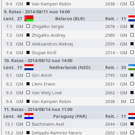
9.4
GM
Van Kampen Robin
2638
-
GM
9. Ratas - 2014/08/11 nuo 14:00
Lent.
27
Belarus (BLR)
Reit.
-
11
7.1
GM
Zhigalko Sergei
2678
-
GM
7.2
GM
Zhigalko Andrey
2580
-
GM
7.3
GM
Aleksandrov Aleksej
2595
-
GM
7.4
GM
Stupak Kirill
2514
-
GM
10. Ratas - 2014/08/12 nuo 14:00
Lent.
11
Netherlands (NED)
Reit.
-
33
9.1
GM
Giri Anish
2745
-
GM
9.2
GM
L'Ami Erwin
2631
-
GM
9.3
GM
Van Wely Loek
2662
-
GM
9.4
GM
Van Kampen Robin
2638
-
IM
11. Ratas - 2014/08/14 nuo 11:00
Lent.
48
Paraguay (PAR)
Reit.
-
11
13.1
GM
Bachmann Axel
2644
-
GM
13.2
GM
Delgado Ramirez Neuris
2602
-
GM