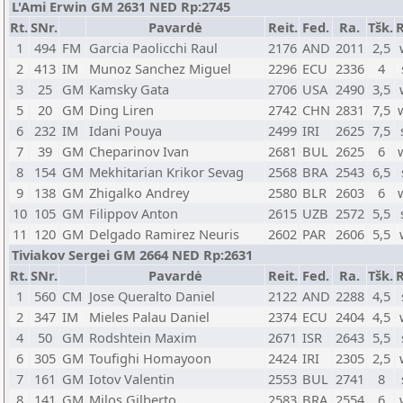
L'Ami Erwin GM 2631 NED Rp:2745
Rt.
SNr.
Pavardė
Reit.
Fed.
Ra.
Tšk.
R
1
494
FM
Garcia Paolicchi Raul
2176
AND
2011
2,5
2
413
IM
Munoz Sanchez Miguel
2296
ECU
2336
4
3
25
GM
Kamsky Gata
2706
USA
2490
3,5
5
20
GM
Ding Liren
2742
CHN
2831
7,5
6
232
IM
Idani Pouya
2499
IRI
2625
7,5
7
39
GM
Cheparinov Ivan
2681
BUL
2625
6
8
154
GM
Mekhitarian Krikor Sevag
2568
BRA
2543
6,5
9
138
GM
Zhigalko Andrey
2580
BLR
2603
6
10
105
GM
Filippov Anton
2615
UZB
2572
5,5
11
120
GM
Delgado Ramirez Neuris
2602
PAR
2606
5,5
Tiviakov Sergei GM 2664 NED Rp:2631
Rt.
SNr.
Pavardė
Reit.
Fed.
Ra.
Tšk.
R
1
560
CM
Jose Queralto Daniel
2122
AND
2288
4,5
2
347
IM
Mieles Palau Daniel
2374
ECU
2404
4,5
4
50
GM
Rodshtein Maxim
2671
ISR
2643
5,5
6
305
GM
Toufighi Homayoon
2424
IRI
2305
2,5
7
161
GM
Iotov Valentin
2553
BUL
2741
8
8
141
GM
Milos Gilberto
2583
BRA
2554
6