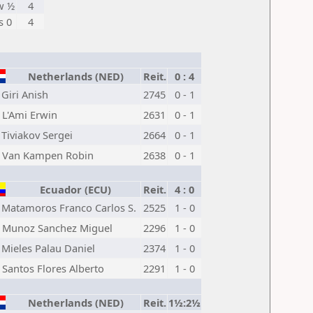
w ½
4
s 0
4
Netherlands (NED)
Reit.
0 : 4
Giri Anish
2745
0 - 1
L'Ami Erwin
2631
0 - 1
Tiviakov Sergei
2664
0 - 1
Van Kampen Robin
2638
0 - 1
Ecuador (ECU)
Reit.
4 : 0
Matamoros Franco Carlos S.
2525
1 - 0
Munoz Sanchez Miguel
2296
1 - 0
Mieles Palau Daniel
2374
1 - 0
Santos Flores Alberto
2291
1 - 0
Netherlands (NED)
Reit.
1½:2½