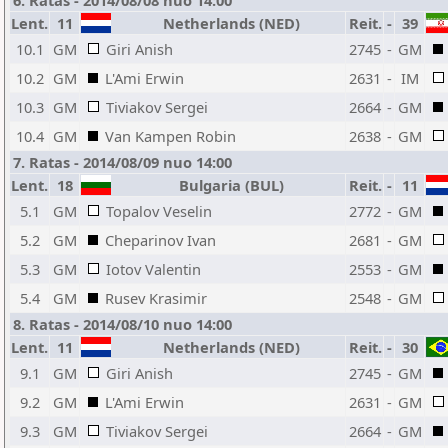
6. Ratas - 2014/08/08 nuo 14:00
Lent.
11
Netherlands (NED)
Reit.
-
39
10.1
GM
Giri Anish
2745
-
GM
10.2
GM
L'Ami Erwin
2631
-
IM
10.3
GM
Tiviakov Sergei
2664
-
GM
10.4
GM
Van Kampen Robin
2638
-
GM
7. Ratas - 2014/08/09 nuo 14:00
Lent.
18
Bulgaria (BUL)
Reit.
-
11
5.1
GM
Topalov Veselin
2772
-
GM
5.2
GM
Cheparinov Ivan
2681
-
GM
5.3
GM
Iotov Valentin
2553
-
GM
5.4
GM
Rusev Krasimir
2548
-
GM
8. Ratas - 2014/08/10 nuo 14:00
Lent.
11
Netherlands (NED)
Reit.
-
30
9.1
GM
Giri Anish
2745
-
GM
9.2
GM
L'Ami Erwin
2631
-
GM
9.3
GM
Tiviakov Sergei
2664
-
GM