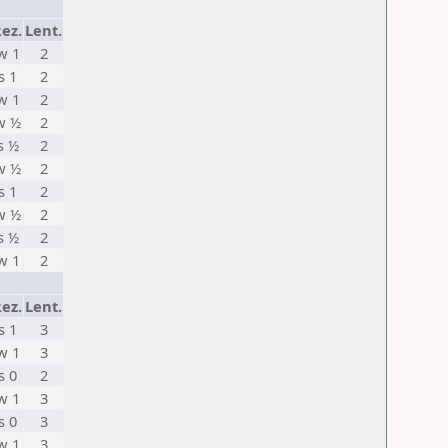
ez.
Lent.
w 1
2
s 1
2
w 1
2
w ½
2
s ½
2
w ½
2
s 1
2
w ½
2
s ½
2
w 1
2
ez.
Lent.
s 1
3
w 1
3
s 0
2
w 1
3
s 0
3
w 1
3