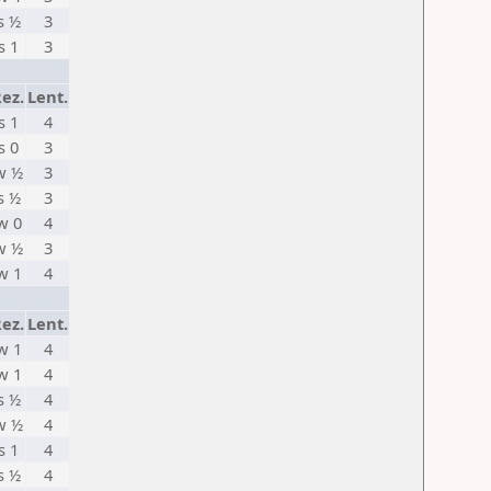
s ½
3
s 1
3
ez.
Lent.
s 1
4
s 0
3
w ½
3
s ½
3
w 0
4
w ½
3
w 1
4
ez.
Lent.
w 1
4
w 1
4
s ½
4
w ½
4
s 1
4
s ½
4