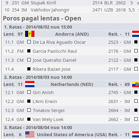
9
231
GM
Stupak Kirill
2514
BLR
2602
5
10
254
IM
Vakhidov Jahongir
2471
UZB
2618
5,5
Poros pagal lentas - Open
1. Ratas - 2014/08/02 nuo 15:00
Lent.
97
Andorra (AND)
Reit.
-
11
11.1
GM
De La Riva Aguado Oscar
2523
-
GM
11.2
FM
Garcia Paolicchi Raul
2176
-
GM
11.3
CM
Jose Queralto Daniel
2122
-
GM
11.4
Ribera Bazan Jose
2117
-
GM
2. Ratas - 2014/08/03 nuo 14:00
Lent.
11
Netherlands (NED)
Reit.
-
69
12.1
GM
Giri Anish
2745
-
GM
12.2
GM
L'Ami Erwin
2631
-
IM
12.3
GM
Tiviakov Sergei
2664
-
IM
12.4
GM
Van Wely Loek
2662
-
IM
3. Ratas - 2014/08/04 nuo 14:00
Lent.
6
United States of America (USA)
Reit.
-
11