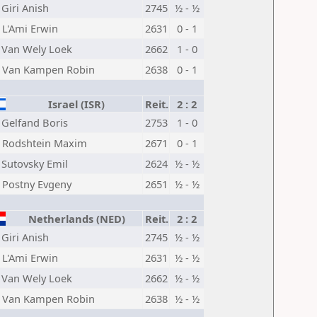
Giri Anish
2745
½ - ½
L'Ami Erwin
2631
0 - 1
Van Wely Loek
2662
1 - 0
Van Kampen Robin
2638
0 - 1
Israel (ISR)
Reit.
2 : 2
Gelfand Boris
2753
1 - 0
Rodshtein Maxim
2671
0 - 1
Sutovsky Emil
2624
½ - ½
Postny Evgeny
2651
½ - ½
Netherlands (NED)
Reit.
2 : 2
Giri Anish
2745
½ - ½
L'Ami Erwin
2631
½ - ½
Van Wely Loek
2662
½ - ½
Van Kampen Robin
2638
½ - ½