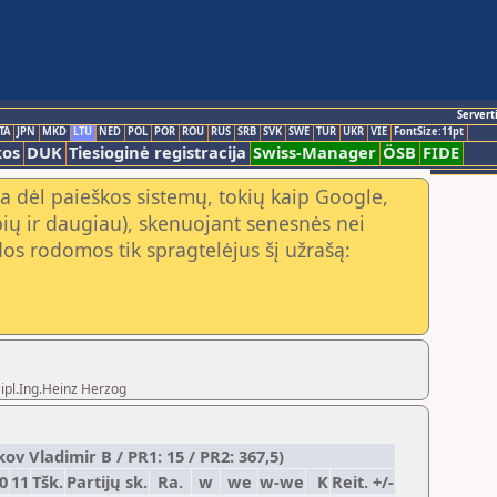
Servert
TA
JPN
MKD
LTU
NED
POL
POR
ROU
RUS
SRB
SVK
SWE
TUR
UKR
VIE
FontSize:11pt
kos
DUK
Tiesioginė registracija
Swiss-Manager
ÖSB
FIDE
a dėl paieškos sistemų, tokių kaip Google,
ių ir daugiau), skenuojant senesnės nei
os rodomos tik spragtelėjus šį užrašą:
Dipl.Ing.Heinz Herzog
v Vladimir B / PR1: 15 / PR2: 367,5)
0
11
Tšk.
Partijų sk.
Ra.
w
we
w-we
K
Reit. +/-