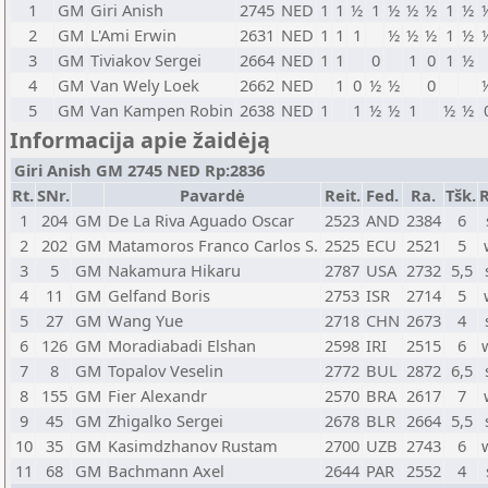
1
GM
Giri Anish
2745
NED
1
1
½
1
½
½
½
1
½
2
GM
L'Ami Erwin
2631
NED
1
1
1
½
½
½
1
½
3
GM
Tiviakov Sergei
2664
NED
1
1
0
1
0
1
½
4
GM
Van Wely Loek
2662
NED
1
0
½
½
0
5
GM
Van Kampen Robin
2638
NED
1
1
½
½
1
½
½
Informacija apie žaidėją
Giri Anish GM 2745 NED Rp:2836
Rt.
SNr.
Pavardė
Reit.
Fed.
Ra.
Tšk.
R
1
204
GM
De La Riva Aguado Oscar
2523
AND
2384
6
2
202
GM
Matamoros Franco Carlos S.
2525
ECU
2521
5
3
5
GM
Nakamura Hikaru
2787
USA
2732
5,5
4
11
GM
Gelfand Boris
2753
ISR
2714
5
5
27
GM
Wang Yue
2718
CHN
2673
4
6
126
GM
Moradiabadi Elshan
2598
IRI
2515
6
7
8
GM
Topalov Veselin
2772
BUL
2872
6,5
8
155
GM
Fier Alexandr
2570
BRA
2617
7
9
45
GM
Zhigalko Sergei
2678
BLR
2664
5,5
10
35
GM
Kasimdzhanov Rustam
2700
UZB
2743
6
11
68
GM
Bachmann Axel
2644
PAR
2552
4