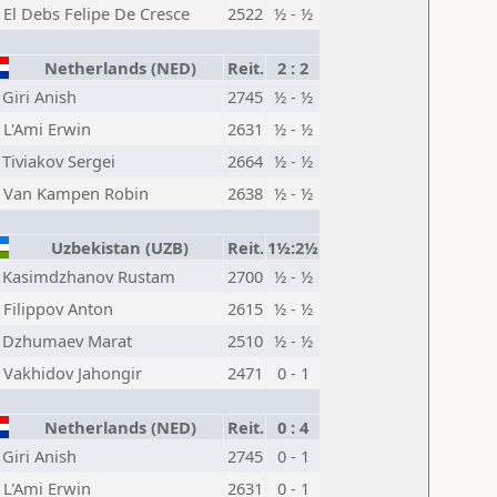
El Debs Felipe De Cresce
2522
½ - ½
Netherlands (NED)
Reit.
2 : 2
Giri Anish
2745
½ - ½
L'Ami Erwin
2631
½ - ½
Tiviakov Sergei
2664
½ - ½
Van Kampen Robin
2638
½ - ½
Uzbekistan (UZB)
Reit.
1½:2½
Kasimdzhanov Rustam
2700
½ - ½
Filippov Anton
2615
½ - ½
Dzhumaev Marat
2510
½ - ½
Vakhidov Jahongir
2471
0 - 1
Netherlands (NED)
Reit.
0 : 4
Giri Anish
2745
0 - 1
L'Ami Erwin
2631
0 - 1