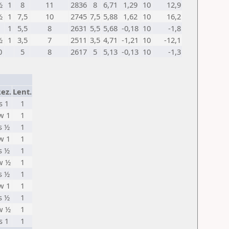
½
1
8
11
2836
8
6,71
1,29
10
12,9
½
1
7,5
10
2745
7,5
5,88
1,62
10
16,2
1
5,5
8
2631
5,5
5,68
-0,18
10
-1,8
½
1
3,5
7
2511
3,5
4,71
-1,21
10
-12,1
0
5
8
2617
5
5,13
-0,13
10
-1,3
ez.
Lent.
s 1
1
w 1
1
s ½
1
w 1
1
s ½
1
w ½
1
s ½
1
w 1
1
s ½
1
w ½
1
s 1
1