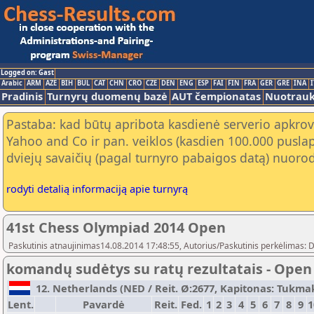
Logged on: Gast
Arabic
ARM
AZE
BIH
BUL
CAT
CHN
CRO
CZE
DEN
ENG
ESP
FAI
FIN
FRA
GER
GRE
INA
I
Pradinis
Turnyrų duomenų bazė
AUT čempionatas
Nuotrau
Pastaba: kad būtų apribota kasdienė serverio apkrov
Yahoo and Co ir pan. veiklos (kasdien 100.000 puslap
dviejų savaičių (pagal turnyro pabaigos datą) nuorod
rodyti detalią informaciją apie turnyrą
41st Chess Olympiad 2014 Open
Paskutinis atnaujinimas14.08.2014 17:48:55, Autorius/Paskutinis perkėlimas: 
komandų sudėtys su ratų rezultatais - Open
12. Netherlands (NED / Reit. Ø:2677, Kapitonas: Tukmako
Lent.
Pavardė
Reit.
Fed.
1
2
3
4
5
6
7
8
9
1