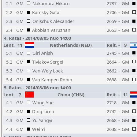
2.1
GM
Nakamura Hikaru
2787
-
GM
2.2
GM
Kamsky Gata
2706
-
GM
2.3
GM
Onischuk Alexander
2659
-
GM
2.4
GM
Akobian Varuzhan
2653
-
GM
4. Ratas - 2014/08/05 nuo 14:00
Lent.
11
Netherlands (NED)
Reit.
-
9
5.1
GM
Giri Anish
2745
-
GM
5.2
GM
Tiviakov Sergei
2664
-
GM
5.3
GM
Van Wely Loek
2662
-
GM
5.4
GM
Van Kampen Robin
2638
-
GM
5. Ratas - 2014/08/06 nuo 14:00
Lent.
7
China (CHN)
Reit.
-
11
4.1
GM
Wang Yue
2718
-
GM
4.2
GM
Ding Liren
2742
-
GM
4.3
GM
Yu Yangyi
2668
-
GM
4.4
GM
Wei Yi
2638
-
GM