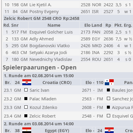
10
198
GM
Lie Kjetil A.
2528
NOR
2422
3,5
s 1
11
84
GM
Postny Evgeny
2651
ISR
2527
5
w 1
Zelcic Robert GM 2548 CRO Rp:2458
Rd.
Snr
Name
Elo
Land
Rp
Pkt.
Erg.
1
517
FM
Esquivel Golcher Luis
2173
PAN
2058
2,5
s 1
2
133
GM
Adly Ahmed
2589
EGY
2636
7,5
w ½
5
295
GM
Bogdanovski Vlatko
2426
MKD
2406
4
w 1
6
463
CM
Setyaki Azarya Jodi
2186
INA
2292
3
s ½
7
180
GM
Nevednichy Vladislav
2554
ROU
2651
4
s 0
Spielerpaarungen - Open
1. Runde am 02.08.2014 um 15:00
Br.
24
Croatia (CRO)
Elo
-
110
Pana
23.1
GM
Saric Ivan
2671
-
IM
Baules Jo
23.2
GM
Palac Mladen
2563
-
FM
Sanchez J
23.3
GM
Kozul Zdenko
2608
-
FM
Aizpurua P
23.4
GM
Zelcic Robert
2548
-
FM
Esquivel G
2. Runde am 03.08.2014 um 14:00
Br.
38
Egypt (EGY)
Elo
-
24
Croa