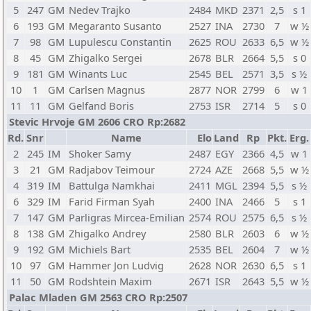
5
247
GM
Nedev Trajko
2484
MKD
2371
2,5
s 1
6
193
GM
Megaranto Susanto
2527
INA
2730
7
w ½
7
98
GM
Lupulescu Constantin
2625
ROU
2633
6,5
w ½
8
45
GM
Zhigalko Sergei
2678
BLR
2664
5,5
s 0
9
181
GM
Winants Luc
2545
BEL
2571
3,5
s ½
10
1
GM
Carlsen Magnus
2877
NOR
2799
6
w 1
11
11
GM
Gelfand Boris
2753
ISR
2714
5
s 0
Stevic Hrvoje GM 2606 CRO Rp:2682
Rd.
Snr
Name
Elo
Land
Rp
Pkt.
Erg.
2
245
IM
Shoker Samy
2487
EGY
2366
4,5
w 1
3
21
GM
Radjabov Teimour
2724
AZE
2668
5,5
w ½
4
319
IM
Battulga Namkhai
2411
MGL
2394
5,5
s ½
6
329
IM
Farid Firman Syah
2400
INA
2466
5
s 1
7
147
GM
Parligras Mircea-Emilian
2574
ROU
2575
6,5
s ½
8
138
GM
Zhigalko Andrey
2580
BLR
2603
6
w ½
9
192
GM
Michiels Bart
2535
BEL
2604
7
w ½
10
97
GM
Hammer Jon Ludvig
2628
NOR
2630
6,5
s 1
11
50
GM
Rodshtein Maxim
2671
ISR
2643
5,5
w ½
Palac Mladen GM 2563 CRO Rp:2507