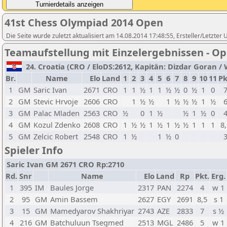
41st Chess Olympiad 2014 Open
Die Seite wurde zuletzt aktualisiert am 14.08.2014 17:48:55, Ersteller/Letzter
Teamaufstellung mit Einzelergebnissen - O
24. Croatia (CRO / EloDS:2612, Kapitän: Dizdar Goran / W
Br.
Name
Elo
Land
1
2
3
4
5
6
7
8
9
10
11
Pk
1
GM
Saric Ivan
2671
CRO
1
1
½
1
1
½
½
0
½
1
0
2
GM
Stevic Hrvoje
2606
CRO
1
½
½
1
½
½
½
1
½
3
GM
Palac Mladen
2563
CRO
½
0
1
½
½
1
½
0
4
GM
Kozul Zdenko
2608
CRO
1
½
½
1
½
1
½
½
1
1
1
8
5
GM
Zelcic Robert
2548
CRO
1
½
1
½
0
Spieler Info
Saric Ivan GM 2671 CRO Rp:2710
Rd.
Snr
Name
Elo
Land
Rp
Pkt.
Erg.
1
395
IM
Baules Jorge
2317
PAN
2274
4
w 1
2
95
GM
Amin Bassem
2627
EGY
2691
8,5
s 1
3
15
GM
Mamedyarov Shakhriyar
2743
AZE
2833
7
s ½
4
216
GM
Batchuluun Tsegmed
2513
MGL
2486
5
w 1