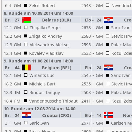
6.4
GM
Zelcic Robert
2548
-
GM
Nevednich
8. Runde am 10.08.2014 um 14:00
Br.
27
Belarus (BLR)
Elo
-
24
Croa
12.1
GM
Zhigalko Sergei
2678
-
GM
Saric Ivan
12.2
GM
Zhigalko Andrey
2580
-
GM
Stevic Hrv
12.3
GM
Aleksandrov Aleksej
2595
-
GM
Palac Mla
12.4
GM
Kovalev Vladislav
2532
-
GM
Kozul Zde
9. Runde am 11.08.2014 um 14:00
Br.
44
Belgium (BEL)
Elo
-
24
Croa
18.1
GM
Winants Luc
2545
-
GM
Saric Ivan
18.2
GM
Michiels Bart
2535
-
GM
Stevic Hrv
18.3
IM
Ringoir Tanguy
2508
-
GM
Palac Mla
18.4
FM
Vandenbussche Thibaut
2411
-
GM
Kozul Zde
10. Runde am 12.08.2014 um 14:00
Br.
24
Croatia (CRO)
Elo
-
14
Norw
3.1
GM
Saric Ivan
2671
-
GM
Carlsen M
3.2
GM
Stevic Hrvoje
2606
-
GM
Hammer J