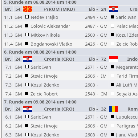
5. Runde am 06.08.2014 um 14:00
Br.
54
FYROM (MKD)
Elo
-
24
Croa
11.1
GM
Nedev Trajko
2484
-
GM
Saric Ivan
11.2
GM
Colovic Aleksandar
2487
-
GM
Palac Mla
11.3
GM
Mitkov Nikola
2500
-
GM
Kozul Zde
11.4
GM
Bogdanovski Vlatko
2426
-
GM
Zelcic Rob
6. Runde am 08.08.2014 um 14:00
Br.
24
Croatia (CRO)
Elo
-
72
Indon
7.1
GM
Saric Ivan
2671
-
GM
Megaranto
7.2
GM
Stevic Hrvoje
2606
-
IM
Farid Fir
7.3
GM
Kozul Zdenko
2608
-
Ali Lutfi
7.4
GM
Zelcic Robert
2548
-
CM
Setyaki Az
7. Runde am 09.08.2014 um 14:00
Br.
24
Croatia (CRO)
Elo
-
32
Roma
6.1
GM
Saric Ivan
2671
-
GM
Lupulescu
6.2
GM
Stevic Hrvoje
2606
-
GM
Parligras 
6.3
GM
Kozul Zdenko
2608
-
GM
Jianu Vlad