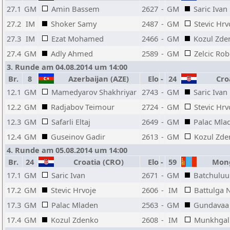
27.1
GM
Amin Bassem
2627
-
GM
Saric Ivan
27.2
IM
Shoker Samy
2487
-
GM
Stevic Hrv
27.3
IM
Ezat Mohamed
2466
-
GM
Kozul Zde
27.4
GM
Adly Ahmed
2589
-
GM
Zelcic Rob
3. Runde am 04.08.2014 um 14:00
Br.
8
Azerbaijan (AZE)
Elo
-
24
Croa
12.1
GM
Mamedyarov Shakhriyar
2743
-
GM
Saric Ivan
12.2
GM
Radjabov Teimour
2724
-
GM
Stevic Hrv
12.3
GM
Safarli Eltaj
2649
-
GM
Palac Mla
12.4
GM
Guseinov Gadir
2613
-
GM
Kozul Zde
4. Runde am 05.08.2014 um 14:00
Br.
24
Croatia (CRO)
Elo
-
59
Mong
17.1
GM
Saric Ivan
2671
-
GM
Batchulu
17.2
GM
Stevic Hrvoje
2606
-
IM
Battulga 
17.3
GM
Palac Mladen
2563
-
GM
Gundavaa 
17.4
GM
Kozul Zdenko
2608
-
IM
Munkhgal