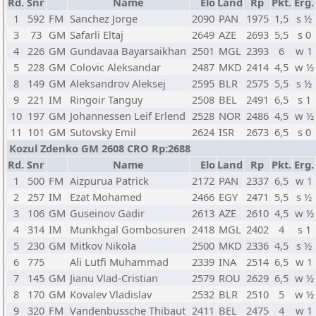
Rd.
Snr
Name
Elo
Land
Rp
Pkt.
Erg.
1
592
FM
Sanchez Jorge
2090
PAN
1975
1,5
s ½
3
73
GM
Safarli Eltaj
2649
AZE
2693
5,5
s 0
4
226
GM
Gundavaa Bayarsaikhan
2501
MGL
2393
6
w 1
5
228
GM
Colovic Aleksandar
2487
MKD
2414
4,5
w ½
8
149
GM
Aleksandrov Aleksej
2595
BLR
2575
5,5
s ½
9
221
IM
Ringoir Tanguy
2508
BEL
2491
6,5
s 1
10
197
GM
Johannessen Leif Erlend
2528
NOR
2486
4,5
w ½
11
101
GM
Sutovsky Emil
2624
ISR
2673
6,5
s 0
Kozul Zdenko GM 2608 CRO Rp:2688
Rd.
Snr
Name
Elo
Land
Rp
Pkt.
Erg.
1
500
FM
Aizpurua Patrick
2172
PAN
2337
6,5
w 1
2
257
IM
Ezat Mohamed
2466
EGY
2471
5,5
s ½
3
106
GM
Guseinov Gadir
2613
AZE
2610
4,5
w ½
4
314
IM
Munkhgal Gombosuren
2418
MGL
2402
4
s 1
5
230
GM
Mitkov Nikola
2500
MKD
2336
4,5
s ½
6
775
Ali Lutfi Muhammad
2339
INA
2514
6,5
w 1
7
145
GM
Jianu Vlad-Cristian
2579
ROU
2629
6,5
w ½
8
170
GM
Kovalev Vladislav
2532
BLR
2510
5
w ½
9
320
FM
Vandenbussche Thibaut
2411
BEL
2475
4
w 1