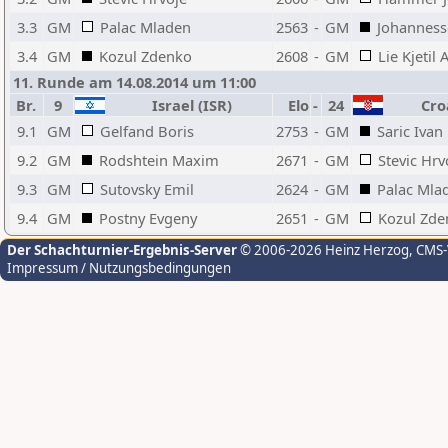
3.3
GM
Palac Mladen
2563
-
GM
Johanness
3.4
GM
Kozul Zdenko
2608
-
GM
Lie Kjetil A
11. Runde am 14.08.2014 um 11:00
Br.
9
Israel (ISR)
Elo
-
24
Croa
9.1
GM
Gelfand Boris
2753
-
GM
Saric Ivan
9.2
GM
Rodshtein Maxim
2671
-
GM
Stevic Hrv
9.3
GM
Sutovsky Emil
2624
-
GM
Palac Mla
9.4
GM
Postny Evgeny
2651
-
GM
Kozul Zde
Der Schachturnier-Ergebnis-Server
© 2006-2026 Heinz Herzog
, CMS
Impressum / Nutzungsbedingungen