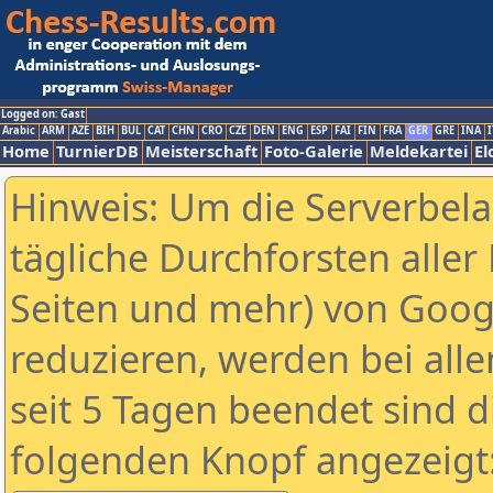
Logged on: Gast
Arabic
ARM
AZE
BIH
BUL
CAT
CHN
CRO
CZE
DEN
ENG
ESP
FAI
FIN
FRA
GER
GRE
INA
I
Home
TurnierDB
Meisterschaft
Foto-Galerie
Meldekartei
El
Hinweis: Um die Serverbel
tägliche Durchforsten aller 
Seiten und mehr) von Goog
reduzieren, werden bei alle
seit 5 Tagen beendet sind d
folgenden Knopf angezeigt