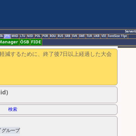
Servert
TA
JPN
MKD
LTU
NED
POL
POR
ROU
RUS
SRB
SVK
SWE
TUR
UKR
VIE
FontSize:11pt
-Manager
ÖSB
FIDE
軽減するために、終了後7日以上経過した大会
id)
検索
プ
グループ