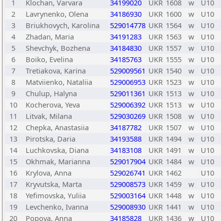
1
Klochan, Varvara
34199020
UKR
1608
w
U10
2
Lavrynenko, Olena
34186930
UKR
1600
w
U10
3
Briukhovych, Karolina
529014778
UKR
1564
w
U10
4
Zhadan, Maria
34191283
UKR
1563
w
U10
5
Shevchyk, Bozhena
34184830
UKR
1557
w
U10
6
Boiko, Evelina
34185763
UKR
1555
w
U10
7
Tretiakova, Karina
529009561
UKR
1540
w
U10
8
Matviienko, Nataliia
529006953
UKR
1523
w
U10
9
Chulup, Halyna
529011361
UKR
1513
w
U10
10
Kocherova, Yeva
529006392
UKR
1513
w
U10
11
Litvak, Milana
529030269
UKR
1508
w
U10
12
Chepka, Anastasiia
34187782
UKR
1507
w
U10
13
Pirotska, Daria
34193588
UKR
1494
w
U10
14
Luchkovska, Diana
34183108
UKR
1491
w
U10
15
Okhmak, Marianna
529017904
UKR
1484
w
U10
16
Krylova, Anna
529026741
UKR
1462
U10
17
Kryvutska, Marta
529008573
UKR
1459
w
U10
18
Yefimovska, Yuliia
529003164
UKR
1448
w
U10
19
Levchenko, Ivanna
529008930
UKR
1441
w
U10
20
Popova, Anna
34185828
UKR
1436
w
U10