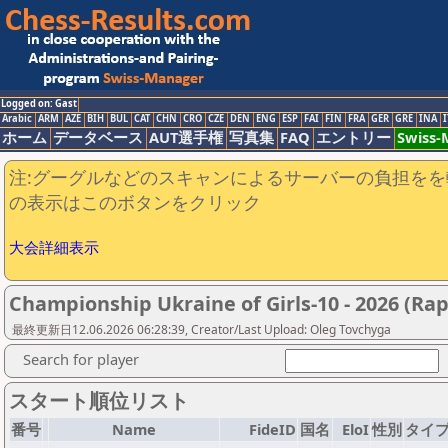
Logged on: Gast
Arabic
ARM
AZE
BIH
BUL
CAT
CHN
CRO
CZE
DEN
ENG
ESP
FAI
FIN
FRA
GER
GRE
INA
I
ホーム
データベース
AUT選手権
写真集
FAQ
エントリー
Swiss
注:グーグルなどのスキャンによるサーバーの負担をを
の表示はこのボタンをクリック
大会詳細表示
Championship Ukraine of Girls-10 - 2026 (Rap
最終更新日12.06.2026 06:28:39, Creator/Last Upload: Oleg Tovchyga
Search for player
スタート順位リスト
番号
Name
FideID
国名
EloI
性別
タイ