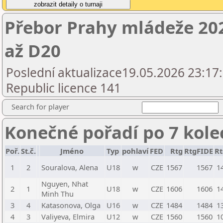
Přebor Prahy mládeže 202
až D20
Poslední aktualizace19.05.2026 23:17
Republic licence 141
Search for player
Konečné pořadí po 7 kole
Poř.
St.č.
Jméno
Typ
pohlaví
FED
Rtg
RtgFIDE
R
1
2
Souralova, Alena
U18
w
CZE
1567
1567
1
Nguyen, Nhat
2
1
U18
w
CZE
1606
1606
1
Minh Thu
3
4
Katasonova, Olga
U16
w
CZE
1484
1484
1
4
3
Valiyeva, Elmira
U12
w
CZE
1560
1560
1