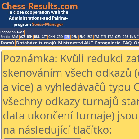
Logged on: Gast
Arabic
ARM
AZE
BIH
BUL
CAT
CHN
CRO
CZE
DEN
ENG
ESP
FAI
FIN
FRA
GER
GRE
INA
I
Domů
Databáze turnajů
Mistrovství AUT
Fotogalerie
FAQ
On
Poznámka: Kvůli redukci za
skenováním všech odkazů (
a více) a vyhledávačů typu 
všechny odkazy turnajů star
data ukončení turnaje) jsou
na následující tlačítko: