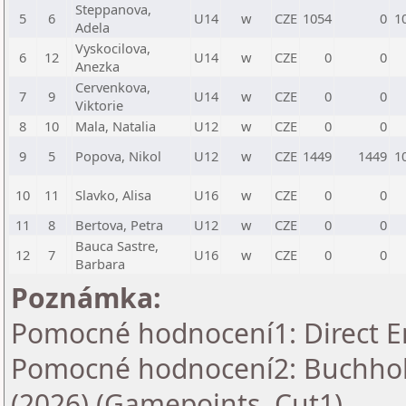
Steppanova,
5
6
U14
w
CZE
1054
0
1
Adela
Vyskocilova,
6
12
U14
w
CZE
0
0
Anezka
Cervenkova,
7
9
U14
w
CZE
0
0
Viktorie
8
10
Mala, Natalia
U12
w
CZE
0
0
9
5
Popova, Nikol
U12
w
CZE
1449
1449
1
10
11
Slavko, Alisa
U16
w
CZE
0
0
11
8
Bertova, Petra
U12
w
CZE
0
0
Bauca Sastre,
12
7
U16
w
CZE
0
0
Barbara
Poznámka:
Pomocné hodnocení1: Direct E
Pomocné hodnocení2: Buchholz
(2026) (Gamepoints, Cut1)