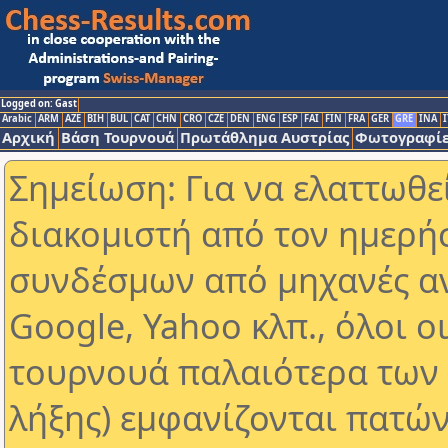
Logged on: Gast
Arabic
ARM
AZE
BIH
BUL
CAT
CHN
CRO
CZE
DEN
ENG
ESP
FAI
FIN
FRA
GER
GRE
INA
I
Αρχική
Βάση Τουρνουά
Πρωτάθλημα Αυστρίας
Φωτογραφίε
Σημείωση: Για να ελαττωθε
διακομιστή από τον ημερή
συνδέσμων από μηχανές α
Google, Yahoo κλπ., όλοι ο
τουρνουά παλαιότερα των 
λήξης) εμφανίζονται πατών