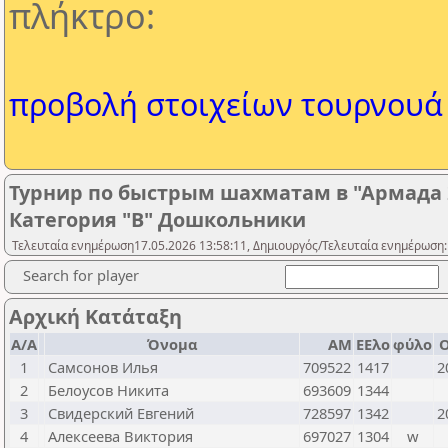
πλήκτρο:
προβολή στοιχείων τουρνουά
Турнир по быстрым шахматам в "Армада 
Категория "В" Дошкольники
Τελευταία ενημέρωση17.05.2026 13:58:11, Δημιουργός/Τελευταία ενημέρωση:
Search for player
Αρχική Κατάταξη
Α/Α
Όνομα
ΑΜ
ΕΕλο
φύλο
1
Самсонов Илья
709522
1417
2
2
Белоусов Никита
693609
1344
3
Свидерский Евгений
728597
1342
2
4
Алексеева Виктория
697027
1304
w