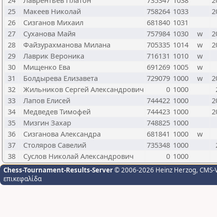
24
Лаврентьев Платон
735347
1038
2
25
Макеев Николай
758264
1033
2
26
Сизганов Михаил
681840
1031
27
Суханова Майя
757984
1030
w
2
28
Файзурахманова Милана
705335
1014
w
2
29
Лаврик Вероника
716131
1010
w
30
Мищенко Ева
691269
1005
w
31
Болдырева Елизавета
729079
1000
w
2
32
Жильников Сергей Александрович
0
1000
33
Лапов Елисей
744422
1000
2
34
Медведев Тимофей
744423
1000
2
35
Мизгин Захар
748825
1000
36
Сизганова Александра
681841
1000
w
37
Столяров Савелий
735348
1000
38
Суслов Николай Александрович
0
1000
Chess-Tournament-Results-Server
© 2006-2026 Heinz Herzog
, CMS-
επικεφαλίδα