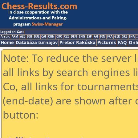
Logged on: Gast
Arabic
ARM
AZE
BIH
BUL
CAT
CHN
CRO
CZE
DEN
ENG
ESP
FAI
FIN
FRA
GER
GRE
INA
I
Home
Databáza turnajov
Prebor Rakúska
Pictures
FAQ
Onl
Note: To reduce the server 
all links by search engines
Co, all links for tournamen
(end-date) are shown after c
button: