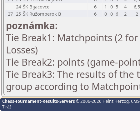
24
ŠK Bijacovce
6
1
0
5
4
6,5
27
25
ŠK Ružomberok B
6
0
0
6
2
2
poznámka:
Tie Break1: Matchpoints (2 for 
Losses)
Tie Break2: points (game-point
Tie Break3: The results of the
group according to Matchpoin
Chess-Tournament-Results-Servers
© 2006-2026 Heinz Herzog
, CMS
Tiráž