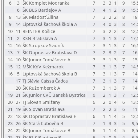
6
3
ŠK Komplet Modranka
7
3
3
1
9
15,
6
ŠK BLS Bardejov A
7
4
1
2
9
15,
8
13
ŠK Mladosť Žilina
7
3
2
2
8
18
9
14
Liptovská šachová škola A
7
4
0
3
8
14,
10
11
REINTER Košice
7
3
2
2
8
12,
11
2
KŠN Bratislava A
7
3
1
3
7
17,
12
16
ŠK Stropkov Svidník
7
3
1
3
7
16,
13
7
ŠK Doprastav Bratislava D
7
2
3
2
7
16
14
10
ŠK Junior Tomášovce A
7
3
1
3
7
15
15
12
MŠK KdV Kežmarok
7
3
1
3
7
14,
16
5
Liptovská šachová škola B
7
3
1
3
7
14
17
TJ Slávia Caissa Čadca
7
3
1
3
7
14
20
ŠK Ružomberok A
7
3
1
3
7
14
19
21
ŠK Junior CVČ Banská Bystrica
6
2
1
3
7
12,
20
27
TJ Slovan Smižany
6
2
0
4
6
13,
21
19
ŠK Slovan Bratislava
7
2
2
3
6
11
22
18
ŠK Doprastav Bratislava E
6
1
1
4
5
12,
23
26
ŠK Stará Ľubovňa B
7
1
3
3
5
9,5
24
22
ŠK Junior Tomášovce B
6
1
1
4
5
8,5
25
23
ŠK BLS Bardejov B
6
1
0
5
4
6,5