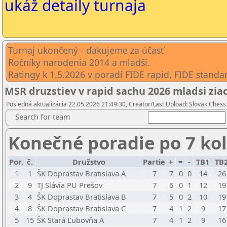
ukáž detaily turnaja
Turnaj ukončený - ďakujeme za účasť
Ročníky narodenia 2014 a mladší.
Ratingy k 1.5.2026 v poradí FIDE rapid, FIDE standa
MSR druzstiev v rapid sachu 2026 mladsi ziac
Posledná aktualizácia 22.05.2026 21:49:30, Creator/Last Upload: Slovak Chess
Search for team
Konečné poradie po 7 ko
Por.
č.
Družstvo
Partie
+
=
-
TB1
TB
1
1
ŠK Doprastav Bratislava A
7
7
0
0
14
26
2
9
TJ Slávia PU Prešov
7
6
0
1
12
19
3
4
ŠK Doprastav Bratislava B
7
5
0
2
10
19
4
8
ŠK Doprastav Bratislava C
7
4
1
2
9
17
5
15
ŠK Stará Ľubovňa A
7
4
1
2
9
16