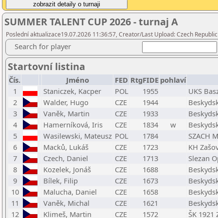
SUMMER TALENT CUP 2026 - turnaj A
Poslední aktualizace19.07.2026 11:36:57, Creator/Last Upload: Czech Republic
Search for player
Startovní listina
Čís.
Jméno
FED
RtgFIDE
pohlaví
1
Staniczek, Kacper
POL
1955
UKS Basz
2
Walder, Hugo
CZE
1944
Beskydsk
3
Vaněk, Martin
CZE
1933
Beskydsk
4
Hamerníková, Iris
CZE
1834
w
Beskydsk
5
Wasilewski, Mateusz
POL
1784
SZACH M
6
Macků, Lukáš
CZE
1723
KH Zašo
7
Czech, Daniel
CZE
1713
Slezan O
8
Kozelek, Jonáš
CZE
1688
Beskydsk
9
Bílek, Filip
CZE
1673
Beskydsk
10
Malucha, Daniel
CZE
1658
Beskydsk
11
Vaněk, Michal
CZE
1621
Beskydsk
12
Klimeš, Martin
CZE
1572
ŠK 1921 