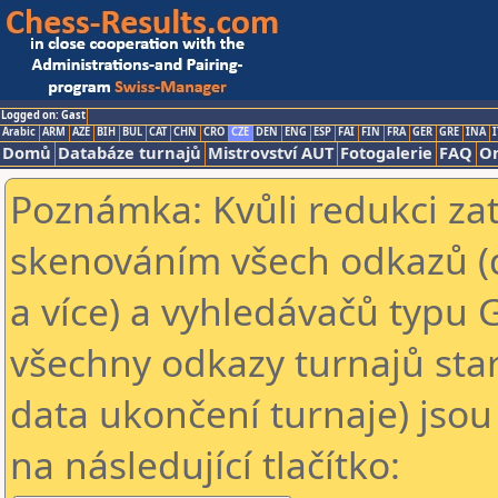
Logged on: Gast
Arabic
ARM
AZE
BIH
BUL
CAT
CHN
CRO
CZE
DEN
ENG
ESP
FAI
FIN
FRA
GER
GRE
INA
I
Domů
Databáze turnajů
Mistrovství AUT
Fotogalerie
FAQ
On
Poznámka: Kvůli redukci za
skenováním všech odkazů (
a více) a vyhledávačů typu 
všechny odkazy turnajů star
data ukončení turnaje) jsou
na následující tlačítko: