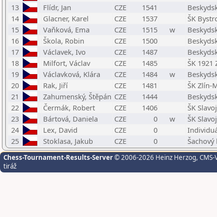
13
Flídr, Jan
CZE
1541
Beskydsk
14
Glacner, Karel
CZE
1537
ŠK Bystrc
15
Vaňková, Ema
CZE
1515
w
Beskydsk
16
Škola, Robin
CZE
1500
Beskydsk
17
Václavek, Ivo
CZE
1487
Beskydsk
18
Milfort, Václav
CZE
1485
ŠK 1921 
19
Václavková, Klára
CZE
1484
w
Beskydsk
20
Rak, Jiří
CZE
1481
ŠK Zlín-M
21
Zahumenský, Štěpán
CZE
1444
Beskydsk
22
Čermák, Robert
CZE
1406
ŠK Slavo
23
Bártová, Daniela
CZE
0
w
ŠK Slavo
24
Lex, David
CZE
0
Individu
25
Stoklasa, Jakub
CZE
0
Šachový 
Chess-Tournament-Results-Server
© 2006-2026 Heinz Herzog
, CMS-
tiráž