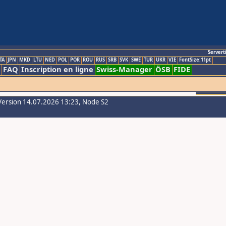
Servert
TA
JPN
MKD
LTU
NED
POL
POR
ROU
RUS
SRB
SVK
SWE
TUR
UKR
VIE
FontSize:11pt
FAQ
Inscription en ligne
Swiss-Manager
ÖSB
FIDE
Version 14.07.2026 13:23, Node S2