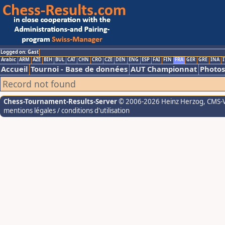
Logged on: Gast
Arabic
ARM
AZE
BIH
BUL
CAT
CHN
CRO
CZE
DEN
ENG
ESP
FAI
FIN
FRA
GER
GRE
INA
I
Accueil
Tournoi - Base de données
AUT Championnat
Photos
Record not found
Chess-Tournament-Results-Server
© 2006-2026 Heinz Herzog
, CMS-
mentions légales / conditions d'utilisation